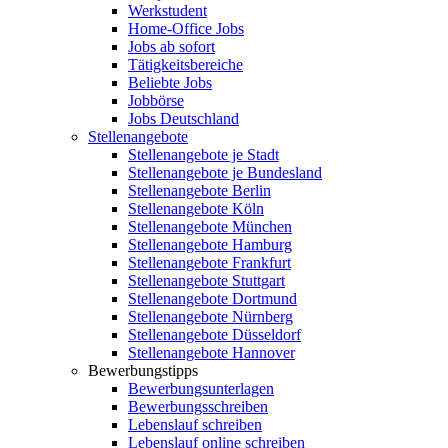
Werkstudent
Home-Office Jobs
Jobs ab sofort
Tätigkeitsbereiche
Beliebte Jobs
Jobbörse
Jobs Deutschland
Stellenangebote
Stellenangebote je Stadt
Stellenangebote je Bundesland
Stellenangebote Berlin
Stellenangebote Köln
Stellenangebote München
Stellenangebote Hamburg
Stellenangebote Frankfurt
Stellenangebote Stuttgart
Stellenangebote Dortmund
Stellenangebote Nürnberg
Stellenangebote Düsseldorf
Stellenangebote Hannover
Bewerbungstipps
Bewerbungsunterlagen
Bewerbungsschreiben
Lebenslauf schreiben
Lebenslauf online schreiben