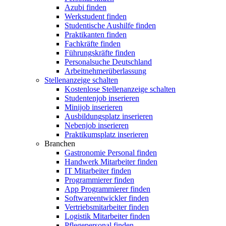
Azubi finden
Werkstudent finden
Studentische Aushilfe finden
Praktikanten finden
Fachkräfte finden
Führungskräfte finden
Personalsuche Deutschland
Arbeitnehmerüberlassung
Stellenanzeige schalten
Kostenlose Stellenanzeige schalten
Studentenjob inserieren
Minijob inserieren
Ausbildungsplatz inserieren
Nebenjob inserieren
Praktikumsplatz inserieren
Branchen
Gastronomie Personal finden
Handwerk Mitarbeiter finden
IT Mitarbeiter finden
Programmierer finden
App Programmierer finden
Softwareentwickler finden
Vertriebsmitarbeiter finden
Logistik Mitarbeiter finden
Pflegepersonal finden