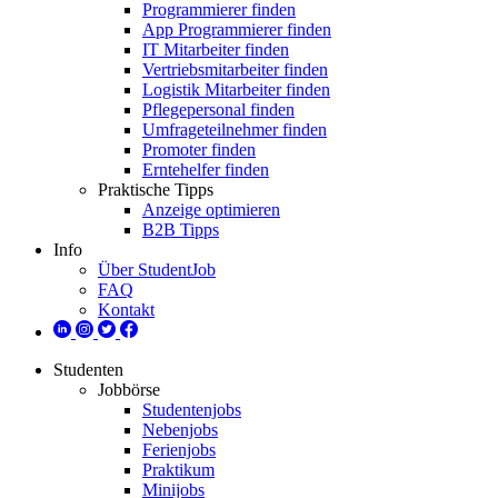
Programmierer finden
App Programmierer finden
IT Mitarbeiter finden
Vertriebsmitarbeiter finden
Logistik Mitarbeiter finden
Pflegepersonal finden
Umfrageteilnehmer finden
Promoter finden
Erntehelfer finden
Praktische Tipps
Anzeige optimieren
B2B Tipps
Info
Über StudentJob
FAQ
Kontakt
Studenten
Jobbörse
Studentenjobs
Nebenjobs
Ferienjobs
Praktikum
Minijobs