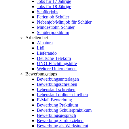
Jobs für 17 Jährige
Jobs für 18 Jährige
Schülerjobs
Ferienjob Schüler
Nebenjob/Minijob für Schüler
Mindestlohn Schüler
Schülerpraktikum
Arbeiten bei
Alnatura
Lidl
Lieferando
Deutsche Telekom
UNO-Flüchtlingshilfe
Weitere Unternehmen
Bewerbungstipps
Bewerbungsunterlagen
Bewerbungsschreiben
Lebenslauf schreiben
Lebenslauf online schreiben
E-Mail Bewerbung
Bewerbung Praktikum
Bewerbung Schülerpraktikum
Bewerbungsgespräch
Bewerbung zurückziehen
Bewerbung als Werkstudent