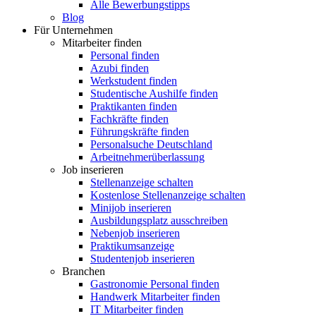
Alle Bewerbungstipps
Blog
Für Unternehmen
Mitarbeiter finden
Personal finden
Azubi finden
Werkstudent finden
Studentische Aushilfe finden
Praktikanten finden
Fachkräfte finden
Führungskräfte finden
Personalsuche Deutschland
Arbeitnehmerüberlassung
Job inserieren
Stellenanzeige schalten
Kostenlose Stellenanzeige schalten
Minijob inserieren
Ausbildungsplatz ausschreiben
Nebenjob inserieren
Praktikumsanzeige
Studentenjob inserieren
Branchen
Gastronomie Personal finden
Handwerk Mitarbeiter finden
IT Mitarbeiter finden