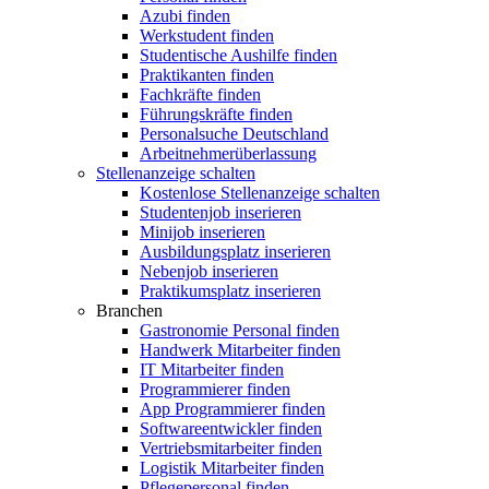
Azubi finden
Werkstudent finden
Studentische Aushilfe finden
Praktikanten finden
Fachkräfte finden
Führungskräfte finden
Personalsuche Deutschland
Arbeitnehmerüberlassung
Stellenanzeige schalten
Kostenlose Stellenanzeige schalten
Studentenjob inserieren
Minijob inserieren
Ausbildungsplatz inserieren
Nebenjob inserieren
Praktikumsplatz inserieren
Branchen
Gastronomie Personal finden
Handwerk Mitarbeiter finden
IT Mitarbeiter finden
Programmierer finden
App Programmierer finden
Softwareentwickler finden
Vertriebsmitarbeiter finden
Logistik Mitarbeiter finden
Pflegepersonal finden