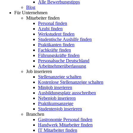
Alle Bewerbungstipps
Blog
Für Unternehmen
Mitarbeiter finden
Personal finden
Azubi finden
Werkstudent finden
Studentische Aushilfe finden
Praktikanten finden
Fachkräfte finden
Führungskräfte finden
Personalsuche Deutschland
Arbeitnehmerüberlassung
Job inserieren
Stellenanzeige schalten
Kostenlose Stellenanzeige schalten
Minijob inserieren
Ausbildungsplatz ausschreiben
Nebenjob inserieren
Praktikumsanzeige
Studentenjob inserieren
Branchen
Gastronomie Personal finden
Handwerk Mitarbeiter finden
IT Mitarbeiter finden