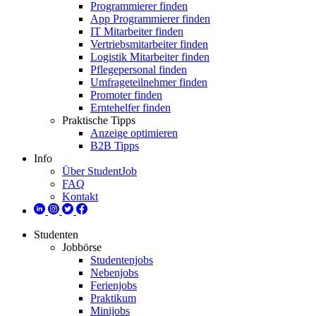
Programmierer finden
App Programmierer finden
IT Mitarbeiter finden
Vertriebsmitarbeiter finden
Logistik Mitarbeiter finden
Pflegepersonal finden
Umfrageteilnehmer finden
Promoter finden
Erntehelfer finden
Praktische Tipps
Anzeige optimieren
B2B Tipps
Info
Über StudentJob
FAQ
Kontakt
Studenten
Jobbörse
Studentenjobs
Nebenjobs
Ferienjobs
Praktikum
Minijobs