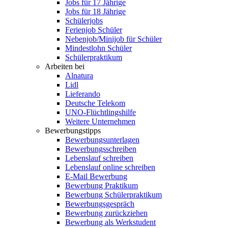
Jobs für 17 Jährige
Jobs für 18 Jährige
Schülerjobs
Ferienjob Schüler
Nebenjob/Minijob für Schüler
Mindestlohn Schüler
Schülerpraktikum
Arbeiten bei
Alnatura
Lidl
Lieferando
Deutsche Telekom
UNO-Flüchtlingshilfe
Weitere Unternehmen
Bewerbungstipps
Bewerbungsunterlagen
Bewerbungsschreiben
Lebenslauf schreiben
Lebenslauf online schreiben
E-Mail Bewerbung
Bewerbung Praktikum
Bewerbung Schülerpraktikum
Bewerbungsgespräch
Bewerbung zurückziehen
Bewerbung als Werkstudent