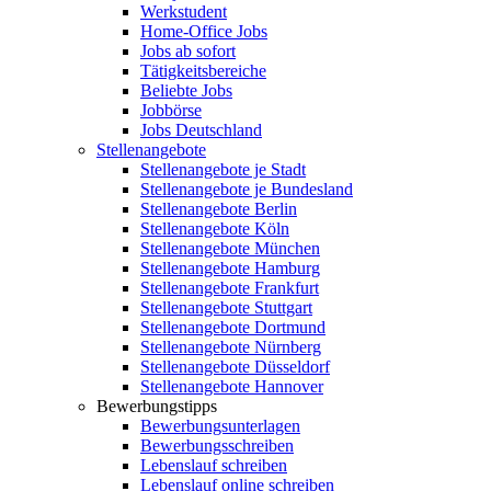
Werkstudent
Home-Office Jobs
Jobs ab sofort
Tätigkeitsbereiche
Beliebte Jobs
Jobbörse
Jobs Deutschland
Stellenangebote
Stellenangebote je Stadt
Stellenangebote je Bundesland
Stellenangebote Berlin
Stellenangebote Köln
Stellenangebote München
Stellenangebote Hamburg
Stellenangebote Frankfurt
Stellenangebote Stuttgart
Stellenangebote Dortmund
Stellenangebote Nürnberg
Stellenangebote Düsseldorf
Stellenangebote Hannover
Bewerbungstipps
Bewerbungsunterlagen
Bewerbungsschreiben
Lebenslauf schreiben
Lebenslauf online schreiben