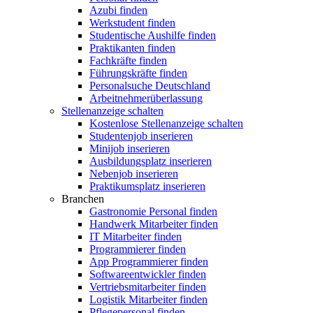
Azubi finden
Werkstudent finden
Studentische Aushilfe finden
Praktikanten finden
Fachkräfte finden
Führungskräfte finden
Personalsuche Deutschland
Arbeitnehmerüberlassung
Stellenanzeige schalten
Kostenlose Stellenanzeige schalten
Studentenjob inserieren
Minijob inserieren
Ausbildungsplatz inserieren
Nebenjob inserieren
Praktikumsplatz inserieren
Branchen
Gastronomie Personal finden
Handwerk Mitarbeiter finden
IT Mitarbeiter finden
Programmierer finden
App Programmierer finden
Softwareentwickler finden
Vertriebsmitarbeiter finden
Logistik Mitarbeiter finden
Pflegepersonal finden