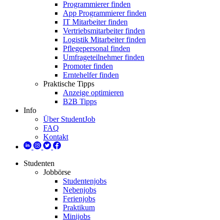
Programmierer finden
App Programmierer finden
IT Mitarbeiter finden
Vertriebsmitarbeiter finden
Logistik Mitarbeiter finden
Pflegepersonal finden
Umfrageteilnehmer finden
Promoter finden
Erntehelfer finden
Praktische Tipps
Anzeige optimieren
B2B Tipps
Info
Über StudentJob
FAQ
Kontakt
Studenten
Jobbörse
Studentenjobs
Nebenjobs
Ferienjobs
Praktikum
Minijobs