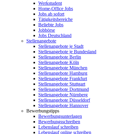
Werkstudent
Home-Office Jobs
Jobs ab sofort
Tätigkeitsbereiche
Beliebte Jobs
Jobbörse
Jobs Deutschland
Stellenangebote
Stellenangebote je Stadt
Stellenangebote je Bundesland
Stellenangebote Berlin
Stellenangebote Köln
Stellenangebote München
Stellenangebote Hamburg
Stellenangebote Frankfurt
Stellenangebote Stuttgart
Stellenangebote Dortmund
Stellenangebote Nürnberg
Stellenangebote Düsseldorf
Stellenangebote Hannover
Bewerbungstipps
Bewerbungsunterlagen
Bewerbungsschreiben
Lebenslauf schreiben
Lebenslauf online schreiben