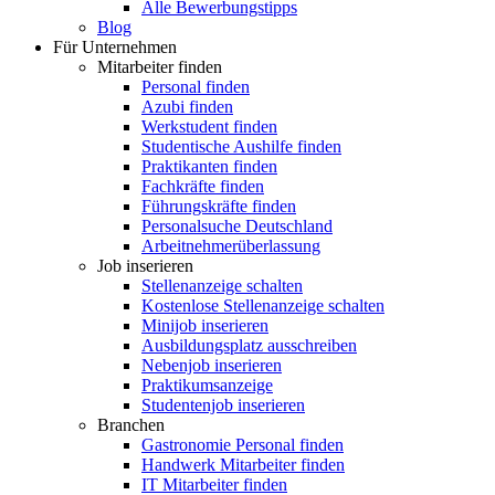
Alle Bewerbungstipps
Blog
Für Unternehmen
Mitarbeiter finden
Personal finden
Azubi finden
Werkstudent finden
Studentische Aushilfe finden
Praktikanten finden
Fachkräfte finden
Führungskräfte finden
Personalsuche Deutschland
Arbeitnehmerüberlassung
Job inserieren
Stellenanzeige schalten
Kostenlose Stellenanzeige schalten
Minijob inserieren
Ausbildungsplatz ausschreiben
Nebenjob inserieren
Praktikumsanzeige
Studentenjob inserieren
Branchen
Gastronomie Personal finden
Handwerk Mitarbeiter finden
IT Mitarbeiter finden