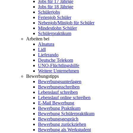
Jobs für 17 Jährige
Jobs für 18 Jährige
Schülerjobs
Ferienjob Schüler
Nebenjob/Minijob für Schüler
Mindestlohn Schüler
Schülerpraktikum
Arbeiten bei
Alnatura
Lidl
Lieferando
Deutsche Telekom
UNO-Flüchtlingshilfe
Weitere Unternehmen
Bewerbungstipps
Bewerbungsunterlagen
Bewerbungsschreiben
Lebenslauf schreiben
Lebenslauf online schreiben
E-Mail Bewerbung
Bewerbung Praktikum
Bewerbung Schülerpraktikum
Bewerbungsgespräch
Bewerbung zurückziehen
Bewerbung als Werkstudent