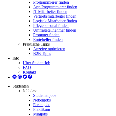
Programmierer finden
App Programmierer finden
IT Mitarbeiter finden
Vertriebsmitarbeiter finden
Logistik Mitarbeiter finden
Pflegepersonal finden
Umfrageteilnehmer finden
Promoter finden
Erntehelfer finden
Praktische Tipps
Anzeige optimieren
B2B Tipps
Info
Über StudentJob
FAQ
Kontakt
Studenten
Jobbörse
Studentenjobs
Nebenjobs
Ferienjobs
Praktikum
Minijobs