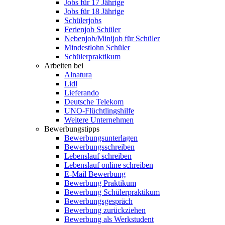
Jobs für 17 Jährige
Jobs für 18 Jährige
Schülerjobs
Ferienjob Schüler
Nebenjob/Minijob für Schüler
Mindestlohn Schüler
Schülerpraktikum
Arbeiten bei
Alnatura
Lidl
Lieferando
Deutsche Telekom
UNO-Flüchtlingshilfe
Weitere Unternehmen
Bewerbungstipps
Bewerbungsunterlagen
Bewerbungsschreiben
Lebenslauf schreiben
Lebenslauf online schreiben
E-Mail Bewerbung
Bewerbung Praktikum
Bewerbung Schülerpraktikum
Bewerbungsgespräch
Bewerbung zurückziehen
Bewerbung als Werkstudent