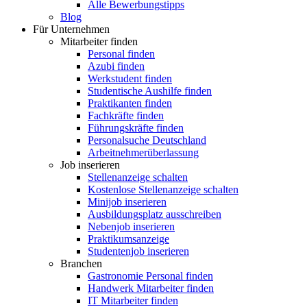
Alle Bewerbungstipps
Blog
Für Unternehmen
Mitarbeiter finden
Personal finden
Azubi finden
Werkstudent finden
Studentische Aushilfe finden
Praktikanten finden
Fachkräfte finden
Führungskräfte finden
Personalsuche Deutschland
Arbeitnehmerüberlassung
Job inserieren
Stellenanzeige schalten
Kostenlose Stellenanzeige schalten
Minijob inserieren
Ausbildungsplatz ausschreiben
Nebenjob inserieren
Praktikumsanzeige
Studentenjob inserieren
Branchen
Gastronomie Personal finden
Handwerk Mitarbeiter finden
IT Mitarbeiter finden