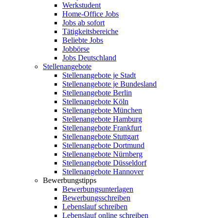
Werkstudent
Home-Office Jobs
Jobs ab sofort
Tätigkeitsbereiche
Beliebte Jobs
Jobbörse
Jobs Deutschland
Stellenangebote
Stellenangebote je Stadt
Stellenangebote je Bundesland
Stellenangebote Berlin
Stellenangebote Köln
Stellenangebote München
Stellenangebote Hamburg
Stellenangebote Frankfurt
Stellenangebote Stuttgart
Stellenangebote Dortmund
Stellenangebote Nürnberg
Stellenangebote Düsseldorf
Stellenangebote Hannover
Bewerbungstipps
Bewerbungsunterlagen
Bewerbungsschreiben
Lebenslauf schreiben
Lebenslauf online schreiben