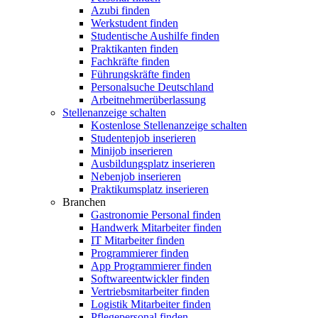
Azubi finden
Werkstudent finden
Studentische Aushilfe finden
Praktikanten finden
Fachkräfte finden
Führungskräfte finden
Personalsuche Deutschland
Arbeitnehmerüberlassung
Stellenanzeige schalten
Kostenlose Stellenanzeige schalten
Studentenjob inserieren
Minijob inserieren
Ausbildungsplatz inserieren
Nebenjob inserieren
Praktikumsplatz inserieren
Branchen
Gastronomie Personal finden
Handwerk Mitarbeiter finden
IT Mitarbeiter finden
Programmierer finden
App Programmierer finden
Softwareentwickler finden
Vertriebsmitarbeiter finden
Logistik Mitarbeiter finden
Pflegepersonal finden