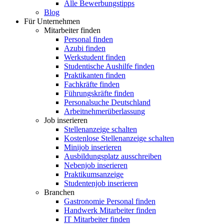
Alle Bewerbungstipps
Blog
Für Unternehmen
Mitarbeiter finden
Personal finden
Azubi finden
Werkstudent finden
Studentische Aushilfe finden
Praktikanten finden
Fachkräfte finden
Führungskräfte finden
Personalsuche Deutschland
Arbeitnehmerüberlassung
Job inserieren
Stellenanzeige schalten
Kostenlose Stellenanzeige schalten
Minijob inserieren
Ausbildungsplatz ausschreiben
Nebenjob inserieren
Praktikumsanzeige
Studentenjob inserieren
Branchen
Gastronomie Personal finden
Handwerk Mitarbeiter finden
IT Mitarbeiter finden