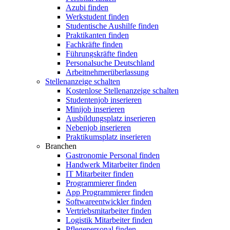
Azubi finden
Werkstudent finden
Studentische Aushilfe finden
Praktikanten finden
Fachkräfte finden
Führungskräfte finden
Personalsuche Deutschland
Arbeitnehmerüberlassung
Stellenanzeige schalten
Kostenlose Stellenanzeige schalten
Studentenjob inserieren
Minijob inserieren
Ausbildungsplatz inserieren
Nebenjob inserieren
Praktikumsplatz inserieren
Branchen
Gastronomie Personal finden
Handwerk Mitarbeiter finden
IT Mitarbeiter finden
Programmierer finden
App Programmierer finden
Softwareentwickler finden
Vertriebsmitarbeiter finden
Logistik Mitarbeiter finden
Pflegepersonal finden