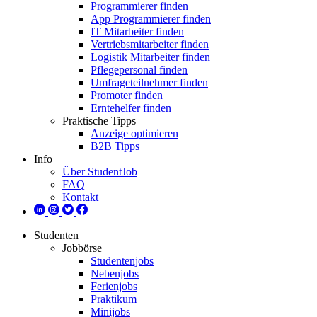
Programmierer finden
App Programmierer finden
IT Mitarbeiter finden
Vertriebsmitarbeiter finden
Logistik Mitarbeiter finden
Pflegepersonal finden
Umfrageteilnehmer finden
Promoter finden
Erntehelfer finden
Praktische Tipps
Anzeige optimieren
B2B Tipps
Info
Über StudentJob
FAQ
Kontakt
Studenten
Jobbörse
Studentenjobs
Nebenjobs
Ferienjobs
Praktikum
Minijobs