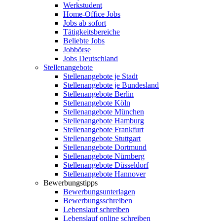
Werkstudent
Home-Office Jobs
Jobs ab sofort
Tätigkeitsbereiche
Beliebte Jobs
Jobbörse
Jobs Deutschland
Stellenangebote
Stellenangebote je Stadt
Stellenangebote je Bundesland
Stellenangebote Berlin
Stellenangebote Köln
Stellenangebote München
Stellenangebote Hamburg
Stellenangebote Frankfurt
Stellenangebote Stuttgart
Stellenangebote Dortmund
Stellenangebote Nürnberg
Stellenangebote Düsseldorf
Stellenangebote Hannover
Bewerbungstipps
Bewerbungsunterlagen
Bewerbungsschreiben
Lebenslauf schreiben
Lebenslauf online schreiben