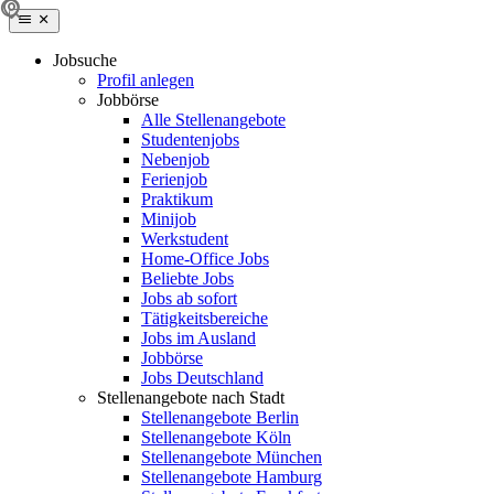
Jobsuche
Profil anlegen
Jobbörse
Alle Stellenangebote
Studentenjobs
Nebenjob
Ferienjob
Praktikum
Minijob
Werkstudent
Home-Office Jobs
Beliebte Jobs
Jobs ab sofort
Tätigkeitsbereiche
Jobs im Ausland
Jobbörse
Jobs Deutschland
Stellenangebote nach Stadt
Stellenangebote Berlin
Stellenangebote Köln
Stellenangebote München
Stellenangebote Hamburg