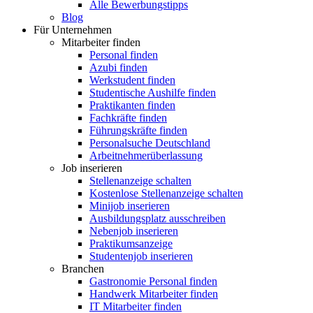
Alle Bewerbungstipps
Blog
Für Unternehmen
Mitarbeiter finden
Personal finden
Azubi finden
Werkstudent finden
Studentische Aushilfe finden
Praktikanten finden
Fachkräfte finden
Führungskräfte finden
Personalsuche Deutschland
Arbeitnehmerüberlassung
Job inserieren
Stellenanzeige schalten
Kostenlose Stellenanzeige schalten
Minijob inserieren
Ausbildungsplatz ausschreiben
Nebenjob inserieren
Praktikumsanzeige
Studentenjob inserieren
Branchen
Gastronomie Personal finden
Handwerk Mitarbeiter finden
IT Mitarbeiter finden