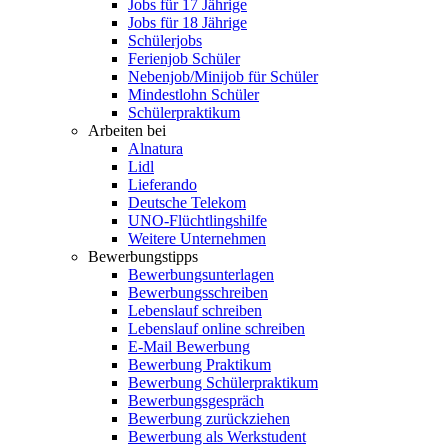
Jobs für 17 Jährige
Jobs für 18 Jährige
Schülerjobs
Ferienjob Schüler
Nebenjob/Minijob für Schüler
Mindestlohn Schüler
Schülerpraktikum
Arbeiten bei
Alnatura
Lidl
Lieferando
Deutsche Telekom
UNO-Flüchtlingshilfe
Weitere Unternehmen
Bewerbungstipps
Bewerbungsunterlagen
Bewerbungsschreiben
Lebenslauf schreiben
Lebenslauf online schreiben
E-Mail Bewerbung
Bewerbung Praktikum
Bewerbung Schülerpraktikum
Bewerbungsgespräch
Bewerbung zurückziehen
Bewerbung als Werkstudent