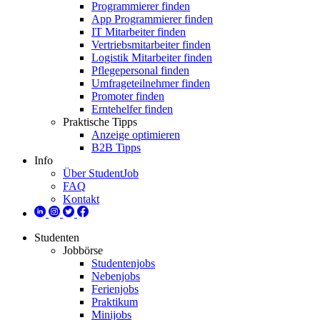
Programmierer finden
App Programmierer finden
IT Mitarbeiter finden
Vertriebsmitarbeiter finden
Logistik Mitarbeiter finden
Pflegepersonal finden
Umfrageteilnehmer finden
Promoter finden
Erntehelfer finden
Praktische Tipps
Anzeige optimieren
B2B Tipps
Info
Über StudentJob
FAQ
Kontakt
Studenten
Jobbörse
Studentenjobs
Nebenjobs
Ferienjobs
Praktikum
Minijobs