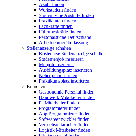
Azubi finden
Werkstudent finden
Studentische Aushilfe finden
Praktikanten finden
Fachkräfte finden
Führungskräfte finden
Personalsuche Deutschland
Arbeitnehmerüberlassung
Stellenanzeige schalten
Kostenlose Stellenanzeige schalten
Studentenjob inserieren
Minijob inserieren
Ausbildungsplatz inserieren
Nebenjob inserieren
Praktikumsplatz inserieren
Branchen
Gastronomie Personal finden
Handwerk Mitarbeiter finden
IT Mitarbeiter finden
Programmierer finden
App Programmierer finden
Softwareentwickler finden
Vertriebsmitarbeiter finden
Logistik Mitarbeiter finden
Pflegepersonal finden