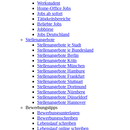
Werkstudent
Home-Office Jobs
Jobs ab sofort
Tätigkeitsbereiche
Beliebte Jobs
Jobbörse
Jobs Deutschland
Stellenangebote
Stellenangebote je Stadt
Stellenangebote je Bundesland
Stellenangebote Berlin
Stellenangebote Köln
Stellenangebote München
Stellenangebote Hamburg
Stellenangebote Frankfurt
Stellenangebote Stuttgart
Stellenangebote Dortmund
Stellenangebote Nürnberg
Stellenangebote Düsseldorf
Stellenangebote Hannover
Bewerbungstipps
Bewerbungsunterlagen
Bewerbungsschreiben
Lebenslauf schreiben
Lebenslauf online schreiben