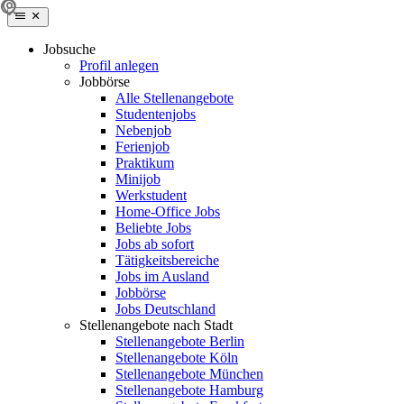
Jobsuche
Profil anlegen
Jobbörse
Alle Stellenangebote
Studentenjobs
Nebenjob
Ferienjob
Praktikum
Minijob
Werkstudent
Home-Office Jobs
Beliebte Jobs
Jobs ab sofort
Tätigkeitsbereiche
Jobs im Ausland
Jobbörse
Jobs Deutschland
Stellenangebote nach Stadt
Stellenangebote Berlin
Stellenangebote Köln
Stellenangebote München
Stellenangebote Hamburg