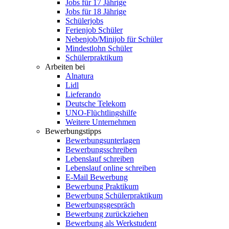
Jobs für 17 Jährige
Jobs für 18 Jährige
Schülerjobs
Ferienjob Schüler
Nebenjob/Minijob für Schüler
Mindestlohn Schüler
Schülerpraktikum
Arbeiten bei
Alnatura
Lidl
Lieferando
Deutsche Telekom
UNO-Flüchtlingshilfe
Weitere Unternehmen
Bewerbungstipps
Bewerbungsunterlagen
Bewerbungsschreiben
Lebenslauf schreiben
Lebenslauf online schreiben
E-Mail Bewerbung
Bewerbung Praktikum
Bewerbung Schülerpraktikum
Bewerbungsgespräch
Bewerbung zurückziehen
Bewerbung als Werkstudent