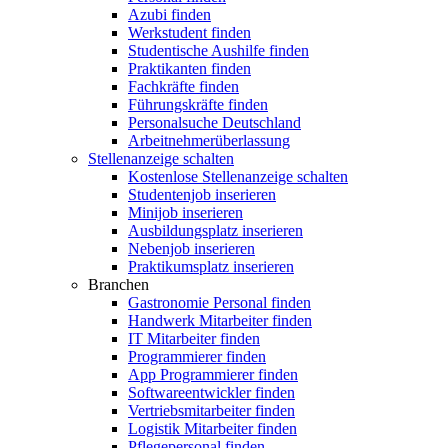
Azubi finden
Werkstudent finden
Studentische Aushilfe finden
Praktikanten finden
Fachkräfte finden
Führungskräfte finden
Personalsuche Deutschland
Arbeitnehmerüberlassung
Stellenanzeige schalten
Kostenlose Stellenanzeige schalten
Studentenjob inserieren
Minijob inserieren
Ausbildungsplatz inserieren
Nebenjob inserieren
Praktikumsplatz inserieren
Branchen
Gastronomie Personal finden
Handwerk Mitarbeiter finden
IT Mitarbeiter finden
Programmierer finden
App Programmierer finden
Softwareentwickler finden
Vertriebsmitarbeiter finden
Logistik Mitarbeiter finden
Pflegepersonal finden