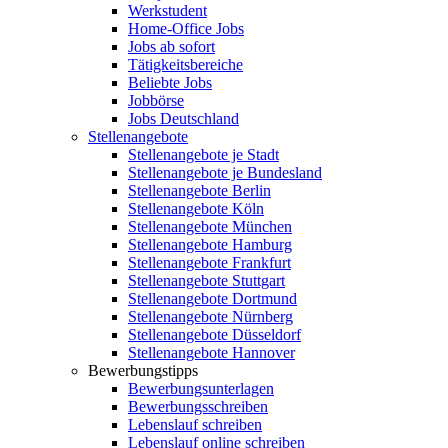
Werkstudent
Home-Office Jobs
Jobs ab sofort
Tätigkeitsbereiche
Beliebte Jobs
Jobbörse
Jobs Deutschland
Stellenangebote
Stellenangebote je Stadt
Stellenangebote je Bundesland
Stellenangebote Berlin
Stellenangebote Köln
Stellenangebote München
Stellenangebote Hamburg
Stellenangebote Frankfurt
Stellenangebote Stuttgart
Stellenangebote Dortmund
Stellenangebote Nürnberg
Stellenangebote Düsseldorf
Stellenangebote Hannover
Bewerbungstipps
Bewerbungsunterlagen
Bewerbungsschreiben
Lebenslauf schreiben
Lebenslauf online schreiben