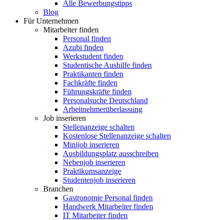
Alle Bewerbungstipps
Blog
Für Unternehmen
Mitarbeiter finden
Personal finden
Azubi finden
Werkstudent finden
Studentische Aushilfe finden
Praktikanten finden
Fachkräfte finden
Führungskräfte finden
Personalsuche Deutschland
Arbeitnehmerüberlassung
Job inserieren
Stellenanzeige schalten
Kostenlose Stellenanzeige schalten
Minijob inserieren
Ausbildungsplatz ausschreiben
Nebenjob inserieren
Praktikumsanzeige
Studentenjob inserieren
Branchen
Gastronomie Personal finden
Handwerk Mitarbeiter finden
IT Mitarbeiter finden