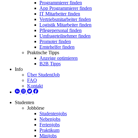
Programmierer finden
App Programmierer finden
IT Mitarbeiter finden
Vertriebsmitarbeiter finden
Logistik Mitarbeiter finden
Pflegepersonal finden
Umfrageteilnehmer finden
Promoter finden
Erntehelfer finden
Praktische Tipps
Anzeige optimieren
B2B Tipps
Info
Über StudentJob
FAQ
Kontakt
Studenten
Jobbörse
Studentenjobs
Nebenjobs
Ferienjobs
Praktikum
Minijobs