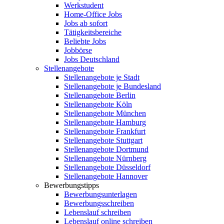
Werkstudent
Home-Office Jobs
Jobs ab sofort
Tätigkeitsbereiche
Beliebte Jobs
Jobbörse
Jobs Deutschland
Stellenangebote
Stellenangebote je Stadt
Stellenangebote je Bundesland
Stellenangebote Berlin
Stellenangebote Köln
Stellenangebote München
Stellenangebote Hamburg
Stellenangebote Frankfurt
Stellenangebote Stuttgart
Stellenangebote Dortmund
Stellenangebote Nürnberg
Stellenangebote Düsseldorf
Stellenangebote Hannover
Bewerbungstipps
Bewerbungsunterlagen
Bewerbungsschreiben
Lebenslauf schreiben
Lebenslauf online schreiben