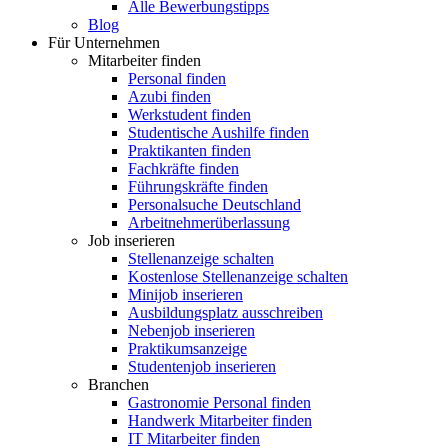
Alle Bewerbungstipps
Blog
Für Unternehmen
Mitarbeiter finden
Personal finden
Azubi finden
Werkstudent finden
Studentische Aushilfe finden
Praktikanten finden
Fachkräfte finden
Führungskräfte finden
Personalsuche Deutschland
Arbeitnehmerüberlassung
Job inserieren
Stellenanzeige schalten
Kostenlose Stellenanzeige schalten
Minijob inserieren
Ausbildungsplatz ausschreiben
Nebenjob inserieren
Praktikumsanzeige
Studentenjob inserieren
Branchen
Gastronomie Personal finden
Handwerk Mitarbeiter finden
IT Mitarbeiter finden