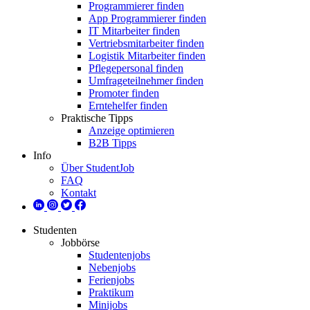
Programmierer finden
App Programmierer finden
IT Mitarbeiter finden
Vertriebsmitarbeiter finden
Logistik Mitarbeiter finden
Pflegepersonal finden
Umfrageteilnehmer finden
Promoter finden
Erntehelfer finden
Praktische Tipps
Anzeige optimieren
B2B Tipps
Info
Über StudentJob
FAQ
Kontakt
Studenten
Jobbörse
Studentenjobs
Nebenjobs
Ferienjobs
Praktikum
Minijobs