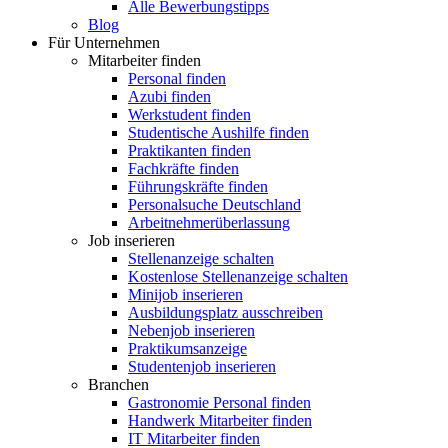
Alle Bewerbungstipps
Blog
Für Unternehmen
Mitarbeiter finden
Personal finden
Azubi finden
Werkstudent finden
Studentische Aushilfe finden
Praktikanten finden
Fachkräfte finden
Führungskräfte finden
Personalsuche Deutschland
Arbeitnehmerüberlassung
Job inserieren
Stellenanzeige schalten
Kostenlose Stellenanzeige schalten
Minijob inserieren
Ausbildungsplatz ausschreiben
Nebenjob inserieren
Praktikumsanzeige
Studentenjob inserieren
Branchen
Gastronomie Personal finden
Handwerk Mitarbeiter finden
IT Mitarbeiter finden