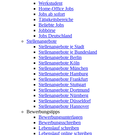
Werkstudent
Home-Office Jobs
Jobs ab sofort
Tätigkeitsbereiche
Beliebte Jobs
Jobbörse
Jobs Deutschland
Stellenangebote
Stellenangebote je Stadt
Stellenangebote je Bundesland
Stellenangebote Berlin
Stellenangebote Köln
Stellenangebote München
Stellenangebote Hamburg
Stellenangebote Frankfurt
Stellenangebote Stuttgart
Stellenangebote Dortmund
Stellenangebote Nürnberg
Stellenangebote Düsseldorf
Stellenangebote Hannover
Bewerbungstipps
Bewerbungsunterlagen
Bewerbungsschreiben
Lebenslauf schreiben
Lebenslauf online schreiben