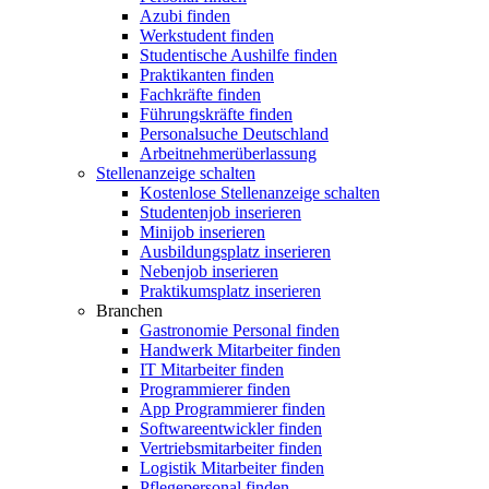
Azubi finden
Werkstudent finden
Studentische Aushilfe finden
Praktikanten finden
Fachkräfte finden
Führungskräfte finden
Personalsuche Deutschland
Arbeitnehmerüberlassung
Stellenanzeige schalten
Kostenlose Stellenanzeige schalten
Studentenjob inserieren
Minijob inserieren
Ausbildungsplatz inserieren
Nebenjob inserieren
Praktikumsplatz inserieren
Branchen
Gastronomie Personal finden
Handwerk Mitarbeiter finden
IT Mitarbeiter finden
Programmierer finden
App Programmierer finden
Softwareentwickler finden
Vertriebsmitarbeiter finden
Logistik Mitarbeiter finden
Pflegepersonal finden