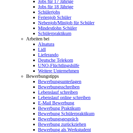
Jobs für 17 Jährige
Jobs für 18 Jährige
Schülerjobs
Ferienjob Schüler
Nebenjob/Minijob für Schüler
Mindestlohn Schüler
Schülerpraktikum
Arbeiten bei
Alnatura
Lidl
Lieferando
Deutsche Telekom
UNO-Flüchtlingshilfe
Weitere Unternehmen
Bewerbungstipps
Bewerbungsunterlagen
Bewerbungsschreiben
Lebenslauf schreiben
Lebenslauf online schreiben
E-Mail Bewerbung
Bewerbung Praktikum
Bewerbung Schülerpraktikum
Bewerbungsgespräch
Bewerbung zurückziehen
Bewerbung als Werkstudent