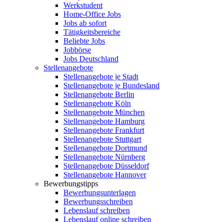
Werkstudent
Home-Office Jobs
Jobs ab sofort
Tätigkeitsbereiche
Beliebte Jobs
Jobbörse
Jobs Deutschland
Stellenangebote
Stellenangebote je Stadt
Stellenangebote je Bundesland
Stellenangebote Berlin
Stellenangebote Köln
Stellenangebote München
Stellenangebote Hamburg
Stellenangebote Frankfurt
Stellenangebote Stuttgart
Stellenangebote Dortmund
Stellenangebote Nürnberg
Stellenangebote Düsseldorf
Stellenangebote Hannover
Bewerbungstipps
Bewerbungsunterlagen
Bewerbungsschreiben
Lebenslauf schreiben
Lebenslauf online schreiben