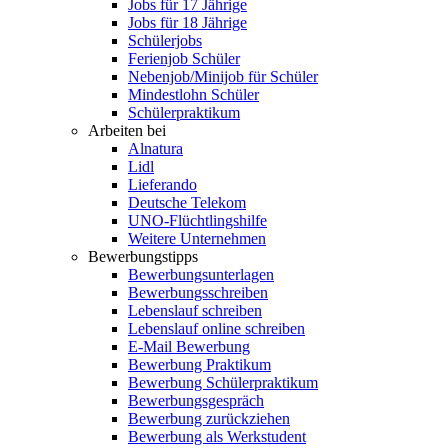
Jobs für 17 Jährige
Jobs für 18 Jährige
Schülerjobs
Ferienjob Schüler
Nebenjob/Minijob für Schüler
Mindestlohn Schüler
Schülerpraktikum
Arbeiten bei
Alnatura
Lidl
Lieferando
Deutsche Telekom
UNO-Flüchtlingshilfe
Weitere Unternehmen
Bewerbungstipps
Bewerbungsunterlagen
Bewerbungsschreiben
Lebenslauf schreiben
Lebenslauf online schreiben
E-Mail Bewerbung
Bewerbung Praktikum
Bewerbung Schülerpraktikum
Bewerbungsgespräch
Bewerbung zurückziehen
Bewerbung als Werkstudent