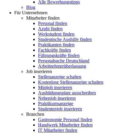
Alle Bewerbungstipps
Blog
Für Unternehmen
Mitarbeiter finden
Personal finden
Azubi finden
Werkstudent finden
Studentische Aushilfe finden
Praktikanten finden
Fachkräfte finden
Führungskräfte finden
Personalsuche Deutschland
Arbeitnehmerüberlassung
Job inserieren
Stellenanzeige schalten
Kostenlose Stellenanzeige schalten
Minijob inserieren
Ausbildungsplatz ausschreiben
Nebenjob inserieren
Praktikumsanzeige
Studentenjob inserieren
Branchen
Gastronomie Personal finden
Handwerk Mitarbeiter finden
IT Mitarbeiter finden