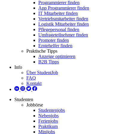
Programmierer finden
App Programmierer finden
IT Mitarbeiter finden
Vertriebsmitarbeiter finden
Logistik Mitarbeiter finden
Pflegepersonal finden
Umfrageteilnehmer finden
Promoter finden
Erntehelfer finden
Praktische Tipps
Anzeige optimieren
B2B Tipps
Info
Über StudentJob
FAQ
Kontakt
Studenten
Jobbörse
Studentenjobs
Nebenjobs
Ferienjobs
Praktikum
Minijobs