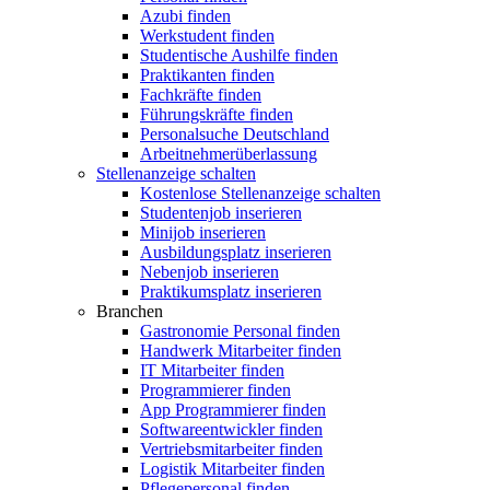
Azubi finden
Werkstudent finden
Studentische Aushilfe finden
Praktikanten finden
Fachkräfte finden
Führungskräfte finden
Personalsuche Deutschland
Arbeitnehmerüberlassung
Stellenanzeige schalten
Kostenlose Stellenanzeige schalten
Studentenjob inserieren
Minijob inserieren
Ausbildungsplatz inserieren
Nebenjob inserieren
Praktikumsplatz inserieren
Branchen
Gastronomie Personal finden
Handwerk Mitarbeiter finden
IT Mitarbeiter finden
Programmierer finden
App Programmierer finden
Softwareentwickler finden
Vertriebsmitarbeiter finden
Logistik Mitarbeiter finden
Pflegepersonal finden