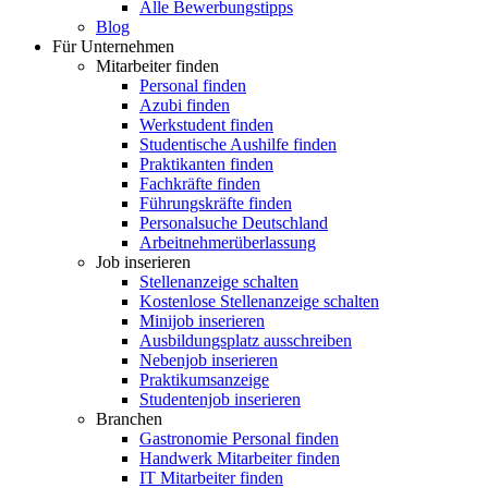
Alle Bewerbungstipps
Blog
Für Unternehmen
Mitarbeiter finden
Personal finden
Azubi finden
Werkstudent finden
Studentische Aushilfe finden
Praktikanten finden
Fachkräfte finden
Führungskräfte finden
Personalsuche Deutschland
Arbeitnehmerüberlassung
Job inserieren
Stellenanzeige schalten
Kostenlose Stellenanzeige schalten
Minijob inserieren
Ausbildungsplatz ausschreiben
Nebenjob inserieren
Praktikumsanzeige
Studentenjob inserieren
Branchen
Gastronomie Personal finden
Handwerk Mitarbeiter finden
IT Mitarbeiter finden