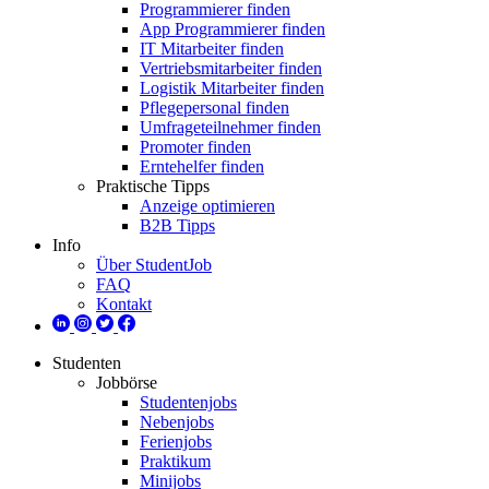
Programmierer finden
App Programmierer finden
IT Mitarbeiter finden
Vertriebsmitarbeiter finden
Logistik Mitarbeiter finden
Pflegepersonal finden
Umfrageteilnehmer finden
Promoter finden
Erntehelfer finden
Praktische Tipps
Anzeige optimieren
B2B Tipps
Info
Über StudentJob
FAQ
Kontakt
Studenten
Jobbörse
Studentenjobs
Nebenjobs
Ferienjobs
Praktikum
Minijobs