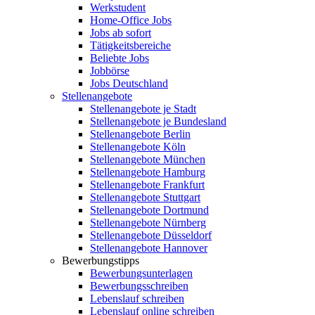
Werkstudent
Home-Office Jobs
Jobs ab sofort
Tätigkeitsbereiche
Beliebte Jobs
Jobbörse
Jobs Deutschland
Stellenangebote
Stellenangebote je Stadt
Stellenangebote je Bundesland
Stellenangebote Berlin
Stellenangebote Köln
Stellenangebote München
Stellenangebote Hamburg
Stellenangebote Frankfurt
Stellenangebote Stuttgart
Stellenangebote Dortmund
Stellenangebote Nürnberg
Stellenangebote Düsseldorf
Stellenangebote Hannover
Bewerbungstipps
Bewerbungsunterlagen
Bewerbungsschreiben
Lebenslauf schreiben
Lebenslauf online schreiben