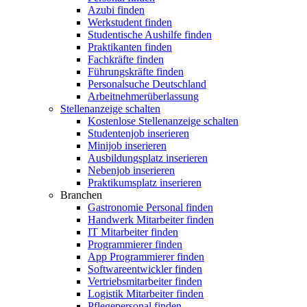
Azubi finden
Werkstudent finden
Studentische Aushilfe finden
Praktikanten finden
Fachkräfte finden
Führungskräfte finden
Personalsuche Deutschland
Arbeitnehmerüberlassung
Stellenanzeige schalten
Kostenlose Stellenanzeige schalten
Studentenjob inserieren
Minijob inserieren
Ausbildungsplatz inserieren
Nebenjob inserieren
Praktikumsplatz inserieren
Branchen
Gastronomie Personal finden
Handwerk Mitarbeiter finden
IT Mitarbeiter finden
Programmierer finden
App Programmierer finden
Softwareentwickler finden
Vertriebsmitarbeiter finden
Logistik Mitarbeiter finden
Pflegepersonal finden