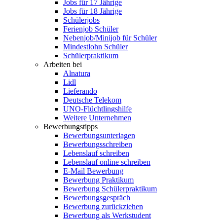
Jobs für 17 Jährige
Jobs für 18 Jährige
Schülerjobs
Ferienjob Schüler
Nebenjob/Minijob für Schüler
Mindestlohn Schüler
Schülerpraktikum
Arbeiten bei
Alnatura
Lidl
Lieferando
Deutsche Telekom
UNO-Flüchtlingshilfe
Weitere Unternehmen
Bewerbungstipps
Bewerbungsunterlagen
Bewerbungsschreiben
Lebenslauf schreiben
Lebenslauf online schreiben
E-Mail Bewerbung
Bewerbung Praktikum
Bewerbung Schülerpraktikum
Bewerbungsgespräch
Bewerbung zurückziehen
Bewerbung als Werkstudent