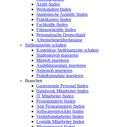
Azubi finden
Werkstudent finden
Studentische Aushilfe finden
Praktikanten finden
Fachkräfte finden
Führungskräfte finden
Personalsuche Deutschland
Arbeitnehmerüberlassung
Stellenanzeige schalten
Kostenlose Stellenanzeige schalten
Studentenjob inserieren
Minijob inserieren
Ausbildungsplatz inserieren
Nebenjob inserieren
Praktikumsplatz inserieren
Branchen
Gastronomie Personal finden
Handwerk Mitarbeiter finden
IT Mitarbeiter finden
Programmierer finden
App Programmierer finden
Softwareentwickler finden
Vertriebsmitarbeiter finden
Logistik Mitarbeiter finden
Pflegepersonal finden