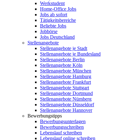
Werkstudent
Home-Office Jobs
Jobs ab sofort
Tätigkeitsbereiche
Beliebte Jobs
Jobbörse
Jobs Deutschland
Stellenangebote
Stellenangebote je Stadt
Stellenangebote je Bundesland
Stellenangebote Berlin
Stellenangebote Köln
Stellenangebote München
Stellenangebote Hamburg
Stellenangebote Frankfurt
Stellenangebote Stuttgart
Stellenangebote Dortmund
Stellenangebote Nürnberg
Stellenangebote Düsseldorf
Stellenangebote Hannover
Bewerbungstipps
Bewerbungsunterlagen
Bewerbungsschreiben
Lebenslauf schreiben
Lebenslauf online schreiben