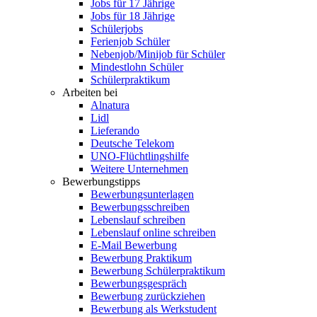
Jobs für 17 Jährige
Jobs für 18 Jährige
Schülerjobs
Ferienjob Schüler
Nebenjob/Minijob für Schüler
Mindestlohn Schüler
Schülerpraktikum
Arbeiten bei
Alnatura
Lidl
Lieferando
Deutsche Telekom
UNO-Flüchtlingshilfe
Weitere Unternehmen
Bewerbungstipps
Bewerbungsunterlagen
Bewerbungsschreiben
Lebenslauf schreiben
Lebenslauf online schreiben
E-Mail Bewerbung
Bewerbung Praktikum
Bewerbung Schülerpraktikum
Bewerbungsgespräch
Bewerbung zurückziehen
Bewerbung als Werkstudent