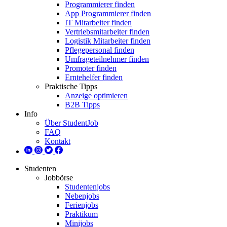
Programmierer finden
App Programmierer finden
IT Mitarbeiter finden
Vertriebsmitarbeiter finden
Logistik Mitarbeiter finden
Pflegepersonal finden
Umfrageteilnehmer finden
Promoter finden
Erntehelfer finden
Praktische Tipps
Anzeige optimieren
B2B Tipps
Info
Über StudentJob
FAQ
Kontakt
Studenten
Jobbörse
Studentenjobs
Nebenjobs
Ferienjobs
Praktikum
Minijobs