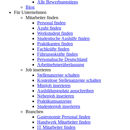
Alle Bewerbungstipps
Blog
Für Unternehmen
Mitarbeiter finden
Personal finden
Azubi finden
Werkstudent finden
Studentische Aushilfe finden
Praktikanten finden
Fachkräfte finden
Führungskräfte finden
Personalsuche Deutschland
Arbeitnehmerüberlassung
Job inserieren
Stellenanzeige schalten
Kostenlose Stellenanzeige schalten
Minijob inserieren
Ausbildungsplatz ausschreiben
Nebenjob inserieren
Praktikumsanzeige
Studentenjob inserieren
Branchen
Gastronomie Personal finden
Handwerk Mitarbeiter finden
IT Mitarbeiter finden