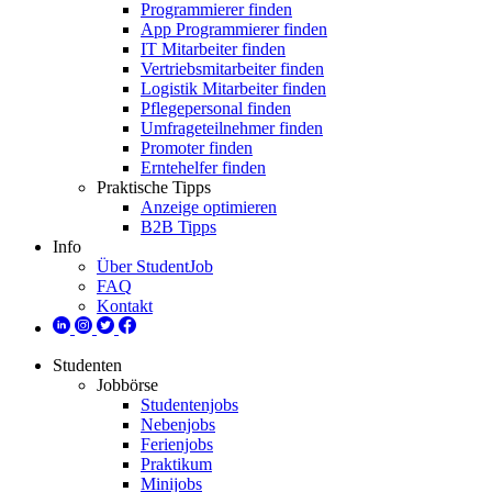
Programmierer finden
App Programmierer finden
IT Mitarbeiter finden
Vertriebsmitarbeiter finden
Logistik Mitarbeiter finden
Pflegepersonal finden
Umfrageteilnehmer finden
Promoter finden
Erntehelfer finden
Praktische Tipps
Anzeige optimieren
B2B Tipps
Info
Über StudentJob
FAQ
Kontakt
Studenten
Jobbörse
Studentenjobs
Nebenjobs
Ferienjobs
Praktikum
Minijobs