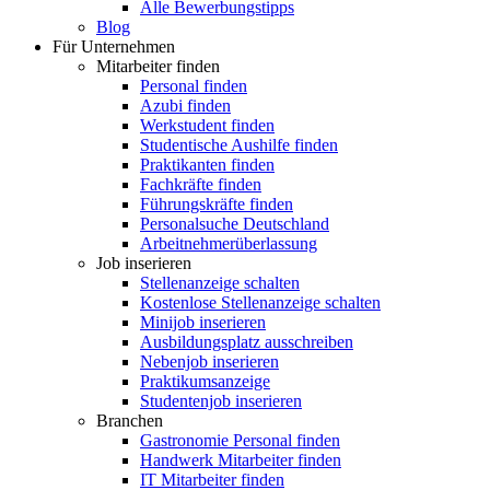
Alle Bewerbungstipps
Blog
Für Unternehmen
Mitarbeiter finden
Personal finden
Azubi finden
Werkstudent finden
Studentische Aushilfe finden
Praktikanten finden
Fachkräfte finden
Führungskräfte finden
Personalsuche Deutschland
Arbeitnehmerüberlassung
Job inserieren
Stellenanzeige schalten
Kostenlose Stellenanzeige schalten
Minijob inserieren
Ausbildungsplatz ausschreiben
Nebenjob inserieren
Praktikumsanzeige
Studentenjob inserieren
Branchen
Gastronomie Personal finden
Handwerk Mitarbeiter finden
IT Mitarbeiter finden