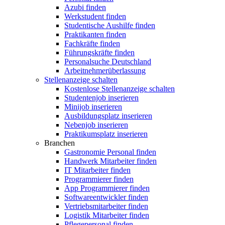
Azubi finden
Werkstudent finden
Studentische Aushilfe finden
Praktikanten finden
Fachkräfte finden
Führungskräfte finden
Personalsuche Deutschland
Arbeitnehmerüberlassung
Stellenanzeige schalten
Kostenlose Stellenanzeige schalten
Studentenjob inserieren
Minijob inserieren
Ausbildungsplatz inserieren
Nebenjob inserieren
Praktikumsplatz inserieren
Branchen
Gastronomie Personal finden
Handwerk Mitarbeiter finden
IT Mitarbeiter finden
Programmierer finden
App Programmierer finden
Softwareentwickler finden
Vertriebsmitarbeiter finden
Logistik Mitarbeiter finden
Pflegepersonal finden