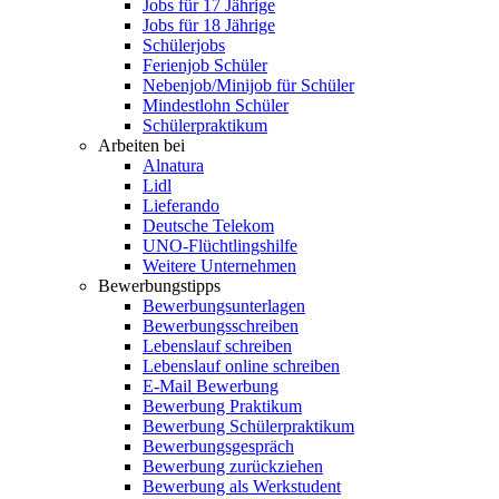
Jobs für 17 Jährige
Jobs für 18 Jährige
Schülerjobs
Ferienjob Schüler
Nebenjob/Minijob für Schüler
Mindestlohn Schüler
Schülerpraktikum
Arbeiten bei
Alnatura
Lidl
Lieferando
Deutsche Telekom
UNO-Flüchtlingshilfe
Weitere Unternehmen
Bewerbungstipps
Bewerbungsunterlagen
Bewerbungsschreiben
Lebenslauf schreiben
Lebenslauf online schreiben
E-Mail Bewerbung
Bewerbung Praktikum
Bewerbung Schülerpraktikum
Bewerbungsgespräch
Bewerbung zurückziehen
Bewerbung als Werkstudent