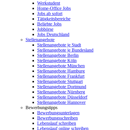
Werkstudent
Home-Office Jobs
Jobs ab sofort
Tätigkeitsbereiche
Beliebte Jobs
Jobbörse
Jobs Deutschland
Stellenangebote
Stellenangebote je Stadt
Stellenangebote je Bundesland
Stellenangebote Berlin
Stellenangebote Köln
Stellenangebote München
Stellenangebote Hamburg
Stellenangebote Frankfurt
Stellenangebote Stuttgart
Stellenangebote Dortmund
Stellenangebote Nürnberg
Stellenangebote Düsseldorf
Stellenangebote Hannover
Bewerbungstipps
Bewerbungsunterlagen
Bewerbungsschreiben
Lebenslauf schreiben
Lebenslauf online schreiben