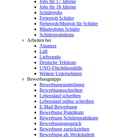
Jobs für 17 Jährige
Jobs für 18 Jährige
Schülerjobs
Ferienjob Schüler
Nebenjob/Minijob für Schüler
Mindestlohn Schüler
Schülerpraktikum
Arbeiten bei
Alnatura
Lidl
Lieferando
Deutsche Telekom
UNO-Flüchtlingshilfe
Weitere Unternehmen
Bewerbungstipps
Bewerbungsunterlagen
Bewerbungsschreiben
Lebenslauf schreiben
Lebenslauf online schreiben
E-Mail Bewerbung
Bewerbung Praktikum
Bewerbung Schülerpraktikum
Bewerbungsgespräch
Bewerbung zurückziehen
Bewerbung als Werkstudent