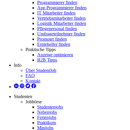
Programmierer finden
App Programmierer finden
IT Mitarbeiter finden
Vertriebsmitarbeiter finden
Logistik Mitarbeiter finden
Pflegepersonal finden
Umfrageteilnehmer finden
Promoter finden
Erntehelfer finden
Praktische Tipps
Anzeige optimieren
B2B Tipps
Info
Über StudentJob
FAQ
Kontakt
Studenten
Jobbörse
Studentenjobs
Nebenjobs
Ferienjobs
Praktikum
Minijobs