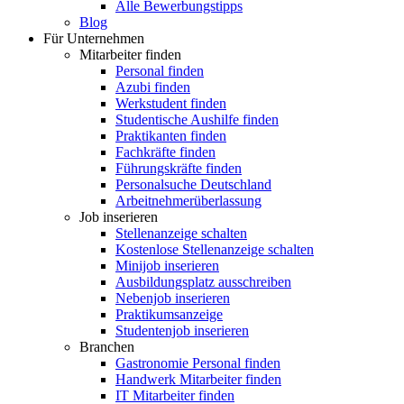
Alle Bewerbungstipps
Blog
Für Unternehmen
Mitarbeiter finden
Personal finden
Azubi finden
Werkstudent finden
Studentische Aushilfe finden
Praktikanten finden
Fachkräfte finden
Führungskräfte finden
Personalsuche Deutschland
Arbeitnehmerüberlassung
Job inserieren
Stellenanzeige schalten
Kostenlose Stellenanzeige schalten
Minijob inserieren
Ausbildungsplatz ausschreiben
Nebenjob inserieren
Praktikumsanzeige
Studentenjob inserieren
Branchen
Gastronomie Personal finden
Handwerk Mitarbeiter finden
IT Mitarbeiter finden