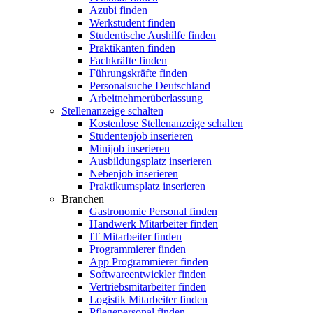
Azubi finden
Werkstudent finden
Studentische Aushilfe finden
Praktikanten finden
Fachkräfte finden
Führungskräfte finden
Personalsuche Deutschland
Arbeitnehmerüberlassung
Stellenanzeige schalten
Kostenlose Stellenanzeige schalten
Studentenjob inserieren
Minijob inserieren
Ausbildungsplatz inserieren
Nebenjob inserieren
Praktikumsplatz inserieren
Branchen
Gastronomie Personal finden
Handwerk Mitarbeiter finden
IT Mitarbeiter finden
Programmierer finden
App Programmierer finden
Softwareentwickler finden
Vertriebsmitarbeiter finden
Logistik Mitarbeiter finden
Pflegepersonal finden