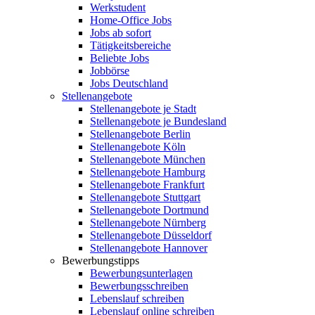
Werkstudent
Home-Office Jobs
Jobs ab sofort
Tätigkeitsbereiche
Beliebte Jobs
Jobbörse
Jobs Deutschland
Stellenangebote
Stellenangebote je Stadt
Stellenangebote je Bundesland
Stellenangebote Berlin
Stellenangebote Köln
Stellenangebote München
Stellenangebote Hamburg
Stellenangebote Frankfurt
Stellenangebote Stuttgart
Stellenangebote Dortmund
Stellenangebote Nürnberg
Stellenangebote Düsseldorf
Stellenangebote Hannover
Bewerbungstipps
Bewerbungsunterlagen
Bewerbungsschreiben
Lebenslauf schreiben
Lebenslauf online schreiben