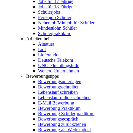
Jobs für 17 Jährige
Jobs für 18 Jährige
Schülerjobs
Ferienjob Schüler
Nebenjob/Minijob für Schüler
Mindestlohn Schüler
Schülerpraktikum
Arbeiten bei
Alnatura
Lidl
Lieferando
Deutsche Telekom
UNO-Flüchtlingshilfe
Weitere Unternehmen
Bewerbungstipps
Bewerbungsunterlagen
Bewerbungsschreiben
Lebenslauf schreiben
Lebenslauf online schreiben
E-Mail Bewerbung
Bewerbung Praktikum
Bewerbung Schülerpraktikum
Bewerbungsgespräch
Bewerbung zurückziehen
Bewerbung als Werkstudent