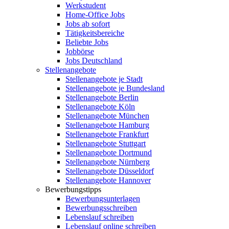
Werkstudent
Home-Office Jobs
Jobs ab sofort
Tätigkeitsbereiche
Beliebte Jobs
Jobbörse
Jobs Deutschland
Stellenangebote
Stellenangebote je Stadt
Stellenangebote je Bundesland
Stellenangebote Berlin
Stellenangebote Köln
Stellenangebote München
Stellenangebote Hamburg
Stellenangebote Frankfurt
Stellenangebote Stuttgart
Stellenangebote Dortmund
Stellenangebote Nürnberg
Stellenangebote Düsseldorf
Stellenangebote Hannover
Bewerbungstipps
Bewerbungsunterlagen
Bewerbungsschreiben
Lebenslauf schreiben
Lebenslauf online schreiben