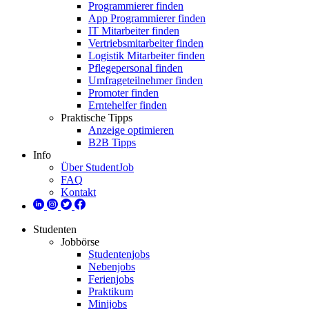
Programmierer finden
App Programmierer finden
IT Mitarbeiter finden
Vertriebsmitarbeiter finden
Logistik Mitarbeiter finden
Pflegepersonal finden
Umfrageteilnehmer finden
Promoter finden
Erntehelfer finden
Praktische Tipps
Anzeige optimieren
B2B Tipps
Info
Über StudentJob
FAQ
Kontakt
Studenten
Jobbörse
Studentenjobs
Nebenjobs
Ferienjobs
Praktikum
Minijobs