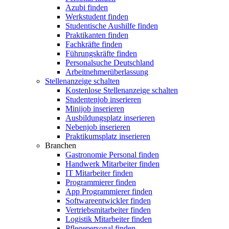
Azubi finden
Werkstudent finden
Studentische Aushilfe finden
Praktikanten finden
Fachkräfte finden
Führungskräfte finden
Personalsuche Deutschland
Arbeitnehmerüberlassung
Stellenanzeige schalten
Kostenlose Stellenanzeige schalten
Studentenjob inserieren
Minijob inserieren
Ausbildungsplatz inserieren
Nebenjob inserieren
Praktikumsplatz inserieren
Branchen
Gastronomie Personal finden
Handwerk Mitarbeiter finden
IT Mitarbeiter finden
Programmierer finden
App Programmierer finden
Softwareentwickler finden
Vertriebsmitarbeiter finden
Logistik Mitarbeiter finden
Pflegepersonal finden