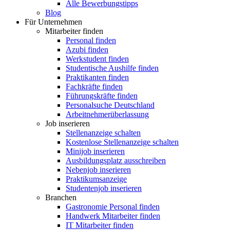
Alle Bewerbungstipps
Blog
Für Unternehmen
Mitarbeiter finden
Personal finden
Azubi finden
Werkstudent finden
Studentische Aushilfe finden
Praktikanten finden
Fachkräfte finden
Führungskräfte finden
Personalsuche Deutschland
Arbeitnehmerüberlassung
Job inserieren
Stellenanzeige schalten
Kostenlose Stellenanzeige schalten
Minijob inserieren
Ausbildungsplatz ausschreiben
Nebenjob inserieren
Praktikumsanzeige
Studentenjob inserieren
Branchen
Gastronomie Personal finden
Handwerk Mitarbeiter finden
IT Mitarbeiter finden