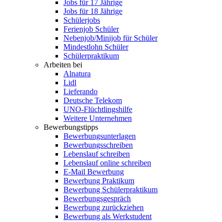
Jobs für 17 Jährige
Jobs für 18 Jährige
Schülerjobs
Ferienjob Schüler
Nebenjob/Minijob für Schüler
Mindestlohn Schüler
Schülerpraktikum
Arbeiten bei
Alnatura
Lidl
Lieferando
Deutsche Telekom
UNO-Flüchtlingshilfe
Weitere Unternehmen
Bewerbungstipps
Bewerbungsunterlagen
Bewerbungsschreiben
Lebenslauf schreiben
Lebenslauf online schreiben
E-Mail Bewerbung
Bewerbung Praktikum
Bewerbung Schülerpraktikum
Bewerbungsgespräch
Bewerbung zurückziehen
Bewerbung als Werkstudent