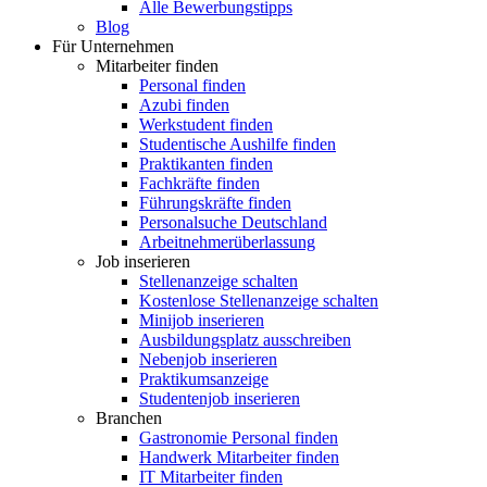
Alle Bewerbungstipps
Blog
Für Unternehmen
Mitarbeiter finden
Personal finden
Azubi finden
Werkstudent finden
Studentische Aushilfe finden
Praktikanten finden
Fachkräfte finden
Führungskräfte finden
Personalsuche Deutschland
Arbeitnehmerüberlassung
Job inserieren
Stellenanzeige schalten
Kostenlose Stellenanzeige schalten
Minijob inserieren
Ausbildungsplatz ausschreiben
Nebenjob inserieren
Praktikumsanzeige
Studentenjob inserieren
Branchen
Gastronomie Personal finden
Handwerk Mitarbeiter finden
IT Mitarbeiter finden