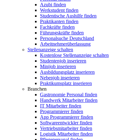
Azubi finden
Werkstudent finden
Studentische Aushilfe finden
Praktikanten finden
Fachkräfte finden
Führungskräfte finden
Personalsuche Deutschland
Arbeitnehmerüberlassung
Stellenanzeige schalten
Kostenlose Stellenanzeige schalten
Studentenjob inserieren
Minijob inserieren
Ausbildungsplatz inserieren
Nebenjob inserieren
Praktikumsplatz inserieren
Branchen
Gastronomie Personal finden
Handwerk Mitarbeiter finden
IT Mitarbeiter finden
Programmierer finden
App Programmierer finden
Softwareentwickler finden
Vertriebsmitarbeiter finden
Logistik Mitarbeiter finden
Pflegepersonal finden