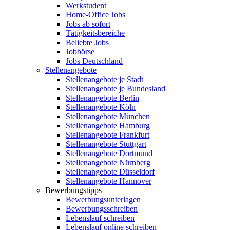
Werkstudent
Home-Office Jobs
Jobs ab sofort
Tätigkeitsbereiche
Beliebte Jobs
Jobbörse
Jobs Deutschland
Stellenangebote
Stellenangebote je Stadt
Stellenangebote je Bundesland
Stellenangebote Berlin
Stellenangebote Köln
Stellenangebote München
Stellenangebote Hamburg
Stellenangebote Frankfurt
Stellenangebote Stuttgart
Stellenangebote Dortmund
Stellenangebote Nürnberg
Stellenangebote Düsseldorf
Stellenangebote Hannover
Bewerbungstipps
Bewerbungsunterlagen
Bewerbungsschreiben
Lebenslauf schreiben
Lebenslauf online schreiben