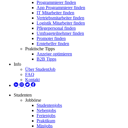
Programmierer finden
App Programmierer finden
IT Mitarbeiter finden
Vertriebsmitarbeiter finden
Logistik Mitarbeiter finden
Pflegepersonal finden
Umfrageteilnehmer finden
Promoter finden
Erntehelfer finden
Praktische Tipps
Anzeige optimieren
B2B Tipps
Info
Über StudentJob
FAQ
Kontakt
Studenten
Jobbörse
Studentenjobs
Nebenjobs
Ferienjobs
Praktikum
Minijobs