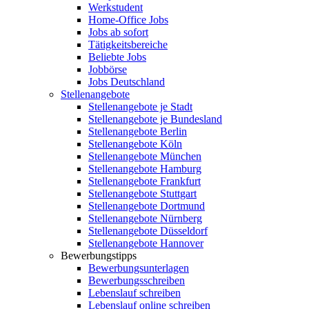
Werkstudent
Home-Office Jobs
Jobs ab sofort
Tätigkeitsbereiche
Beliebte Jobs
Jobbörse
Jobs Deutschland
Stellenangebote
Stellenangebote je Stadt
Stellenangebote je Bundesland
Stellenangebote Berlin
Stellenangebote Köln
Stellenangebote München
Stellenangebote Hamburg
Stellenangebote Frankfurt
Stellenangebote Stuttgart
Stellenangebote Dortmund
Stellenangebote Nürnberg
Stellenangebote Düsseldorf
Stellenangebote Hannover
Bewerbungstipps
Bewerbungsunterlagen
Bewerbungsschreiben
Lebenslauf schreiben
Lebenslauf online schreiben