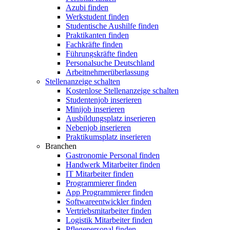
Azubi finden
Werkstudent finden
Studentische Aushilfe finden
Praktikanten finden
Fachkräfte finden
Führungskräfte finden
Personalsuche Deutschland
Arbeitnehmerüberlassung
Stellenanzeige schalten
Kostenlose Stellenanzeige schalten
Studentenjob inserieren
Minijob inserieren
Ausbildungsplatz inserieren
Nebenjob inserieren
Praktikumsplatz inserieren
Branchen
Gastronomie Personal finden
Handwerk Mitarbeiter finden
IT Mitarbeiter finden
Programmierer finden
App Programmierer finden
Softwareentwickler finden
Vertriebsmitarbeiter finden
Logistik Mitarbeiter finden
Pflegepersonal finden