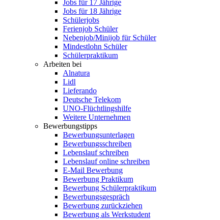
Jobs für 17 Jährige
Jobs für 18 Jährige
Schülerjobs
Ferienjob Schüler
Nebenjob/Minijob für Schüler
Mindestlohn Schüler
Schülerpraktikum
Arbeiten bei
Alnatura
Lidl
Lieferando
Deutsche Telekom
UNO-Flüchtlingshilfe
Weitere Unternehmen
Bewerbungstipps
Bewerbungsunterlagen
Bewerbungsschreiben
Lebenslauf schreiben
Lebenslauf online schreiben
E-Mail Bewerbung
Bewerbung Praktikum
Bewerbung Schülerpraktikum
Bewerbungsgespräch
Bewerbung zurückziehen
Bewerbung als Werkstudent