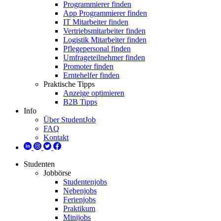
Programmierer finden
App Programmierer finden
IT Mitarbeiter finden
Vertriebsmitarbeiter finden
Logistik Mitarbeiter finden
Pflegepersonal finden
Umfrageteilnehmer finden
Promoter finden
Erntehelfer finden
Praktische Tipps
Anzeige optimieren
B2B Tipps
Info
Über StudentJob
FAQ
Kontakt
Studenten
Jobbörse
Studentenjobs
Nebenjobs
Ferienjobs
Praktikum
Minijobs