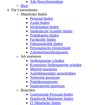
Alle Bewerbungstipps
Blog
Für Unternehmen
Mitarbeiter finden
Personal finden
Azubi finden
Werkstudent finden
Studentische Aushilfe finden
Praktikanten finden
Fachkräfte finden
Führungskräfte finden
Personalsuche Deutschland
Arbeitnehmerüberlassung
Job inserieren
Stellenanzeige schalten
Kostenlose Stellenanzeige schalten
Minijob inserieren
Ausbildungsplatz ausschreiben
Nebenjob inserieren
Praktikumsanzeige
Studentenjob inserieren
Branchen
Gastronomie Personal finden
Handwerk Mitarbeiter finden
IT Mitarbeiter finden