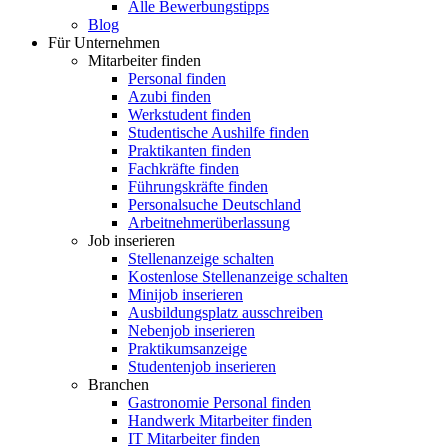
Alle Bewerbungstipps
Blog
Für Unternehmen
Mitarbeiter finden
Personal finden
Azubi finden
Werkstudent finden
Studentische Aushilfe finden
Praktikanten finden
Fachkräfte finden
Führungskräfte finden
Personalsuche Deutschland
Arbeitnehmerüberlassung
Job inserieren
Stellenanzeige schalten
Kostenlose Stellenanzeige schalten
Minijob inserieren
Ausbildungsplatz ausschreiben
Nebenjob inserieren
Praktikumsanzeige
Studentenjob inserieren
Branchen
Gastronomie Personal finden
Handwerk Mitarbeiter finden
IT Mitarbeiter finden