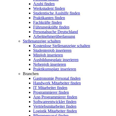
Azubi finden
Werkstudent finden
Studentische Aushilfe finden
Praktikanten finden
Fachkräfte finden
Führungskräfte finden
Personalsuche Deutschland
Arbeitnehmerüberlassung
Stellenanzeige schalten
Kostenlose Stellenanzeige schalten
Studentenjob inserieren
Minijob inserieren
Ausbildungsplatz inserieren
Nebenjob inserieren
Praktikumsplatz inserieren
Branchen
Gastronomie Personal finden
Handwerk Mitarbeiter finden
IT Mitarbeiter finden
Programmierer finden
App Programmierer finden
Softwareentwickler finden
Vertriebsmitarbeiter finden
Logistik Mitarbeiter finden
Pflegepersonal finden