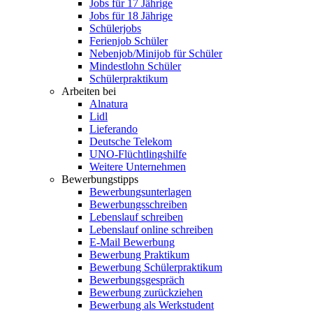
Jobs für 17 Jährige
Jobs für 18 Jährige
Schülerjobs
Ferienjob Schüler
Nebenjob/Minijob für Schüler
Mindestlohn Schüler
Schülerpraktikum
Arbeiten bei
Alnatura
Lidl
Lieferando
Deutsche Telekom
UNO-Flüchtlingshilfe
Weitere Unternehmen
Bewerbungstipps
Bewerbungsunterlagen
Bewerbungsschreiben
Lebenslauf schreiben
Lebenslauf online schreiben
E-Mail Bewerbung
Bewerbung Praktikum
Bewerbung Schülerpraktikum
Bewerbungsgespräch
Bewerbung zurückziehen
Bewerbung als Werkstudent