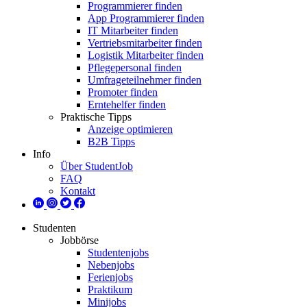
Programmierer finden
App Programmierer finden
IT Mitarbeiter finden
Vertriebsmitarbeiter finden
Logistik Mitarbeiter finden
Pflegepersonal finden
Umfrageteilnehmer finden
Promoter finden
Erntehelfer finden
Praktische Tipps
Anzeige optimieren
B2B Tipps
Info
Über StudentJob
FAQ
Kontakt
Studenten
Jobbörse
Studentenjobs
Nebenjobs
Ferienjobs
Praktikum
Minijobs