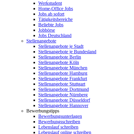
Werkstudent
Home-Office Jobs
Jobs ab sofort
Tätigkeitsbereiche
Beliebte Jobs
Jobbörse
Jobs Deutschland
Stellenangebote
Stellenangebote je Stadt
Stellenangebote je Bundesland
Stellenangebote Berlin
Stellenangebote Köln
Stellenangebote München
Stellenangebote Hamburg
Stellenangebote Frankfurt
Stellenangebote Stuttgart
Stellenangebote Dortmund
Stellenangebote Nürnberg
Stellenangebote Düsseldorf
Stellenangebote Hannover
Bewerbungstipps
Bewerbungsunterlagen
Bewerbungsschreiben
Lebenslauf schreiben
Lebenslauf online schreiben