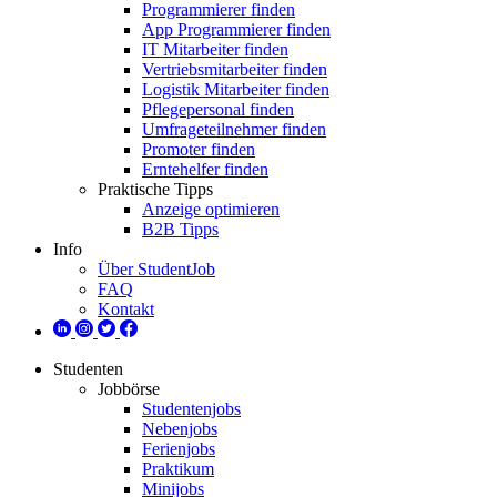
Programmierer finden
App Programmierer finden
IT Mitarbeiter finden
Vertriebsmitarbeiter finden
Logistik Mitarbeiter finden
Pflegepersonal finden
Umfrageteilnehmer finden
Promoter finden
Erntehelfer finden
Praktische Tipps
Anzeige optimieren
B2B Tipps
Info
Über StudentJob
FAQ
Kontakt
Studenten
Jobbörse
Studentenjobs
Nebenjobs
Ferienjobs
Praktikum
Minijobs