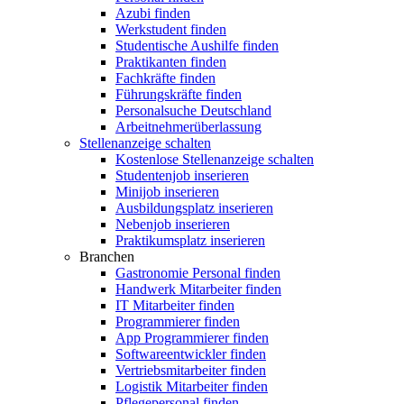
Azubi finden
Werkstudent finden
Studentische Aushilfe finden
Praktikanten finden
Fachkräfte finden
Führungskräfte finden
Personalsuche Deutschland
Arbeitnehmerüberlassung
Stellenanzeige schalten
Kostenlose Stellenanzeige schalten
Studentenjob inserieren
Minijob inserieren
Ausbildungsplatz inserieren
Nebenjob inserieren
Praktikumsplatz inserieren
Branchen
Gastronomie Personal finden
Handwerk Mitarbeiter finden
IT Mitarbeiter finden
Programmierer finden
App Programmierer finden
Softwareentwickler finden
Vertriebsmitarbeiter finden
Logistik Mitarbeiter finden
Pflegepersonal finden