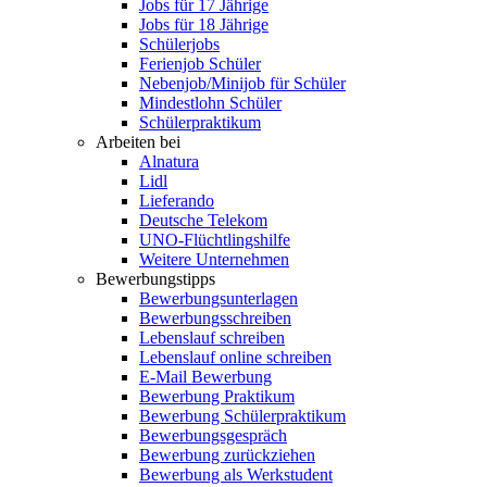
Jobs für 17 Jährige
Jobs für 18 Jährige
Schülerjobs
Ferienjob Schüler
Nebenjob/Minijob für Schüler
Mindestlohn Schüler
Schülerpraktikum
Arbeiten bei
Alnatura
Lidl
Lieferando
Deutsche Telekom
UNO-Flüchtlingshilfe
Weitere Unternehmen
Bewerbungstipps
Bewerbungsunterlagen
Bewerbungsschreiben
Lebenslauf schreiben
Lebenslauf online schreiben
E-Mail Bewerbung
Bewerbung Praktikum
Bewerbung Schülerpraktikum
Bewerbungsgespräch
Bewerbung zurückziehen
Bewerbung als Werkstudent