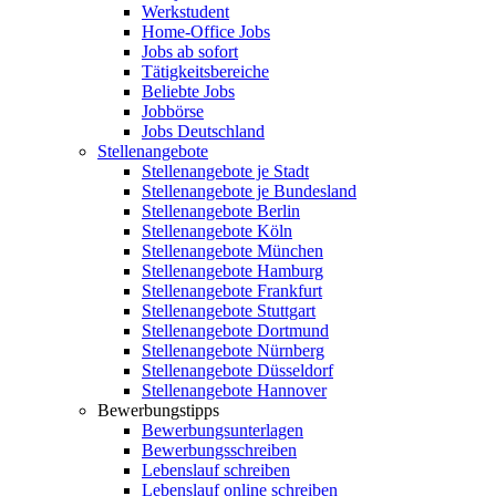
Werkstudent
Home-Office Jobs
Jobs ab sofort
Tätigkeitsbereiche
Beliebte Jobs
Jobbörse
Jobs Deutschland
Stellenangebote
Stellenangebote je Stadt
Stellenangebote je Bundesland
Stellenangebote Berlin
Stellenangebote Köln
Stellenangebote München
Stellenangebote Hamburg
Stellenangebote Frankfurt
Stellenangebote Stuttgart
Stellenangebote Dortmund
Stellenangebote Nürnberg
Stellenangebote Düsseldorf
Stellenangebote Hannover
Bewerbungstipps
Bewerbungsunterlagen
Bewerbungsschreiben
Lebenslauf schreiben
Lebenslauf online schreiben