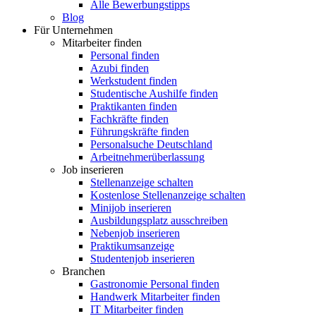
Alle Bewerbungstipps
Blog
Für Unternehmen
Mitarbeiter finden
Personal finden
Azubi finden
Werkstudent finden
Studentische Aushilfe finden
Praktikanten finden
Fachkräfte finden
Führungskräfte finden
Personalsuche Deutschland
Arbeitnehmerüberlassung
Job inserieren
Stellenanzeige schalten
Kostenlose Stellenanzeige schalten
Minijob inserieren
Ausbildungsplatz ausschreiben
Nebenjob inserieren
Praktikumsanzeige
Studentenjob inserieren
Branchen
Gastronomie Personal finden
Handwerk Mitarbeiter finden
IT Mitarbeiter finden