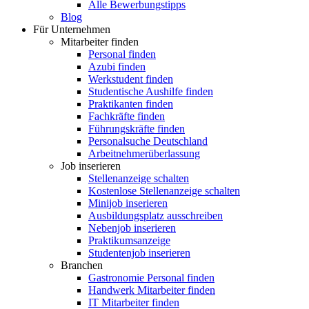
Alle Bewerbungstipps
Blog
Für Unternehmen
Mitarbeiter finden
Personal finden
Azubi finden
Werkstudent finden
Studentische Aushilfe finden
Praktikanten finden
Fachkräfte finden
Führungskräfte finden
Personalsuche Deutschland
Arbeitnehmerüberlassung
Job inserieren
Stellenanzeige schalten
Kostenlose Stellenanzeige schalten
Minijob inserieren
Ausbildungsplatz ausschreiben
Nebenjob inserieren
Praktikumsanzeige
Studentenjob inserieren
Branchen
Gastronomie Personal finden
Handwerk Mitarbeiter finden
IT Mitarbeiter finden