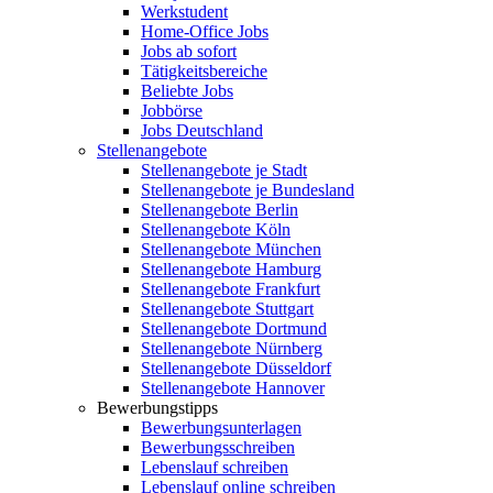
Werkstudent
Home-Office Jobs
Jobs ab sofort
Tätigkeitsbereiche
Beliebte Jobs
Jobbörse
Jobs Deutschland
Stellenangebote
Stellenangebote je Stadt
Stellenangebote je Bundesland
Stellenangebote Berlin
Stellenangebote Köln
Stellenangebote München
Stellenangebote Hamburg
Stellenangebote Frankfurt
Stellenangebote Stuttgart
Stellenangebote Dortmund
Stellenangebote Nürnberg
Stellenangebote Düsseldorf
Stellenangebote Hannover
Bewerbungstipps
Bewerbungsunterlagen
Bewerbungsschreiben
Lebenslauf schreiben
Lebenslauf online schreiben