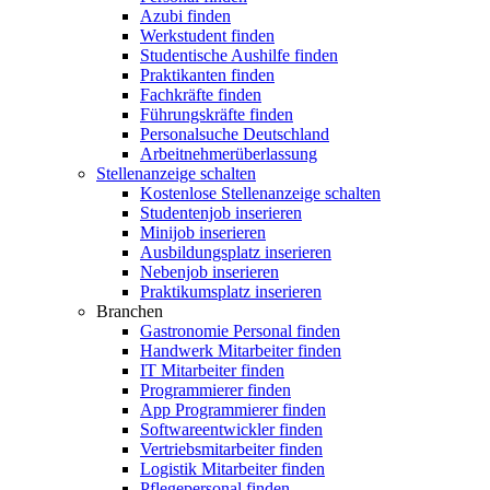
Azubi finden
Werkstudent finden
Studentische Aushilfe finden
Praktikanten finden
Fachkräfte finden
Führungskräfte finden
Personalsuche Deutschland
Arbeitnehmerüberlassung
Stellenanzeige schalten
Kostenlose Stellenanzeige schalten
Studentenjob inserieren
Minijob inserieren
Ausbildungsplatz inserieren
Nebenjob inserieren
Praktikumsplatz inserieren
Branchen
Gastronomie Personal finden
Handwerk Mitarbeiter finden
IT Mitarbeiter finden
Programmierer finden
App Programmierer finden
Softwareentwickler finden
Vertriebsmitarbeiter finden
Logistik Mitarbeiter finden
Pflegepersonal finden