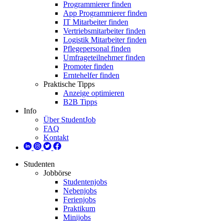
Programmierer finden
App Programmierer finden
IT Mitarbeiter finden
Vertriebsmitarbeiter finden
Logistik Mitarbeiter finden
Pflegepersonal finden
Umfrageteilnehmer finden
Promoter finden
Erntehelfer finden
Praktische Tipps
Anzeige optimieren
B2B Tipps
Info
Über StudentJob
FAQ
Kontakt
Studenten
Jobbörse
Studentenjobs
Nebenjobs
Ferienjobs
Praktikum
Minijobs