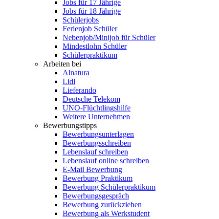
Jobs für 17 Jährige
Jobs für 18 Jährige
Schülerjobs
Ferienjob Schüler
Nebenjob/Minijob für Schüler
Mindestlohn Schüler
Schülerpraktikum
Arbeiten bei
Alnatura
Lidl
Lieferando
Deutsche Telekom
UNO-Flüchtlingshilfe
Weitere Unternehmen
Bewerbungstipps
Bewerbungsunterlagen
Bewerbungsschreiben
Lebenslauf schreiben
Lebenslauf online schreiben
E-Mail Bewerbung
Bewerbung Praktikum
Bewerbung Schülerpraktikum
Bewerbungsgespräch
Bewerbung zurückziehen
Bewerbung als Werkstudent