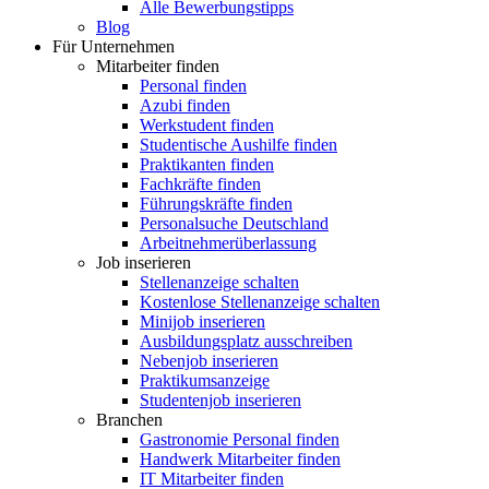
Alle Bewerbungstipps
Blog
Für Unternehmen
Mitarbeiter finden
Personal finden
Azubi finden
Werkstudent finden
Studentische Aushilfe finden
Praktikanten finden
Fachkräfte finden
Führungskräfte finden
Personalsuche Deutschland
Arbeitnehmerüberlassung
Job inserieren
Stellenanzeige schalten
Kostenlose Stellenanzeige schalten
Minijob inserieren
Ausbildungsplatz ausschreiben
Nebenjob inserieren
Praktikumsanzeige
Studentenjob inserieren
Branchen
Gastronomie Personal finden
Handwerk Mitarbeiter finden
IT Mitarbeiter finden