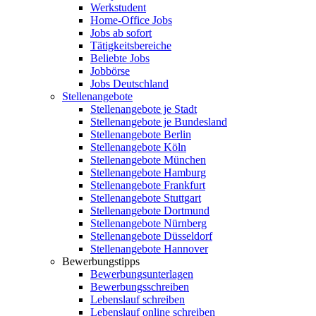
Werkstudent
Home-Office Jobs
Jobs ab sofort
Tätigkeitsbereiche
Beliebte Jobs
Jobbörse
Jobs Deutschland
Stellenangebote
Stellenangebote je Stadt
Stellenangebote je Bundesland
Stellenangebote Berlin
Stellenangebote Köln
Stellenangebote München
Stellenangebote Hamburg
Stellenangebote Frankfurt
Stellenangebote Stuttgart
Stellenangebote Dortmund
Stellenangebote Nürnberg
Stellenangebote Düsseldorf
Stellenangebote Hannover
Bewerbungstipps
Bewerbungsunterlagen
Bewerbungsschreiben
Lebenslauf schreiben
Lebenslauf online schreiben