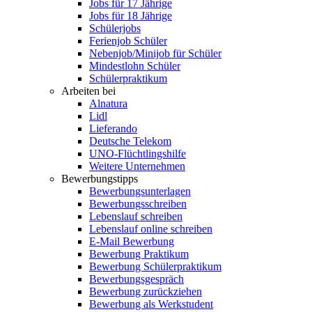
Jobs für 17 Jährige
Jobs für 18 Jährige
Schülerjobs
Ferienjob Schüler
Nebenjob/Minijob für Schüler
Mindestlohn Schüler
Schülerpraktikum
Arbeiten bei
Alnatura
Lidl
Lieferando
Deutsche Telekom
UNO-Flüchtlingshilfe
Weitere Unternehmen
Bewerbungstipps
Bewerbungsunterlagen
Bewerbungsschreiben
Lebenslauf schreiben
Lebenslauf online schreiben
E-Mail Bewerbung
Bewerbung Praktikum
Bewerbung Schülerpraktikum
Bewerbungsgespräch
Bewerbung zurückziehen
Bewerbung als Werkstudent