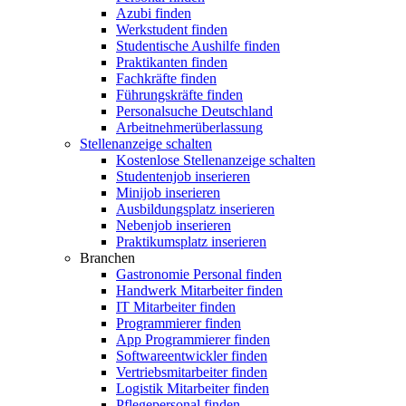
Azubi finden
Werkstudent finden
Studentische Aushilfe finden
Praktikanten finden
Fachkräfte finden
Führungskräfte finden
Personalsuche Deutschland
Arbeitnehmerüberlassung
Stellenanzeige schalten
Kostenlose Stellenanzeige schalten
Studentenjob inserieren
Minijob inserieren
Ausbildungsplatz inserieren
Nebenjob inserieren
Praktikumsplatz inserieren
Branchen
Gastronomie Personal finden
Handwerk Mitarbeiter finden
IT Mitarbeiter finden
Programmierer finden
App Programmierer finden
Softwareentwickler finden
Vertriebsmitarbeiter finden
Logistik Mitarbeiter finden
Pflegepersonal finden