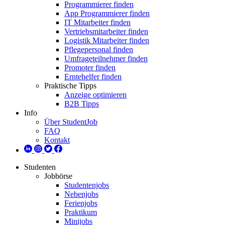
Programmierer finden
App Programmierer finden
IT Mitarbeiter finden
Vertriebsmitarbeiter finden
Logistik Mitarbeiter finden
Pflegepersonal finden
Umfrageteilnehmer finden
Promoter finden
Erntehelfer finden
Praktische Tipps
Anzeige optimieren
B2B Tipps
Info
Über StudentJob
FAQ
Kontakt
Studenten
Jobbörse
Studentenjobs
Nebenjobs
Ferienjobs
Praktikum
Minijobs