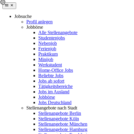
Jobsuche
Profil anlegen
Jobbörse
Alle Stellenangebote
Studentenjobs
Nebenjob
Ferienjob
Praktikum
Minijob
Werkstudent
Home-Office Jobs
Beliebte Jobs
Jobs ab sofort
Tätigkeitsbereiche
Jobs im Ausland
Jobbörse
Jobs Deutschland
Stellenangebote nach Stadt
Stellenangebote Berlin
Stellenangebote Köln
Stellenangebote München
Stellenangebote Hamburg