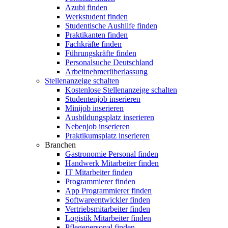
Azubi finden
Werkstudent finden
Studentische Aushilfe finden
Praktikanten finden
Fachkräfte finden
Führungskräfte finden
Personalsuche Deutschland
Arbeitnehmerüberlassung
Stellenanzeige schalten
Kostenlose Stellenanzeige schalten
Studentenjob inserieren
Minijob inserieren
Ausbildungsplatz inserieren
Nebenjob inserieren
Praktikumsplatz inserieren
Branchen
Gastronomie Personal finden
Handwerk Mitarbeiter finden
IT Mitarbeiter finden
Programmierer finden
App Programmierer finden
Softwareentwickler finden
Vertriebsmitarbeiter finden
Logistik Mitarbeiter finden
Pflegepersonal finden