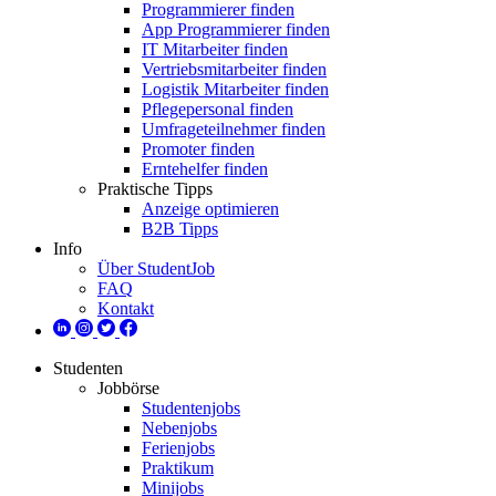
Programmierer finden
App Programmierer finden
IT Mitarbeiter finden
Vertriebsmitarbeiter finden
Logistik Mitarbeiter finden
Pflegepersonal finden
Umfrageteilnehmer finden
Promoter finden
Erntehelfer finden
Praktische Tipps
Anzeige optimieren
B2B Tipps
Info
Über StudentJob
FAQ
Kontakt
Studenten
Jobbörse
Studentenjobs
Nebenjobs
Ferienjobs
Praktikum
Minijobs