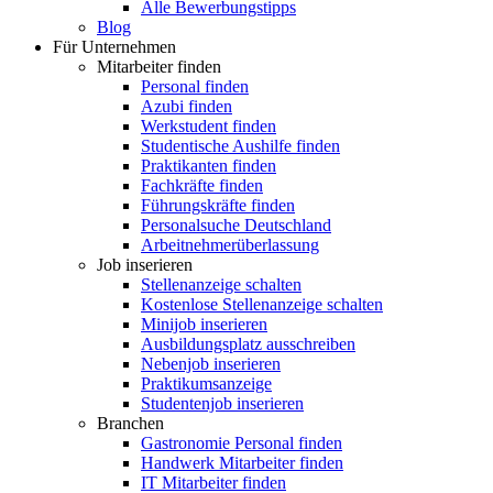
Alle Bewerbungstipps
Blog
Für Unternehmen
Mitarbeiter finden
Personal finden
Azubi finden
Werkstudent finden
Studentische Aushilfe finden
Praktikanten finden
Fachkräfte finden
Führungskräfte finden
Personalsuche Deutschland
Arbeitnehmerüberlassung
Job inserieren
Stellenanzeige schalten
Kostenlose Stellenanzeige schalten
Minijob inserieren
Ausbildungsplatz ausschreiben
Nebenjob inserieren
Praktikumsanzeige
Studentenjob inserieren
Branchen
Gastronomie Personal finden
Handwerk Mitarbeiter finden
IT Mitarbeiter finden