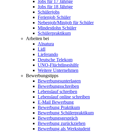
Jobs für 17 Jährige
Jobs für 18 Jährige
Schülerjobs
Ferienjob Schüler
Nebenjob/Minijob für Schüler
Mindestlohn Schüler
Schülerpraktikum
Arbeiten bei
Alnatura
Lidl
Lieferando
Deutsche Telekom
UNO-Flüchtlingshilfe
Weitere Unternehmen
Bewerbungstipps
Bewerbungsunterlagen
Bewerbungsschreiben
Lebenslauf schreiben
Lebenslauf online schreiben
E-Mail Bewerbung
Bewerbung Praktikum
Bewerbung Schülerpraktikum
Bewerbungsgespräch
Bewerbung zurückziehen
Bewerbung als Werkstudent