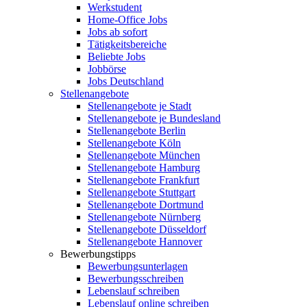
Werkstudent
Home-Office Jobs
Jobs ab sofort
Tätigkeitsbereiche
Beliebte Jobs
Jobbörse
Jobs Deutschland
Stellenangebote
Stellenangebote je Stadt
Stellenangebote je Bundesland
Stellenangebote Berlin
Stellenangebote Köln
Stellenangebote München
Stellenangebote Hamburg
Stellenangebote Frankfurt
Stellenangebote Stuttgart
Stellenangebote Dortmund
Stellenangebote Nürnberg
Stellenangebote Düsseldorf
Stellenangebote Hannover
Bewerbungstipps
Bewerbungsunterlagen
Bewerbungsschreiben
Lebenslauf schreiben
Lebenslauf online schreiben