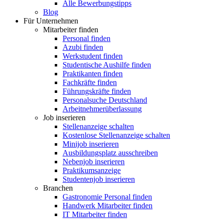
Alle Bewerbungstipps
Blog
Für Unternehmen
Mitarbeiter finden
Personal finden
Azubi finden
Werkstudent finden
Studentische Aushilfe finden
Praktikanten finden
Fachkräfte finden
Führungskräfte finden
Personalsuche Deutschland
Arbeitnehmerüberlassung
Job inserieren
Stellenanzeige schalten
Kostenlose Stellenanzeige schalten
Minijob inserieren
Ausbildungsplatz ausschreiben
Nebenjob inserieren
Praktikumsanzeige
Studentenjob inserieren
Branchen
Gastronomie Personal finden
Handwerk Mitarbeiter finden
IT Mitarbeiter finden