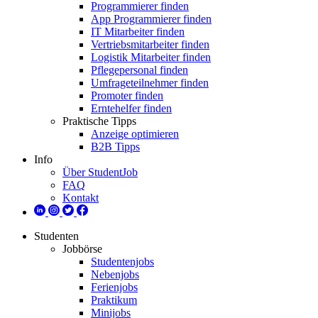
Programmierer finden
App Programmierer finden
IT Mitarbeiter finden
Vertriebsmitarbeiter finden
Logistik Mitarbeiter finden
Pflegepersonal finden
Umfrageteilnehmer finden
Promoter finden
Erntehelfer finden
Praktische Tipps
Anzeige optimieren
B2B Tipps
Info
Über StudentJob
FAQ
Kontakt
Studenten
Jobbörse
Studentenjobs
Nebenjobs
Ferienjobs
Praktikum
Minijobs