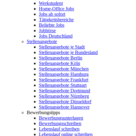
Werkstudent
Home-Office Jobs
Jobs ab sofort
Tätigkeitsbereiche
Beliebte Jobs
Jobbörse
Jobs Deutschland
Stellenangebote
Stellenangebote je Stadt
Stellenangebote je Bundesland
Stellenangebote Berlin
Stellenangebote Köln
Stellenangebote München
Stellenangebote Hamburg
Stellenangebote Frankfurt
Stellenangebote Stuttgart
Stellenangebote Dortmund
Stellenangebote Nürnberg
Stellenangebote Düsseldorf
Stellenangebote Hannover
Bewerbungstipps
Bewerbungsunterlagen
Bewerbungsschreiben
Lebenslauf schreiben
Lebenslauf online schreiben