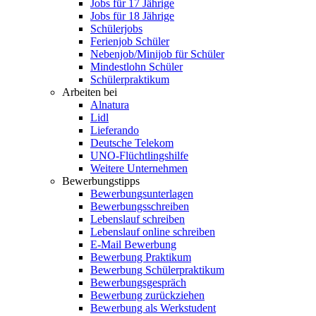
Jobs für 17 Jährige
Jobs für 18 Jährige
Schülerjobs
Ferienjob Schüler
Nebenjob/Minijob für Schüler
Mindestlohn Schüler
Schülerpraktikum
Arbeiten bei
Alnatura
Lidl
Lieferando
Deutsche Telekom
UNO-Flüchtlingshilfe
Weitere Unternehmen
Bewerbungstipps
Bewerbungsunterlagen
Bewerbungsschreiben
Lebenslauf schreiben
Lebenslauf online schreiben
E-Mail Bewerbung
Bewerbung Praktikum
Bewerbung Schülerpraktikum
Bewerbungsgespräch
Bewerbung zurückziehen
Bewerbung als Werkstudent