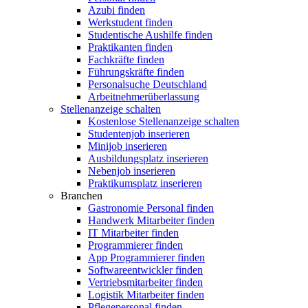
Azubi finden
Werkstudent finden
Studentische Aushilfe finden
Praktikanten finden
Fachkräfte finden
Führungskräfte finden
Personalsuche Deutschland
Arbeitnehmerüberlassung
Stellenanzeige schalten
Kostenlose Stellenanzeige schalten
Studentenjob inserieren
Minijob inserieren
Ausbildungsplatz inserieren
Nebenjob inserieren
Praktikumsplatz inserieren
Branchen
Gastronomie Personal finden
Handwerk Mitarbeiter finden
IT Mitarbeiter finden
Programmierer finden
App Programmierer finden
Softwareentwickler finden
Vertriebsmitarbeiter finden
Logistik Mitarbeiter finden
Pflegepersonal finden