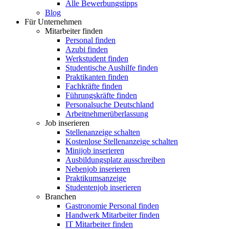
Alle Bewerbungstipps
Blog
Für Unternehmen
Mitarbeiter finden
Personal finden
Azubi finden
Werkstudent finden
Studentische Aushilfe finden
Praktikanten finden
Fachkräfte finden
Führungskräfte finden
Personalsuche Deutschland
Arbeitnehmerüberlassung
Job inserieren
Stellenanzeige schalten
Kostenlose Stellenanzeige schalten
Minijob inserieren
Ausbildungsplatz ausschreiben
Nebenjob inserieren
Praktikumsanzeige
Studentenjob inserieren
Branchen
Gastronomie Personal finden
Handwerk Mitarbeiter finden
IT Mitarbeiter finden