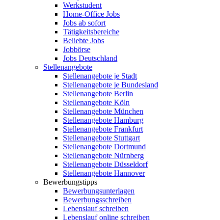
Werkstudent
Home-Office Jobs
Jobs ab sofort
Tätigkeitsbereiche
Beliebte Jobs
Jobbörse
Jobs Deutschland
Stellenangebote
Stellenangebote je Stadt
Stellenangebote je Bundesland
Stellenangebote Berlin
Stellenangebote Köln
Stellenangebote München
Stellenangebote Hamburg
Stellenangebote Frankfurt
Stellenangebote Stuttgart
Stellenangebote Dortmund
Stellenangebote Nürnberg
Stellenangebote Düsseldorf
Stellenangebote Hannover
Bewerbungstipps
Bewerbungsunterlagen
Bewerbungsschreiben
Lebenslauf schreiben
Lebenslauf online schreiben