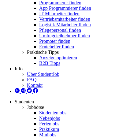
Programmierer finden
App Programmierer finden
IT Mitarbeiter finden
Vertriebsmitarbeiter finden
Logistik Mitarbeiter finden
Pflegepersonal finden
Umfrageteilnehmer finden
Promoter finden
Erntehelfer finden
Praktische Tipps
Anzeige optimieren
B2B Tipps
Info
Über StudentJob
FAQ
Kontakt
Studenten
Jobbörse
Studentenjobs
Nebenjobs
Ferienjobs
Praktikum
Minijobs