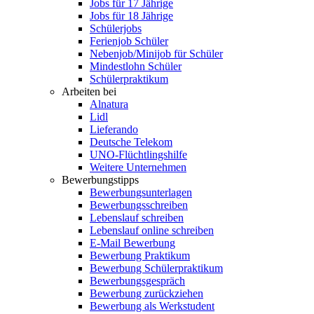
Jobs für 17 Jährige
Jobs für 18 Jährige
Schülerjobs
Ferienjob Schüler
Nebenjob/Minijob für Schüler
Mindestlohn Schüler
Schülerpraktikum
Arbeiten bei
Alnatura
Lidl
Lieferando
Deutsche Telekom
UNO-Flüchtlingshilfe
Weitere Unternehmen
Bewerbungstipps
Bewerbungsunterlagen
Bewerbungsschreiben
Lebenslauf schreiben
Lebenslauf online schreiben
E-Mail Bewerbung
Bewerbung Praktikum
Bewerbung Schülerpraktikum
Bewerbungsgespräch
Bewerbung zurückziehen
Bewerbung als Werkstudent