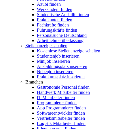
Azubi finden
Werkstudent finden
Studentische Aushilfe finden
Praktikanten finden
Fachkräfte finden
Führungskräfte finden
Personalsuche Deutschland
Arbeitnehmerüberlassung
Stellenanzeige schalten
Kostenlose Stellenanzeige schalten
Studentenjob inserieren
Minijob inserieren
Ausbildungsplatz inserieren
Nebenjob inserieren
Praktikumsplatz inserieren
Branchen
Gastronomie Personal finden
Handwerk Mitarbeiter finden
IT Mitarbeiter finden
Programmierer finden
App Programmierer finden
Softwareentwickler finden
Vertriebsmitarbeiter finden
Logistik Mitarbeiter finden
Pflegepersonal finden