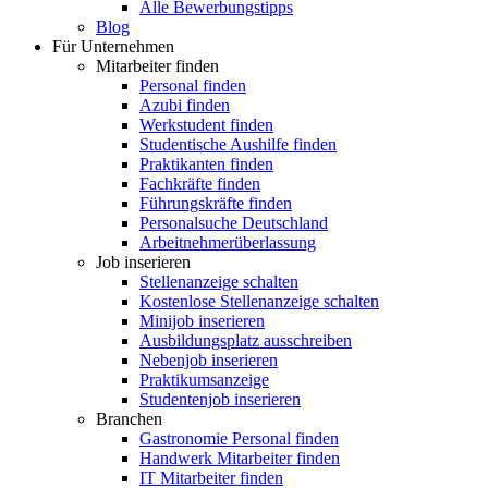
Alle Bewerbungstipps
Blog
Für Unternehmen
Mitarbeiter finden
Personal finden
Azubi finden
Werkstudent finden
Studentische Aushilfe finden
Praktikanten finden
Fachkräfte finden
Führungskräfte finden
Personalsuche Deutschland
Arbeitnehmerüberlassung
Job inserieren
Stellenanzeige schalten
Kostenlose Stellenanzeige schalten
Minijob inserieren
Ausbildungsplatz ausschreiben
Nebenjob inserieren
Praktikumsanzeige
Studentenjob inserieren
Branchen
Gastronomie Personal finden
Handwerk Mitarbeiter finden
IT Mitarbeiter finden