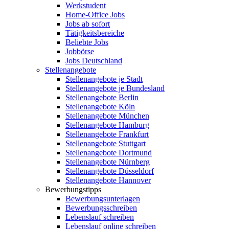
Werkstudent
Home-Office Jobs
Jobs ab sofort
Tätigkeitsbereiche
Beliebte Jobs
Jobbörse
Jobs Deutschland
Stellenangebote
Stellenangebote je Stadt
Stellenangebote je Bundesland
Stellenangebote Berlin
Stellenangebote Köln
Stellenangebote München
Stellenangebote Hamburg
Stellenangebote Frankfurt
Stellenangebote Stuttgart
Stellenangebote Dortmund
Stellenangebote Nürnberg
Stellenangebote Düsseldorf
Stellenangebote Hannover
Bewerbungstipps
Bewerbungsunterlagen
Bewerbungsschreiben
Lebenslauf schreiben
Lebenslauf online schreiben