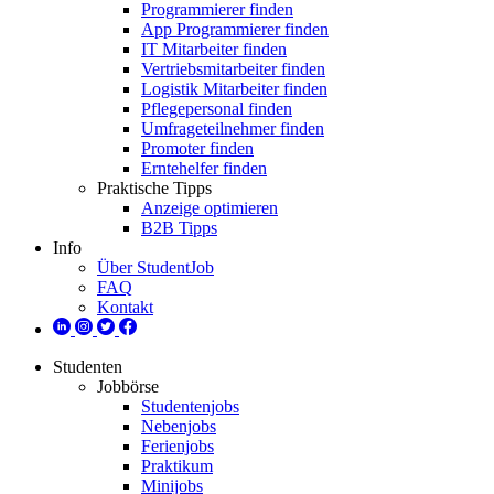
Programmierer finden
App Programmierer finden
IT Mitarbeiter finden
Vertriebsmitarbeiter finden
Logistik Mitarbeiter finden
Pflegepersonal finden
Umfrageteilnehmer finden
Promoter finden
Erntehelfer finden
Praktische Tipps
Anzeige optimieren
B2B Tipps
Info
Über StudentJob
FAQ
Kontakt
Studenten
Jobbörse
Studentenjobs
Nebenjobs
Ferienjobs
Praktikum
Minijobs