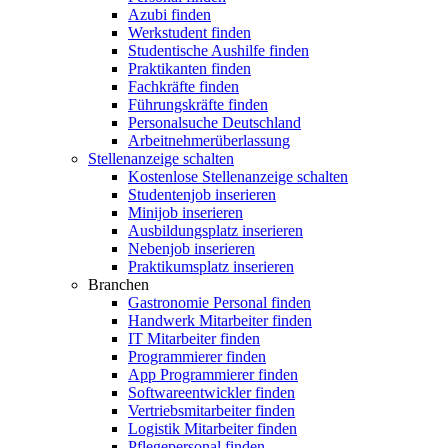
Azubi finden
Werkstudent finden
Studentische Aushilfe finden
Praktikanten finden
Fachkräfte finden
Führungskräfte finden
Personalsuche Deutschland
Arbeitnehmerüberlassung
Stellenanzeige schalten
Kostenlose Stellenanzeige schalten
Studentenjob inserieren
Minijob inserieren
Ausbildungsplatz inserieren
Nebenjob inserieren
Praktikumsplatz inserieren
Branchen
Gastronomie Personal finden
Handwerk Mitarbeiter finden
IT Mitarbeiter finden
Programmierer finden
App Programmierer finden
Softwareentwickler finden
Vertriebsmitarbeiter finden
Logistik Mitarbeiter finden
Pflegepersonal finden