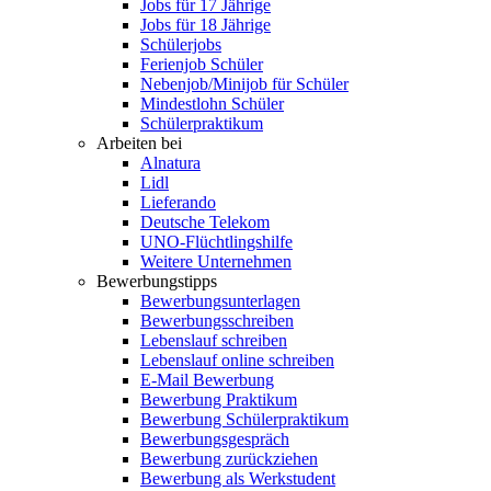
Jobs für 17 Jährige
Jobs für 18 Jährige
Schülerjobs
Ferienjob Schüler
Nebenjob/Minijob für Schüler
Mindestlohn Schüler
Schülerpraktikum
Arbeiten bei
Alnatura
Lidl
Lieferando
Deutsche Telekom
UNO-Flüchtlingshilfe
Weitere Unternehmen
Bewerbungstipps
Bewerbungsunterlagen
Bewerbungsschreiben
Lebenslauf schreiben
Lebenslauf online schreiben
E-Mail Bewerbung
Bewerbung Praktikum
Bewerbung Schülerpraktikum
Bewerbungsgespräch
Bewerbung zurückziehen
Bewerbung als Werkstudent