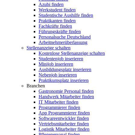
Azubi finden
Werkstudent finden
Studentische Aushilfe finden
Praktikanten finden
Fachkräfte finden
Führungskräfte finden
Personalsuche Deutschland
Arbeitnehmerüberlassung
Stellenanzeige schalten
Kostenlose Stellenanzeige schalten
Studentenjob inserieren
Minijob inserieren
Ausbildungsplatz inserieren
Nebenjob inserieren
Praktikumsplatz inserieren
Branchen
Gastronomie Personal finden
Handwerk Mitarbeiter finden
IT Mitarbeiter finden
Programmierer finden
App Programmierer finden
Softwareentwickler finden
Vertriebsmitarbeiter finden
Logistik Mitarbeiter finden
Pflegepersonal finden