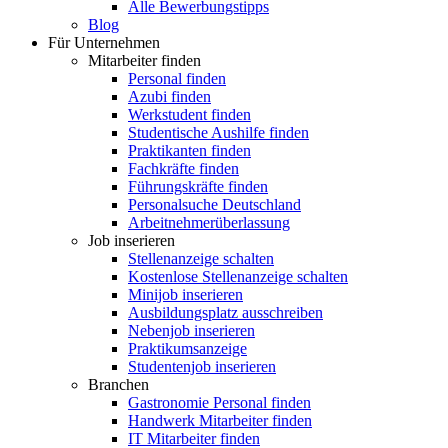
Alle Bewerbungstipps
Blog
Für Unternehmen
Mitarbeiter finden
Personal finden
Azubi finden
Werkstudent finden
Studentische Aushilfe finden
Praktikanten finden
Fachkräfte finden
Führungskräfte finden
Personalsuche Deutschland
Arbeitnehmerüberlassung
Job inserieren
Stellenanzeige schalten
Kostenlose Stellenanzeige schalten
Minijob inserieren
Ausbildungsplatz ausschreiben
Nebenjob inserieren
Praktikumsanzeige
Studentenjob inserieren
Branchen
Gastronomie Personal finden
Handwerk Mitarbeiter finden
IT Mitarbeiter finden