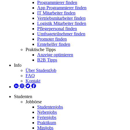
Programmierer finden
App Programmierer finden
IT Mitarbeiter finden
Vertriebsmitarbeiter finden
Logistik Mitarbeiter finden
Pflegepersonal finden
Umfrageteilnehmer finden
Promoter finden
Erntehelfer finden
Praktische Tipps
Anzeige optimieren
B2B Tipps
Info
Über StudentJob
FAQ
Kontakt
Studenten
Jobbörse
Studentenjobs
Nebenjobs
Ferienjobs
Praktikum
Minijobs