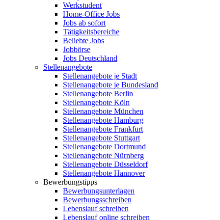
Werkstudent
Home-Office Jobs
Jobs ab sofort
Tätigkeitsbereiche
Beliebte Jobs
Jobbörse
Jobs Deutschland
Stellenangebote
Stellenangebote je Stadt
Stellenangebote je Bundesland
Stellenangebote Berlin
Stellenangebote Köln
Stellenangebote München
Stellenangebote Hamburg
Stellenangebote Frankfurt
Stellenangebote Stuttgart
Stellenangebote Dortmund
Stellenangebote Nürnberg
Stellenangebote Düsseldorf
Stellenangebote Hannover
Bewerbungstipps
Bewerbungsunterlagen
Bewerbungsschreiben
Lebenslauf schreiben
Lebenslauf online schreiben