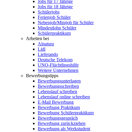
Jobs für 17 Jährige
Jobs für 18 Jährige
Schülerjobs
Ferienjob Schüler
Nebenjob/Minijob für Schüler
Mindestlohn Schüler
Schülerpraktikum
Arbeiten bei
Alnatura
Lidl
Lieferando
Deutsche Telekom
UNO-Flüchtlingshilfe
Weitere Unternehmen
Bewerbungstipps
Bewerbungsunterlagen
Bewerbungsschreiben
Lebenslauf schreiben
Lebenslauf online schreiben
E-Mail Bewerbung
Bewerbung Praktikum
Bewerbung Schülerpraktikum
Bewerbungsgespräch
Bewerbung zurückziehen
Bewerbung als Werkstudent