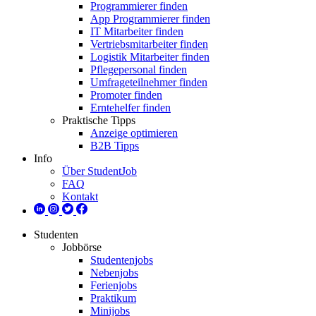
Programmierer finden
App Programmierer finden
IT Mitarbeiter finden
Vertriebsmitarbeiter finden
Logistik Mitarbeiter finden
Pflegepersonal finden
Umfrageteilnehmer finden
Promoter finden
Erntehelfer finden
Praktische Tipps
Anzeige optimieren
B2B Tipps
Info
Über StudentJob
FAQ
Kontakt
Studenten
Jobbörse
Studentenjobs
Nebenjobs
Ferienjobs
Praktikum
Minijobs