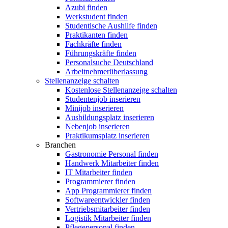
Azubi finden
Werkstudent finden
Studentische Aushilfe finden
Praktikanten finden
Fachkräfte finden
Führungskräfte finden
Personalsuche Deutschland
Arbeitnehmerüberlassung
Stellenanzeige schalten
Kostenlose Stellenanzeige schalten
Studentenjob inserieren
Minijob inserieren
Ausbildungsplatz inserieren
Nebenjob inserieren
Praktikumsplatz inserieren
Branchen
Gastronomie Personal finden
Handwerk Mitarbeiter finden
IT Mitarbeiter finden
Programmierer finden
App Programmierer finden
Softwareentwickler finden
Vertriebsmitarbeiter finden
Logistik Mitarbeiter finden
Pflegepersonal finden