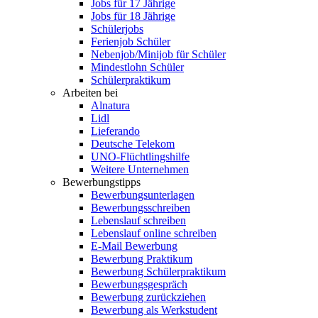
Jobs für 17 Jährige
Jobs für 18 Jährige
Schülerjobs
Ferienjob Schüler
Nebenjob/Minijob für Schüler
Mindestlohn Schüler
Schülerpraktikum
Arbeiten bei
Alnatura
Lidl
Lieferando
Deutsche Telekom
UNO-Flüchtlingshilfe
Weitere Unternehmen
Bewerbungstipps
Bewerbungsunterlagen
Bewerbungsschreiben
Lebenslauf schreiben
Lebenslauf online schreiben
E-Mail Bewerbung
Bewerbung Praktikum
Bewerbung Schülerpraktikum
Bewerbungsgespräch
Bewerbung zurückziehen
Bewerbung als Werkstudent