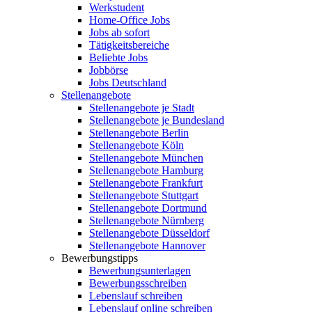
Werkstudent
Home-Office Jobs
Jobs ab sofort
Tätigkeitsbereiche
Beliebte Jobs
Jobbörse
Jobs Deutschland
Stellenangebote
Stellenangebote je Stadt
Stellenangebote je Bundesland
Stellenangebote Berlin
Stellenangebote Köln
Stellenangebote München
Stellenangebote Hamburg
Stellenangebote Frankfurt
Stellenangebote Stuttgart
Stellenangebote Dortmund
Stellenangebote Nürnberg
Stellenangebote Düsseldorf
Stellenangebote Hannover
Bewerbungstipps
Bewerbungsunterlagen
Bewerbungsschreiben
Lebenslauf schreiben
Lebenslauf online schreiben