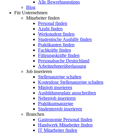
Alle Bewerbungstipps
Blog
Für Unternehmen
Mitarbeiter finden
Personal finden
Azubi finden
Werkstudent finden
Studentische Aushilfe finden
Praktikanten finden
Fachkräfte finden
Führungskräfte finden
Personalsuche Deutschland
Arbeitnehmerüberlassung
Job inserieren
Stellenanzeige schalten
Kostenlose Stellenanzeige schalten
Minijob inserieren
Ausbildungsplatz ausschreiben
Nebenjob inserieren
Praktikumsanzeige
Studentenjob inserieren
Branchen
Gastronomie Personal finden
Handwerk Mitarbeiter finden
IT Mitarbeiter finden