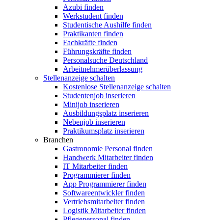
Azubi finden
Werkstudent finden
Studentische Aushilfe finden
Praktikanten finden
Fachkräfte finden
Führungskräfte finden
Personalsuche Deutschland
Arbeitnehmerüberlassung
Stellenanzeige schalten
Kostenlose Stellenanzeige schalten
Studentenjob inserieren
Minijob inserieren
Ausbildungsplatz inserieren
Nebenjob inserieren
Praktikumsplatz inserieren
Branchen
Gastronomie Personal finden
Handwerk Mitarbeiter finden
IT Mitarbeiter finden
Programmierer finden
App Programmierer finden
Softwareentwickler finden
Vertriebsmitarbeiter finden
Logistik Mitarbeiter finden
Pflegepersonal finden