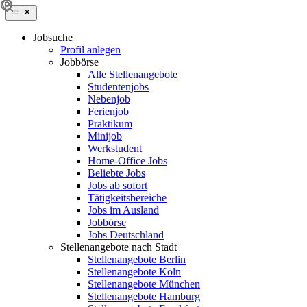
Jobsuche
Profil anlegen
Jobbörse
Alle Stellenangebote
Studentenjobs
Nebenjob
Ferienjob
Praktikum
Minijob
Werkstudent
Home-Office Jobs
Beliebte Jobs
Jobs ab sofort
Tätigkeitsbereiche
Jobs im Ausland
Jobbörse
Jobs Deutschland
Stellenangebote nach Stadt
Stellenangebote Berlin
Stellenangebote Köln
Stellenangebote München
Stellenangebote Hamburg