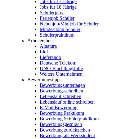
Jobs für 17 Jährige
Jobs für 18 Jährige
Schülerjobs
Ferienjob Schüler
Nebenjob/Minijob für Schüler
Mindestlohn Schüler
Schülerpraktikum
Arbeiten bei
Alnatura
Lidl
Lieferando
Deutsche Telekom
UNO-Flüchtlingshilfe
Weitere Unternehmen
Bewerbungstipps
Bewerbungsunterlagen
Bewerbungsschreiben
Lebenslauf schreiben
Lebenslauf online schreiben
E-Mail Bewerbung
Bewerbung Praktikum
Bewerbung Schülerpraktikum
Bewerbungsgespräch
Bewerbung zurückziehen
Bewerbung als Werkstudent