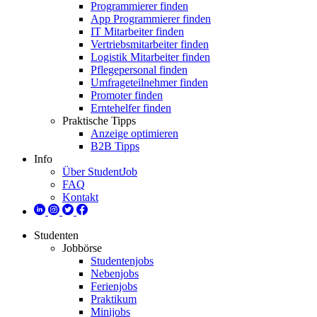
Programmierer finden
App Programmierer finden
IT Mitarbeiter finden
Vertriebsmitarbeiter finden
Logistik Mitarbeiter finden
Pflegepersonal finden
Umfrageteilnehmer finden
Promoter finden
Erntehelfer finden
Praktische Tipps
Anzeige optimieren
B2B Tipps
Info
Über StudentJob
FAQ
Kontakt
Studenten
Jobbörse
Studentenjobs
Nebenjobs
Ferienjobs
Praktikum
Minijobs