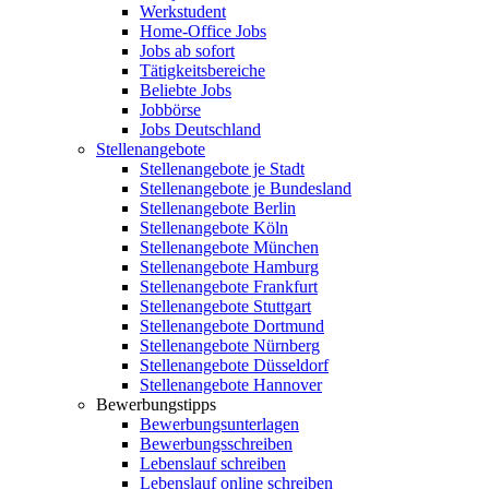
Werkstudent
Home-Office Jobs
Jobs ab sofort
Tätigkeitsbereiche
Beliebte Jobs
Jobbörse
Jobs Deutschland
Stellenangebote
Stellenangebote je Stadt
Stellenangebote je Bundesland
Stellenangebote Berlin
Stellenangebote Köln
Stellenangebote München
Stellenangebote Hamburg
Stellenangebote Frankfurt
Stellenangebote Stuttgart
Stellenangebote Dortmund
Stellenangebote Nürnberg
Stellenangebote Düsseldorf
Stellenangebote Hannover
Bewerbungstipps
Bewerbungsunterlagen
Bewerbungsschreiben
Lebenslauf schreiben
Lebenslauf online schreiben