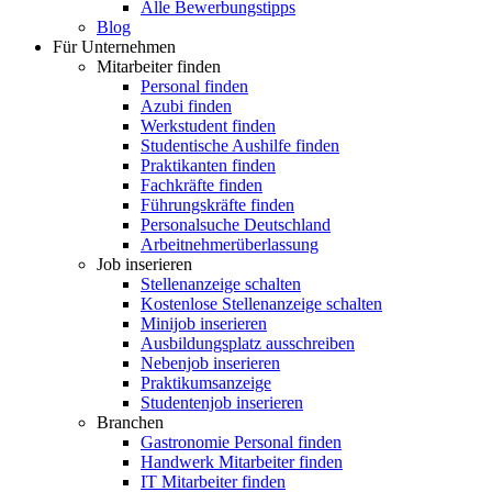
Alle Bewerbungstipps
Blog
Für Unternehmen
Mitarbeiter finden
Personal finden
Azubi finden
Werkstudent finden
Studentische Aushilfe finden
Praktikanten finden
Fachkräfte finden
Führungskräfte finden
Personalsuche Deutschland
Arbeitnehmerüberlassung
Job inserieren
Stellenanzeige schalten
Kostenlose Stellenanzeige schalten
Minijob inserieren
Ausbildungsplatz ausschreiben
Nebenjob inserieren
Praktikumsanzeige
Studentenjob inserieren
Branchen
Gastronomie Personal finden
Handwerk Mitarbeiter finden
IT Mitarbeiter finden