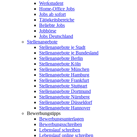
Werkstudent
Home-Office Jobs
Jobs ab sofort
Tätigkeitsbereiche
Beliebte Jobs
Jobbörse
Jobs Deutschland
Stellenangebote
Stellenangebote je Stadt
Stellenangebote je Bundesland
Stellenangebote Berlin
Stellenangebote Köln
Stellenangebote München
Stellenangebote Hamburg
Stellenangebote Frankfurt
Stellenangebote Stuttgart
Stellenangebote Dortmund
Stellenangebote Nürnberg
Stellenangebote Düsseldorf
Stellenangebote Hannover
Bewerbungstipps
Bewerbungsunterlagen
Bewerbungsschreiben
Lebenslauf schreiben
Lebenslauf online schreiben