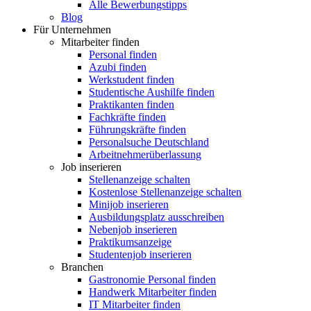
Alle Bewerbungstipps
Blog
Für Unternehmen
Mitarbeiter finden
Personal finden
Azubi finden
Werkstudent finden
Studentische Aushilfe finden
Praktikanten finden
Fachkräfte finden
Führungskräfte finden
Personalsuche Deutschland
Arbeitnehmerüberlassung
Job inserieren
Stellenanzeige schalten
Kostenlose Stellenanzeige schalten
Minijob inserieren
Ausbildungsplatz ausschreiben
Nebenjob inserieren
Praktikumsanzeige
Studentenjob inserieren
Branchen
Gastronomie Personal finden
Handwerk Mitarbeiter finden
IT Mitarbeiter finden