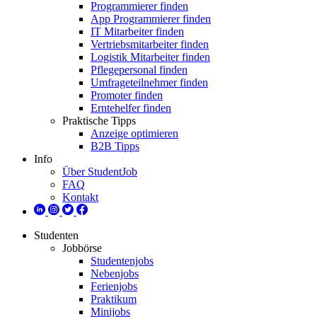
Programmierer finden
App Programmierer finden
IT Mitarbeiter finden
Vertriebsmitarbeiter finden
Logistik Mitarbeiter finden
Pflegepersonal finden
Umfrageteilnehmer finden
Promoter finden
Erntehelfer finden
Praktische Tipps
Anzeige optimieren
B2B Tipps
Info
Über StudentJob
FAQ
Kontakt
Studenten
Jobbörse
Studentenjobs
Nebenjobs
Ferienjobs
Praktikum
Minijobs