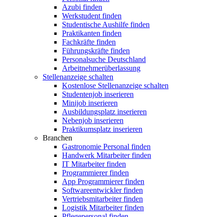
Azubi finden
Werkstudent finden
Studentische Aushilfe finden
Praktikanten finden
Fachkräfte finden
Führungskräfte finden
Personalsuche Deutschland
Arbeitnehmerüberlassung
Stellenanzeige schalten
Kostenlose Stellenanzeige schalten
Studentenjob inserieren
Minijob inserieren
Ausbildungsplatz inserieren
Nebenjob inserieren
Praktikumsplatz inserieren
Branchen
Gastronomie Personal finden
Handwerk Mitarbeiter finden
IT Mitarbeiter finden
Programmierer finden
App Programmierer finden
Softwareentwickler finden
Vertriebsmitarbeiter finden
Logistik Mitarbeiter finden
Pflegepersonal finden