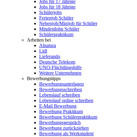
Jobs für 17 Jährige
Jobs für 18 Jährige
Schülerjobs
Ferienjob Schüler
Nebenjob/Minijob für Schüler
Mindestlohn Schüler
Schülerpraktikum
Arbeiten bei
Alnatura
Lidl
Lieferando
Deutsche Telekom
UNO-Flüchtlingshilfe
Weitere Unternehmen
Bewerbungstipps
Bewerbungsunterlagen
Bewerbungsschreiben
Lebenslauf schreiben
Lebenslauf online schreiben
E-Mail Bewerbung
Bewerbung Praktikum
Bewerbung Schülerpraktikum
Bewerbungsgespräch
Bewerbung zurückziehen
Bewerbung als Werkstudent