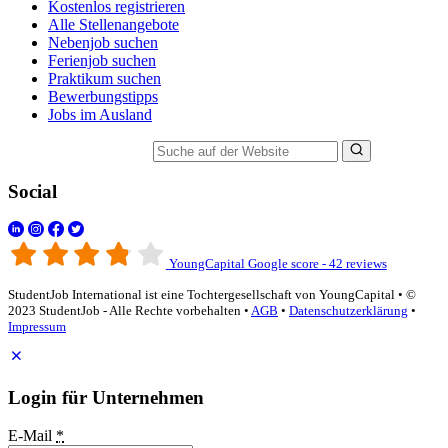
Kostenlos registrieren
Alle Stellenangebote
Nebenjob suchen
Ferienjob suchen
Praktikum suchen
Bewerbungstipps
Jobs im Ausland
Suche auf der Website
Social
YoungCapital Google score - 42 reviews
StudentJob International ist eine Tochtergesellschaft von YoungCapital • ©
2023 StudentJob - Alle Rechte vorbehalten •
AGB
•
Datenschutzerklärung
•
Impressum
Login für Unternehmen
E-Mail
*