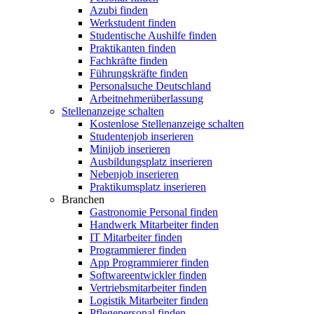
Azubi finden
Werkstudent finden
Studentische Aushilfe finden
Praktikanten finden
Fachkräfte finden
Führungskräfte finden
Personalsuche Deutschland
Arbeitnehmerüberlassung
Stellenanzeige schalten
Kostenlose Stellenanzeige schalten
Studentenjob inserieren
Minijob inserieren
Ausbildungsplatz inserieren
Nebenjob inserieren
Praktikumsplatz inserieren
Branchen
Gastronomie Personal finden
Handwerk Mitarbeiter finden
IT Mitarbeiter finden
Programmierer finden
App Programmierer finden
Softwareentwickler finden
Vertriebsmitarbeiter finden
Logistik Mitarbeiter finden
Pflegepersonal finden