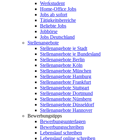
Werkstudent
Home-Office Jobs
Jobs ab sofort
Tätigkeitsbereiche
Beliebte Jobs
Jobbörse
Jobs Deutschland
Stellenangebote
Stellenangebote je Stadt
Stellenangebote je Bundesland
Stellenangebote Berlin
Stellenangebote Köln
Stellenangebote München
Stellenangebote Hamburg
Stellenangebote Frankfurt
Stellenangebote Stuttgart
Stellenangebote Dortmund
Stellenangebote Nürnberg
Stellenangebote Düsseldorf
Stellenangebote Hannover
Bewerbungstipps
Bewerbungsunterlagen
Bewerbungsschreiben
Lebenslauf schreiben
Lebenslauf online schreiben