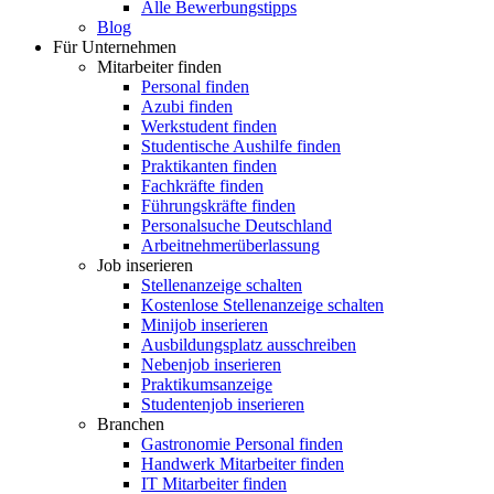
Alle Bewerbungstipps
Blog
Für Unternehmen
Mitarbeiter finden
Personal finden
Azubi finden
Werkstudent finden
Studentische Aushilfe finden
Praktikanten finden
Fachkräfte finden
Führungskräfte finden
Personalsuche Deutschland
Arbeitnehmerüberlassung
Job inserieren
Stellenanzeige schalten
Kostenlose Stellenanzeige schalten
Minijob inserieren
Ausbildungsplatz ausschreiben
Nebenjob inserieren
Praktikumsanzeige
Studentenjob inserieren
Branchen
Gastronomie Personal finden
Handwerk Mitarbeiter finden
IT Mitarbeiter finden