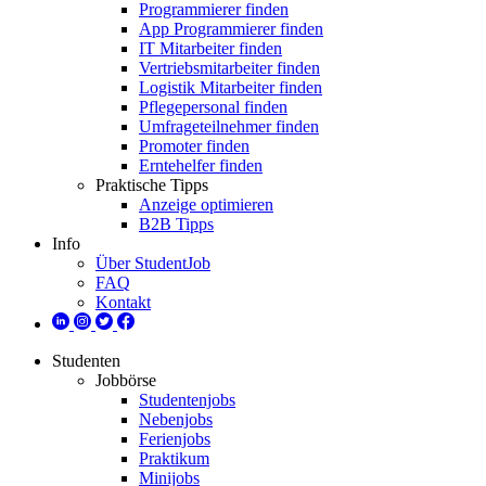
Programmierer finden
App Programmierer finden
IT Mitarbeiter finden
Vertriebsmitarbeiter finden
Logistik Mitarbeiter finden
Pflegepersonal finden
Umfrageteilnehmer finden
Promoter finden
Erntehelfer finden
Praktische Tipps
Anzeige optimieren
B2B Tipps
Info
Über StudentJob
FAQ
Kontakt
Studenten
Jobbörse
Studentenjobs
Nebenjobs
Ferienjobs
Praktikum
Minijobs