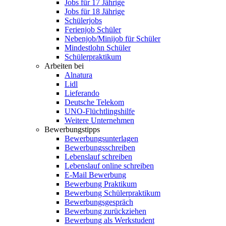
Jobs für 17 Jährige
Jobs für 18 Jährige
Schülerjobs
Ferienjob Schüler
Nebenjob/Minijob für Schüler
Mindestlohn Schüler
Schülerpraktikum
Arbeiten bei
Alnatura
Lidl
Lieferando
Deutsche Telekom
UNO-Flüchtlingshilfe
Weitere Unternehmen
Bewerbungstipps
Bewerbungsunterlagen
Bewerbungsschreiben
Lebenslauf schreiben
Lebenslauf online schreiben
E-Mail Bewerbung
Bewerbung Praktikum
Bewerbung Schülerpraktikum
Bewerbungsgespräch
Bewerbung zurückziehen
Bewerbung als Werkstudent