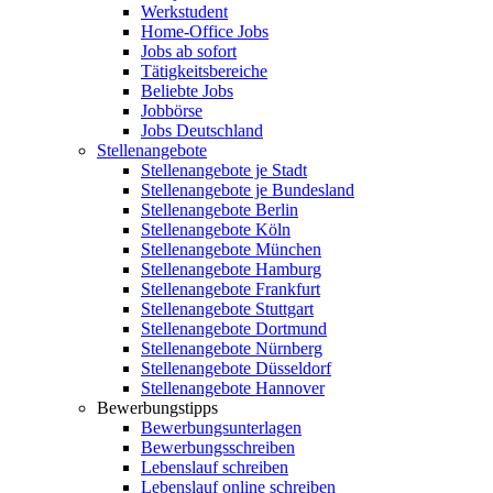
Werkstudent
Home-Office Jobs
Jobs ab sofort
Tätigkeitsbereiche
Beliebte Jobs
Jobbörse
Jobs Deutschland
Stellenangebote
Stellenangebote je Stadt
Stellenangebote je Bundesland
Stellenangebote Berlin
Stellenangebote Köln
Stellenangebote München
Stellenangebote Hamburg
Stellenangebote Frankfurt
Stellenangebote Stuttgart
Stellenangebote Dortmund
Stellenangebote Nürnberg
Stellenangebote Düsseldorf
Stellenangebote Hannover
Bewerbungstipps
Bewerbungsunterlagen
Bewerbungsschreiben
Lebenslauf schreiben
Lebenslauf online schreiben