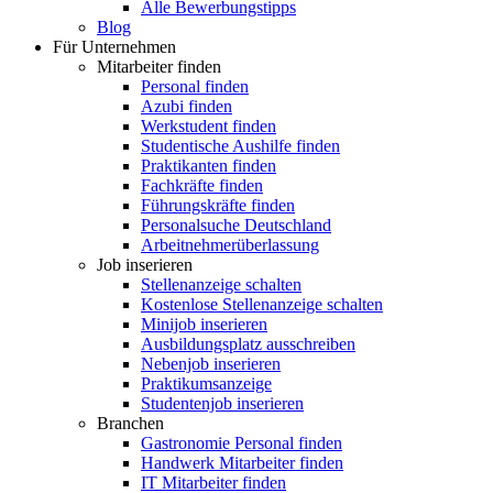
Alle Bewerbungstipps
Blog
Für Unternehmen
Mitarbeiter finden
Personal finden
Azubi finden
Werkstudent finden
Studentische Aushilfe finden
Praktikanten finden
Fachkräfte finden
Führungskräfte finden
Personalsuche Deutschland
Arbeitnehmerüberlassung
Job inserieren
Stellenanzeige schalten
Kostenlose Stellenanzeige schalten
Minijob inserieren
Ausbildungsplatz ausschreiben
Nebenjob inserieren
Praktikumsanzeige
Studentenjob inserieren
Branchen
Gastronomie Personal finden
Handwerk Mitarbeiter finden
IT Mitarbeiter finden