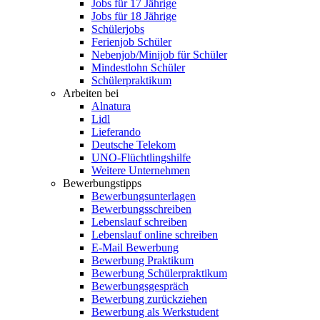
Jobs für 17 Jährige
Jobs für 18 Jährige
Schülerjobs
Ferienjob Schüler
Nebenjob/Minijob für Schüler
Mindestlohn Schüler
Schülerpraktikum
Arbeiten bei
Alnatura
Lidl
Lieferando
Deutsche Telekom
UNO-Flüchtlingshilfe
Weitere Unternehmen
Bewerbungstipps
Bewerbungsunterlagen
Bewerbungsschreiben
Lebenslauf schreiben
Lebenslauf online schreiben
E-Mail Bewerbung
Bewerbung Praktikum
Bewerbung Schülerpraktikum
Bewerbungsgespräch
Bewerbung zurückziehen
Bewerbung als Werkstudent