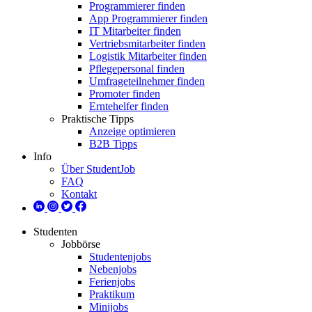
Programmierer finden
App Programmierer finden
IT Mitarbeiter finden
Vertriebsmitarbeiter finden
Logistik Mitarbeiter finden
Pflegepersonal finden
Umfrageteilnehmer finden
Promoter finden
Erntehelfer finden
Praktische Tipps
Anzeige optimieren
B2B Tipps
Info
Über StudentJob
FAQ
Kontakt
Studenten
Jobbörse
Studentenjobs
Nebenjobs
Ferienjobs
Praktikum
Minijobs