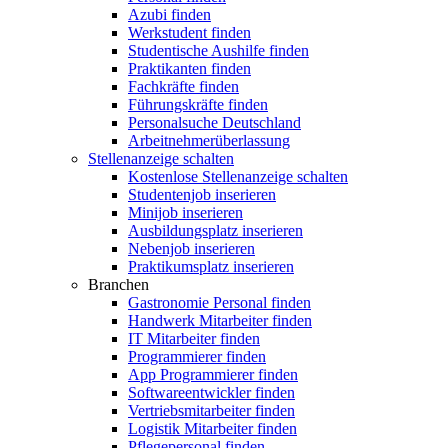
Azubi finden
Werkstudent finden
Studentische Aushilfe finden
Praktikanten finden
Fachkräfte finden
Führungskräfte finden
Personalsuche Deutschland
Arbeitnehmerüberlassung
Stellenanzeige schalten
Kostenlose Stellenanzeige schalten
Studentenjob inserieren
Minijob inserieren
Ausbildungsplatz inserieren
Nebenjob inserieren
Praktikumsplatz inserieren
Branchen
Gastronomie Personal finden
Handwerk Mitarbeiter finden
IT Mitarbeiter finden
Programmierer finden
App Programmierer finden
Softwareentwickler finden
Vertriebsmitarbeiter finden
Logistik Mitarbeiter finden
Pflegepersonal finden