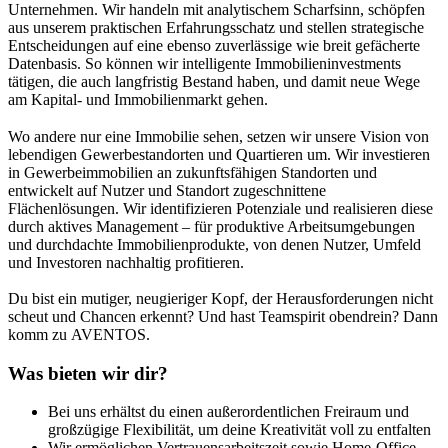
Unternehmen. Wir handeln mit analytischem Scharfsinn, schöpfen
aus unserem praktischen Erfahrungsschatz und stellen strategische
Entscheidungen auf eine ebenso zuverlässige wie breit gefächerte
Datenbasis. So können wir intelligente Immobilieninvestments
tätigen, die auch langfristig Bestand haben, und damit neue Wege
am Kapital- und Immobilienmarkt gehen.
Wo andere nur eine Immobilie sehen, setzen wir unsere Vision von
lebendigen Gewerbestandorten und Quartieren um. Wir investieren
in Gewerbeimmobilien an zukunftsfähigen Standorten und
entwickelt auf Nutzer und Standort zugeschnittene
Flächenlösungen. Wir identifizieren Potenziale und realisieren diese
durch aktives Management – für produktive Arbeitsumgebungen
und durchdachte Immobilienprodukte, von denen Nutzer, Umfeld
und Investoren nachhaltig profitieren.
Du bist ein mutiger, neugieriger Kopf, der Herausforderungen nicht
scheut und Chancen erkennt? Und hast Teamspirit obendrein? Dann
komm zu AVENTOS.
Was bieten wir dir?
Bei uns erhältst du einen außerordentlichen Freiraum und
großzügige Flexibilität, um deine Kreativität voll zu entfalten
Wir ermöglichen Vertrauensarbeitszeit sowie Home-Office