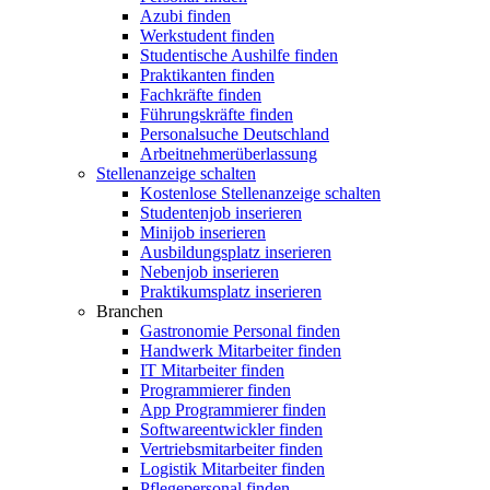
Azubi finden
Werkstudent finden
Studentische Aushilfe finden
Praktikanten finden
Fachkräfte finden
Führungskräfte finden
Personalsuche Deutschland
Arbeitnehmerüberlassung
Stellenanzeige schalten
Kostenlose Stellenanzeige schalten
Studentenjob inserieren
Minijob inserieren
Ausbildungsplatz inserieren
Nebenjob inserieren
Praktikumsplatz inserieren
Branchen
Gastronomie Personal finden
Handwerk Mitarbeiter finden
IT Mitarbeiter finden
Programmierer finden
App Programmierer finden
Softwareentwickler finden
Vertriebsmitarbeiter finden
Logistik Mitarbeiter finden
Pflegepersonal finden