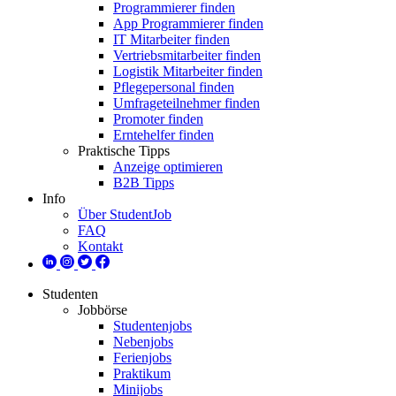
Programmierer finden
App Programmierer finden
IT Mitarbeiter finden
Vertriebsmitarbeiter finden
Logistik Mitarbeiter finden
Pflegepersonal finden
Umfrageteilnehmer finden
Promoter finden
Erntehelfer finden
Praktische Tipps
Anzeige optimieren
B2B Tipps
Info
Über StudentJob
FAQ
Kontakt
Studenten
Jobbörse
Studentenjobs
Nebenjobs
Ferienjobs
Praktikum
Minijobs