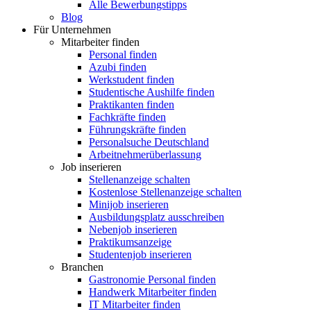
Alle Bewerbungstipps
Blog
Für Unternehmen
Mitarbeiter finden
Personal finden
Azubi finden
Werkstudent finden
Studentische Aushilfe finden
Praktikanten finden
Fachkräfte finden
Führungskräfte finden
Personalsuche Deutschland
Arbeitnehmerüberlassung
Job inserieren
Stellenanzeige schalten
Kostenlose Stellenanzeige schalten
Minijob inserieren
Ausbildungsplatz ausschreiben
Nebenjob inserieren
Praktikumsanzeige
Studentenjob inserieren
Branchen
Gastronomie Personal finden
Handwerk Mitarbeiter finden
IT Mitarbeiter finden