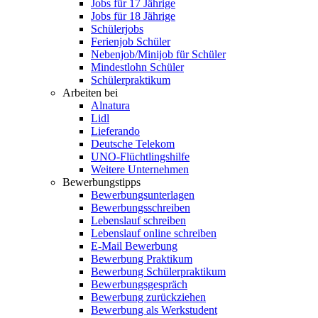
Jobs für 17 Jährige
Jobs für 18 Jährige
Schülerjobs
Ferienjob Schüler
Nebenjob/Minijob für Schüler
Mindestlohn Schüler
Schülerpraktikum
Arbeiten bei
Alnatura
Lidl
Lieferando
Deutsche Telekom
UNO-Flüchtlingshilfe
Weitere Unternehmen
Bewerbungstipps
Bewerbungsunterlagen
Bewerbungsschreiben
Lebenslauf schreiben
Lebenslauf online schreiben
E-Mail Bewerbung
Bewerbung Praktikum
Bewerbung Schülerpraktikum
Bewerbungsgespräch
Bewerbung zurückziehen
Bewerbung als Werkstudent