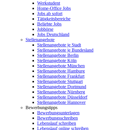
Werkstudent
Home-Office Jobs
Jobs ab sofort
Tätigkeitsbereiche
Beliebte Jobs
Jobbörse
Jobs Deutschland
Stellenangebote
Stellenangebote je Stadt
Stellenangebote je Bundesland
Stellenangebote Berlin
Stellenangebote Köln
Stellenangebote München
Stellenangebote Hamburg
Stellenangebote Frankfurt
Stellenangebote Stuttgart
Stellenangebote Dortmund
Stellenangebote Nürnberg
Stellenangebote Düsseldorf
Stellenangebote Hannover
Bewerbungstipps
Bewerbungsunterlagen
Bewerbungsschreiben
Lebenslauf schreiben
Lebenslauf online schreiben