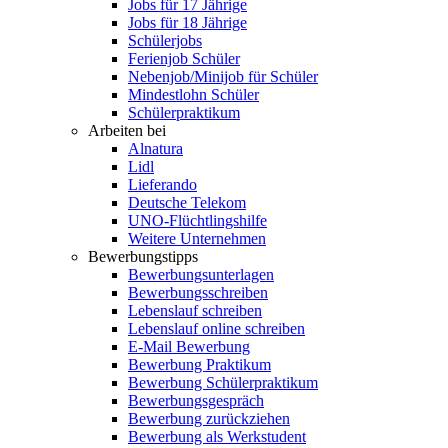
Jobs für 17 Jährige
Jobs für 18 Jährige
Schülerjobs
Ferienjob Schüler
Nebenjob/Minijob für Schüler
Mindestlohn Schüler
Schülerpraktikum
Arbeiten bei
Alnatura
Lidl
Lieferando
Deutsche Telekom
UNO-Flüchtlingshilfe
Weitere Unternehmen
Bewerbungstipps
Bewerbungsunterlagen
Bewerbungsschreiben
Lebenslauf schreiben
Lebenslauf online schreiben
E-Mail Bewerbung
Bewerbung Praktikum
Bewerbung Schülerpraktikum
Bewerbungsgespräch
Bewerbung zurückziehen
Bewerbung als Werkstudent