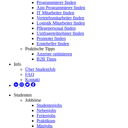
Programmierer finden
App Programmierer finden
IT Mitarbeiter finden
Vertriebsmitarbeiter finden
Logistik Mitarbeiter finden
Pflegepersonal finden
Umfrageteilnehmer finden
Promoter finden
Erntehelfer finden
Praktische Tipps
Anzeige optimieren
B2B Tipps
Info
Über StudentJob
FAQ
Kontakt
Studenten
Jobbörse
Studentenjobs
Nebenjobs
Ferienjobs
Praktikum
Minijobs