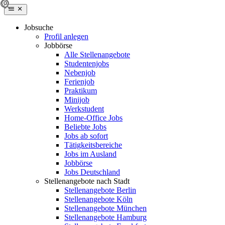
Jobsuche
Profil anlegen
Jobbörse
Alle Stellenangebote
Studentenjobs
Nebenjob
Ferienjob
Praktikum
Minijob
Werkstudent
Home-Office Jobs
Beliebte Jobs
Jobs ab sofort
Tätigkeitsbereiche
Jobs im Ausland
Jobbörse
Jobs Deutschland
Stellenangebote nach Stadt
Stellenangebote Berlin
Stellenangebote Köln
Stellenangebote München
Stellenangebote Hamburg