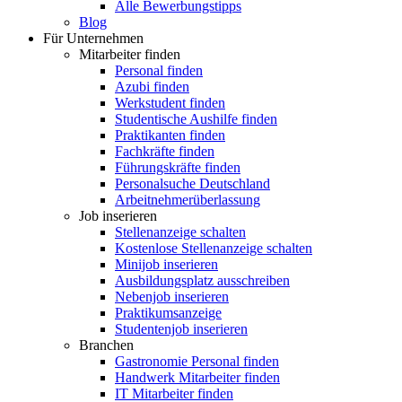
Alle Bewerbungstipps
Blog
Für Unternehmen
Mitarbeiter finden
Personal finden
Azubi finden
Werkstudent finden
Studentische Aushilfe finden
Praktikanten finden
Fachkräfte finden
Führungskräfte finden
Personalsuche Deutschland
Arbeitnehmerüberlassung
Job inserieren
Stellenanzeige schalten
Kostenlose Stellenanzeige schalten
Minijob inserieren
Ausbildungsplatz ausschreiben
Nebenjob inserieren
Praktikumsanzeige
Studentenjob inserieren
Branchen
Gastronomie Personal finden
Handwerk Mitarbeiter finden
IT Mitarbeiter finden