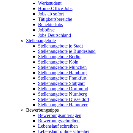
Werkstudent
Home-Office Jobs
Jobs ab sofort
Tätigkeitsbereiche
Beliebte Jobs
Jobbörse
Jobs Deutschland
Stellenangebote
Stellenangebote je Stadt
Stellenangebote je Bundesland
Stellenangebote Berlin
Stellenangebote Köln
Stellenangebote München
Stellenangebote Hamburg
Stellenangebote Frankfurt
Stellenangebote Stuttgart
Stellenangebote Dortmund
Stellenangebote Nürnberg
Stellenangebote Düsseldorf
Stellenangebote Hannover
Bewerbungstipps
Bewerbungsunterlagen
Bewerbungsschreiben
Lebenslauf schreiben
Lebenslauf online schreiben