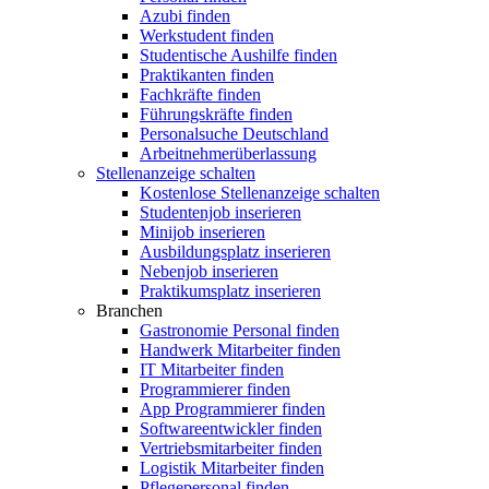
Azubi finden
Werkstudent finden
Studentische Aushilfe finden
Praktikanten finden
Fachkräfte finden
Führungskräfte finden
Personalsuche Deutschland
Arbeitnehmerüberlassung
Stellenanzeige schalten
Kostenlose Stellenanzeige schalten
Studentenjob inserieren
Minijob inserieren
Ausbildungsplatz inserieren
Nebenjob inserieren
Praktikumsplatz inserieren
Branchen
Gastronomie Personal finden
Handwerk Mitarbeiter finden
IT Mitarbeiter finden
Programmierer finden
App Programmierer finden
Softwareentwickler finden
Vertriebsmitarbeiter finden
Logistik Mitarbeiter finden
Pflegepersonal finden