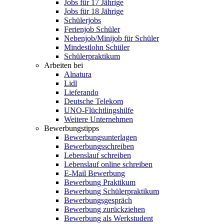
Jobs für 17 Jährige
Jobs für 18 Jährige
Schülerjobs
Ferienjob Schüler
Nebenjob/Minijob für Schüler
Mindestlohn Schüler
Schülerpraktikum
Arbeiten bei
Alnatura
Lidl
Lieferando
Deutsche Telekom
UNO-Flüchtlingshilfe
Weitere Unternehmen
Bewerbungstipps
Bewerbungsunterlagen
Bewerbungsschreiben
Lebenslauf schreiben
Lebenslauf online schreiben
E-Mail Bewerbung
Bewerbung Praktikum
Bewerbung Schülerpraktikum
Bewerbungsgespräch
Bewerbung zurückziehen
Bewerbung als Werkstudent