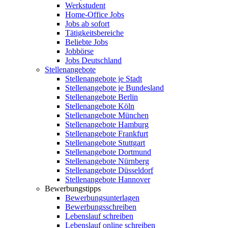
Werkstudent
Home-Office Jobs
Jobs ab sofort
Tätigkeitsbereiche
Beliebte Jobs
Jobbörse
Jobs Deutschland
Stellenangebote
Stellenangebote je Stadt
Stellenangebote je Bundesland
Stellenangebote Berlin
Stellenangebote Köln
Stellenangebote München
Stellenangebote Hamburg
Stellenangebote Frankfurt
Stellenangebote Stuttgart
Stellenangebote Dortmund
Stellenangebote Nürnberg
Stellenangebote Düsseldorf
Stellenangebote Hannover
Bewerbungstipps
Bewerbungsunterlagen
Bewerbungsschreiben
Lebenslauf schreiben
Lebenslauf online schreiben