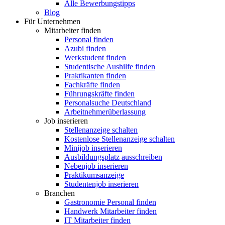
Alle Bewerbungstipps
Blog
Für Unternehmen
Mitarbeiter finden
Personal finden
Azubi finden
Werkstudent finden
Studentische Aushilfe finden
Praktikanten finden
Fachkräfte finden
Führungskräfte finden
Personalsuche Deutschland
Arbeitnehmerüberlassung
Job inserieren
Stellenanzeige schalten
Kostenlose Stellenanzeige schalten
Minijob inserieren
Ausbildungsplatz ausschreiben
Nebenjob inserieren
Praktikumsanzeige
Studentenjob inserieren
Branchen
Gastronomie Personal finden
Handwerk Mitarbeiter finden
IT Mitarbeiter finden