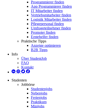
Programmierer finden
App Programmierer finden
IT Mitarbeiter finden
Vertriebsmitarbeiter finden
Logistik Mitarbeiter finden
Pflegepersonal finden
Umfrageteilnehmer finden
Promoter finden
Erntehelfer finden
Praktische Tipps
Anzeige optimieren
B2B Tipps
Info
Über StudentJob
FAQ
Kontakt
Studenten
Jobbörse
Studentenjobs
Nebenjobs
Ferienjobs
Praktikum
Minijobs