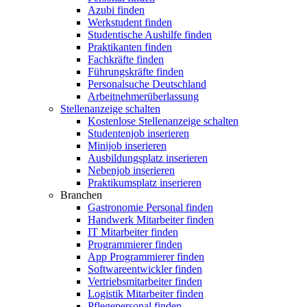
Azubi finden
Werkstudent finden
Studentische Aushilfe finden
Praktikanten finden
Fachkräfte finden
Führungskräfte finden
Personalsuche Deutschland
Arbeitnehmerüberlassung
Stellenanzeige schalten
Kostenlose Stellenanzeige schalten
Studentenjob inserieren
Minijob inserieren
Ausbildungsplatz inserieren
Nebenjob inserieren
Praktikumsplatz inserieren
Branchen
Gastronomie Personal finden
Handwerk Mitarbeiter finden
IT Mitarbeiter finden
Programmierer finden
App Programmierer finden
Softwareentwickler finden
Vertriebsmitarbeiter finden
Logistik Mitarbeiter finden
Pflegepersonal finden