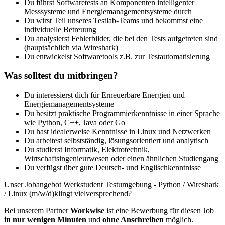
Du führst Softwaretests an Komponenten intelligenter
Messsysteme und Energiemanagementsysteme durch
Du wirst Teil unseres Testlab-Teams und bekommst eine
individuelle Betreuung
Du analysierst Fehlerbilder, die bei den Tests aufgetreten sind
(hauptsächlich via Wireshark)
Du entwickelst Softwaretools z.B. zur Testautomatisierung
Was solltest du mitbringen?
Du interessierst dich für Erneuerbare Energien und
Energiemanagementsysteme
Du besitzt praktische Programmierkenntnisse in einer Sprache
wie Python, C++, Java oder Go
Du hast idealerweise Kenntnisse in Linux und Netzwerken
Du arbeitest selbstständig, lösungsorientiert und analytisch
Du studierst Informatik, Elektrotechnik,
Wirtschaftsingenieurwesen oder einen ähnlichen Studiengang
Du verfügst über gute Deutsch- und Englischkenntnisse
Unser Jobangebot Werkstudent Testumgebung - Python / Wireshark
/ Linux (m/w/d)klingt vielversprechend?
Bei unserem Partner
Workwise
ist eine Bewerbung für diesen Job
in nur wenigen Minuten
und
ohne Anschreiben
möglich.