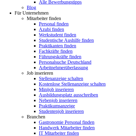
Alle Bewerbungstipps
Blog
Für Unternehmen
Mitarbeiter finden
Personal finden
Azubi finden
Werkstudent finden
Studentische Aushilfe finden
Praktikanten finden
Fachkräfte finden
Führungskräfte finden
Personalsuche Deutschland
Arbeitnehmerüberlassung
Job inserieren
Stellenanzeige schalten
Kostenlose Stellenanzeige schalten
Minijob inserieren
Ausbildungsplatz ausschreiben
Nebenjob inserieren
Praktikumsanzeige
Studentenjob inserieren
Branchen
Gastronomie Personal finden
Handwerk Mitarbeiter finden
IT Mitarbeiter finden