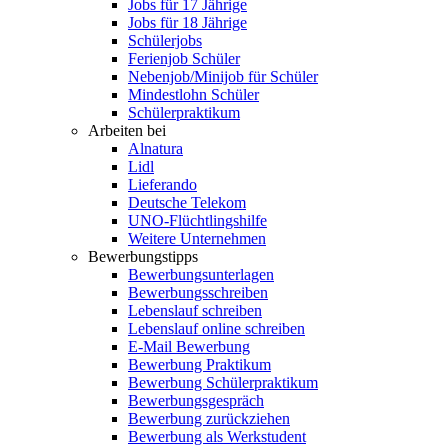
Jobs für 17 Jährige
Jobs für 18 Jährige
Schülerjobs
Ferienjob Schüler
Nebenjob/Minijob für Schüler
Mindestlohn Schüler
Schülerpraktikum
Arbeiten bei
Alnatura
Lidl
Lieferando
Deutsche Telekom
UNO-Flüchtlingshilfe
Weitere Unternehmen
Bewerbungstipps
Bewerbungsunterlagen
Bewerbungsschreiben
Lebenslauf schreiben
Lebenslauf online schreiben
E-Mail Bewerbung
Bewerbung Praktikum
Bewerbung Schülerpraktikum
Bewerbungsgespräch
Bewerbung zurückziehen
Bewerbung als Werkstudent