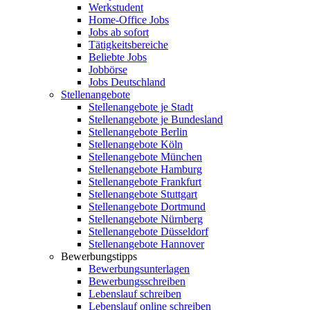
Werkstudent
Home-Office Jobs
Jobs ab sofort
Tätigkeitsbereiche
Beliebte Jobs
Jobbörse
Jobs Deutschland
Stellenangebote
Stellenangebote je Stadt
Stellenangebote je Bundesland
Stellenangebote Berlin
Stellenangebote Köln
Stellenangebote München
Stellenangebote Hamburg
Stellenangebote Frankfurt
Stellenangebote Stuttgart
Stellenangebote Dortmund
Stellenangebote Nürnberg
Stellenangebote Düsseldorf
Stellenangebote Hannover
Bewerbungstipps
Bewerbungsunterlagen
Bewerbungsschreiben
Lebenslauf schreiben
Lebenslauf online schreiben