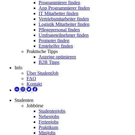
Programmierer finden
App Programmierer finden
IT Mitarbeiter finden
Vertriebsmitarbeiter finden
Logistik Mitarbeiter finden
Pflegepersonal finden
Umfrageteilnehmer finden
Promoter finden
Erntehelfer finden
Praktische Tipps
Anzeige optimieren
B2B Tipps
Info
Über StudentJob
FAQ
Kontakt
Studenten
Jobbörse
Studentenjobs
Nebenjobs
Ferienjobs
Praktikum
Minijobs