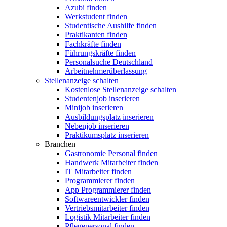
Azubi finden
Werkstudent finden
Studentische Aushilfe finden
Praktikanten finden
Fachkräfte finden
Führungskräfte finden
Personalsuche Deutschland
Arbeitnehmerüberlassung
Stellenanzeige schalten
Kostenlose Stellenanzeige schalten
Studentenjob inserieren
Minijob inserieren
Ausbildungsplatz inserieren
Nebenjob inserieren
Praktikumsplatz inserieren
Branchen
Gastronomie Personal finden
Handwerk Mitarbeiter finden
IT Mitarbeiter finden
Programmierer finden
App Programmierer finden
Softwareentwickler finden
Vertriebsmitarbeiter finden
Logistik Mitarbeiter finden
Pflegepersonal finden