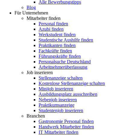
Alle Bewerbungstipps
Blog
Für Unternehmen
Mitarbeiter finden
Personal finden
Azubi finden
Werkstudent finden
Studentische Aushilfe finden
Praktikanten finden
Fachkräfte finden
Führungskräfte finden
Personalsuche Deutschland
Arbeitnehmerüberlassung
Job inserieren
Stellenanzeige schalten
Kostenlose Stellenanzeige schalten
Minijob inserieren
Ausbildungsplatz ausschreiben
Nebenjob inserieren
Praktikumsanzeige
Studentenjob inserieren
Branchen
Gastronomie Personal finden
Handwerk Mitarbeiter finden
IT Mitarbeiter finden