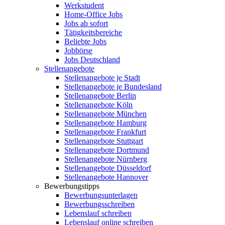
Werkstudent
Home-Office Jobs
Jobs ab sofort
Tätigkeitsbereiche
Beliebte Jobs
Jobbörse
Jobs Deutschland
Stellenangebote
Stellenangebote je Stadt
Stellenangebote je Bundesland
Stellenangebote Berlin
Stellenangebote Köln
Stellenangebote München
Stellenangebote Hamburg
Stellenangebote Frankfurt
Stellenangebote Stuttgart
Stellenangebote Dortmund
Stellenangebote Nürnberg
Stellenangebote Düsseldorf
Stellenangebote Hannover
Bewerbungstipps
Bewerbungsunterlagen
Bewerbungsschreiben
Lebenslauf schreiben
Lebenslauf online schreiben