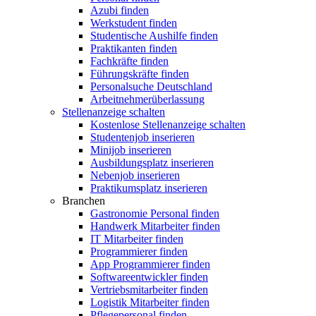
Azubi finden
Werkstudent finden
Studentische Aushilfe finden
Praktikanten finden
Fachkräfte finden
Führungskräfte finden
Personalsuche Deutschland
Arbeitnehmerüberlassung
Stellenanzeige schalten
Kostenlose Stellenanzeige schalten
Studentenjob inserieren
Minijob inserieren
Ausbildungsplatz inserieren
Nebenjob inserieren
Praktikumsplatz inserieren
Branchen
Gastronomie Personal finden
Handwerk Mitarbeiter finden
IT Mitarbeiter finden
Programmierer finden
App Programmierer finden
Softwareentwickler finden
Vertriebsmitarbeiter finden
Logistik Mitarbeiter finden
Pflegepersonal finden