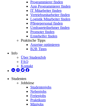
Programmierer finden
App Programmierer finden
IT Mitarbeiter finden
Vertriebsmitarbeiter finden
Logistik Mitarbeiter finden
Pflegepersonal finden
Umfrageteilnehmer finden
Promoter finden
Erntehelfer finden
Praktische Tipps
Anzeige optimieren
B2B Tipps
Info
Über StudentJob
FAQ
Kontakt
Studenten
Jobbörse
Studentenjobs
Nebenjobs
Ferienjobs
Praktikum
Minijobs