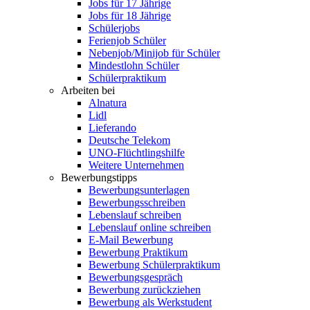
Jobs für 17 Jährige
Jobs für 18 Jährige
Schülerjobs
Ferienjob Schüler
Nebenjob/Minijob für Schüler
Mindestlohn Schüler
Schülerpraktikum
Arbeiten bei
Alnatura
Lidl
Lieferando
Deutsche Telekom
UNO-Flüchtlingshilfe
Weitere Unternehmen
Bewerbungstipps
Bewerbungsunterlagen
Bewerbungsschreiben
Lebenslauf schreiben
Lebenslauf online schreiben
E-Mail Bewerbung
Bewerbung Praktikum
Bewerbung Schülerpraktikum
Bewerbungsgespräch
Bewerbung zurückziehen
Bewerbung als Werkstudent