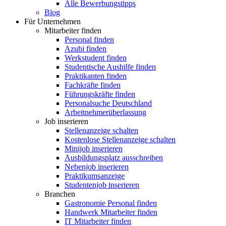
Alle Bewerbungstipps
Blog
Für Unternehmen
Mitarbeiter finden
Personal finden
Azubi finden
Werkstudent finden
Studentische Aushilfe finden
Praktikanten finden
Fachkräfte finden
Führungskräfte finden
Personalsuche Deutschland
Arbeitnehmerüberlassung
Job inserieren
Stellenanzeige schalten
Kostenlose Stellenanzeige schalten
Minijob inserieren
Ausbildungsplatz ausschreiben
Nebenjob inserieren
Praktikumsanzeige
Studentenjob inserieren
Branchen
Gastronomie Personal finden
Handwerk Mitarbeiter finden
IT Mitarbeiter finden