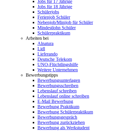
Jobs für 17 Jährige
Jobs für 18 Jährige
Schülerjobs
Ferienjob Schüler
Nebenjob/Minijob für Schüler
Mindestlohn Schüler
Schülerpraktikum
Arbeiten bei
Alnatura
Lidl
Lieferando
Deutsche Telekom
UNO-Flüchtlingshilfe
Weitere Unternehmen
Bewerbungstipps
Bewerbungsunterlagen
Bewerbungsschreiben
Lebenslauf schreiben
Lebenslauf online schreiben
E-Mail Bewerbung
Bewerbung Praktikum
Bewerbung Schülerpraktikum
Bewerbungsgespräch
Bewerbung zurückziehen
Bewerbung als Werkstudent