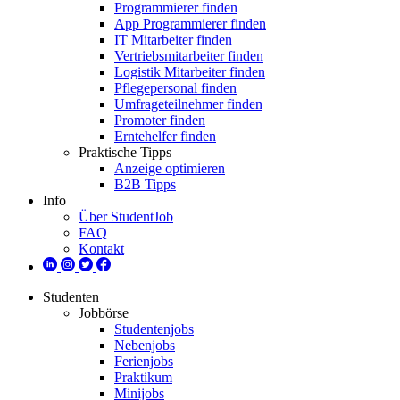
Programmierer finden
App Programmierer finden
IT Mitarbeiter finden
Vertriebsmitarbeiter finden
Logistik Mitarbeiter finden
Pflegepersonal finden
Umfrageteilnehmer finden
Promoter finden
Erntehelfer finden
Praktische Tipps
Anzeige optimieren
B2B Tipps
Info
Über StudentJob
FAQ
Kontakt
Studenten
Jobbörse
Studentenjobs
Nebenjobs
Ferienjobs
Praktikum
Minijobs