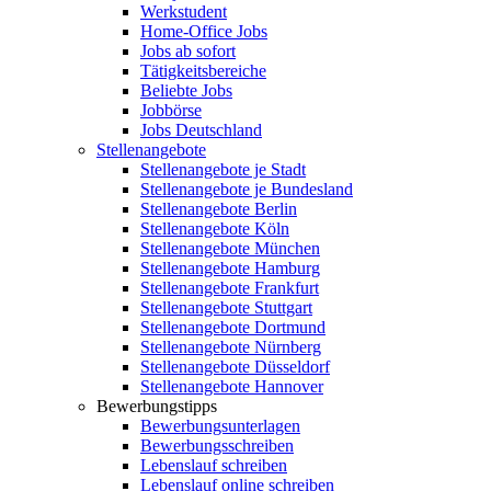
Werkstudent
Home-Office Jobs
Jobs ab sofort
Tätigkeitsbereiche
Beliebte Jobs
Jobbörse
Jobs Deutschland
Stellenangebote
Stellenangebote je Stadt
Stellenangebote je Bundesland
Stellenangebote Berlin
Stellenangebote Köln
Stellenangebote München
Stellenangebote Hamburg
Stellenangebote Frankfurt
Stellenangebote Stuttgart
Stellenangebote Dortmund
Stellenangebote Nürnberg
Stellenangebote Düsseldorf
Stellenangebote Hannover
Bewerbungstipps
Bewerbungsunterlagen
Bewerbungsschreiben
Lebenslauf schreiben
Lebenslauf online schreiben