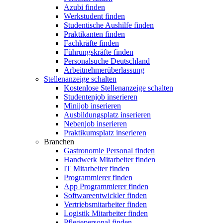
Azubi finden
Werkstudent finden
Studentische Aushilfe finden
Praktikanten finden
Fachkräfte finden
Führungskräfte finden
Personalsuche Deutschland
Arbeitnehmerüberlassung
Stellenanzeige schalten
Kostenlose Stellenanzeige schalten
Studentenjob inserieren
Minijob inserieren
Ausbildungsplatz inserieren
Nebenjob inserieren
Praktikumsplatz inserieren
Branchen
Gastronomie Personal finden
Handwerk Mitarbeiter finden
IT Mitarbeiter finden
Programmierer finden
App Programmierer finden
Softwareentwickler finden
Vertriebsmitarbeiter finden
Logistik Mitarbeiter finden
Pflegepersonal finden