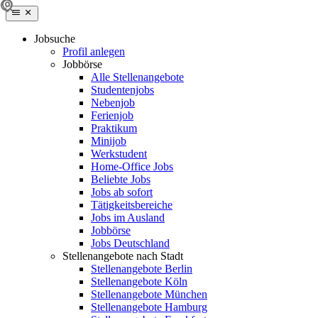
Jobsuche
Profil anlegen
Jobbörse
Alle Stellenangebote
Studentenjobs
Nebenjob
Ferienjob
Praktikum
Minijob
Werkstudent
Home-Office Jobs
Beliebte Jobs
Jobs ab sofort
Tätigkeitsbereiche
Jobs im Ausland
Jobbörse
Jobs Deutschland
Stellenangebote nach Stadt
Stellenangebote Berlin
Stellenangebote Köln
Stellenangebote München
Stellenangebote Hamburg