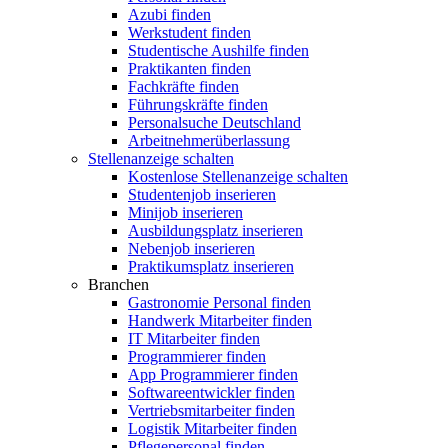
Azubi finden
Werkstudent finden
Studentische Aushilfe finden
Praktikanten finden
Fachkräfte finden
Führungskräfte finden
Personalsuche Deutschland
Arbeitnehmerüberlassung
Stellenanzeige schalten
Kostenlose Stellenanzeige schalten
Studentenjob inserieren
Minijob inserieren
Ausbildungsplatz inserieren
Nebenjob inserieren
Praktikumsplatz inserieren
Branchen
Gastronomie Personal finden
Handwerk Mitarbeiter finden
IT Mitarbeiter finden
Programmierer finden
App Programmierer finden
Softwareentwickler finden
Vertriebsmitarbeiter finden
Logistik Mitarbeiter finden
Pflegepersonal finden