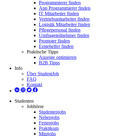
Programmierer finden
App Programmierer finden
IT Mitarbeiter finden
Vertriebsmitarbeiter finden
Logistik Mitarbeiter finden
Pflegepersonal finden
Umfrageteilnehmer finden
Promoter finden
Erntehelfer finden
Praktische Tipps
Anzeige optimieren
B2B Tipps
Info
Über StudentJob
FAQ
Kontakt
Studenten
Jobbörse
Studentenjobs
Nebenjobs
Ferienjobs
Praktikum
Minijobs