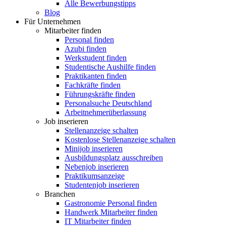
Alle Bewerbungstipps
Blog
Für Unternehmen
Mitarbeiter finden
Personal finden
Azubi finden
Werkstudent finden
Studentische Aushilfe finden
Praktikanten finden
Fachkräfte finden
Führungskräfte finden
Personalsuche Deutschland
Arbeitnehmerüberlassung
Job inserieren
Stellenanzeige schalten
Kostenlose Stellenanzeige schalten
Minijob inserieren
Ausbildungsplatz ausschreiben
Nebenjob inserieren
Praktikumsanzeige
Studentenjob inserieren
Branchen
Gastronomie Personal finden
Handwerk Mitarbeiter finden
IT Mitarbeiter finden