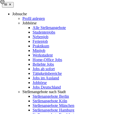
Jobsuche
Profil anlegen
Jobbörse
Alle Stellenangebote
Studentenjobs
Nebenjob
Ferienjob
Praktikum
Minijob
Werkstudent
Home-Office Jobs
Beliebte Jobs
Jobs ab sofort
Tätigkeitsbereiche
Jobs im Ausland
Jobbörse
Jobs Deutschland
Stellenangebote nach Stadt
Stellenangebote Berlin
Stellenangebote Köln
Stellenangebote München
Stellenangebote Hamburg