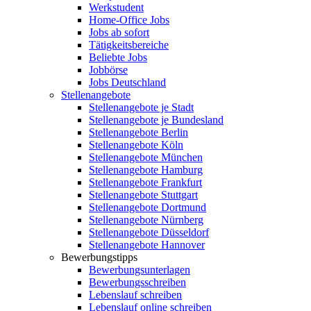
Werkstudent
Home-Office Jobs
Jobs ab sofort
Tätigkeitsbereiche
Beliebte Jobs
Jobbörse
Jobs Deutschland
Stellenangebote
Stellenangebote je Stadt
Stellenangebote je Bundesland
Stellenangebote Berlin
Stellenangebote Köln
Stellenangebote München
Stellenangebote Hamburg
Stellenangebote Frankfurt
Stellenangebote Stuttgart
Stellenangebote Dortmund
Stellenangebote Nürnberg
Stellenangebote Düsseldorf
Stellenangebote Hannover
Bewerbungstipps
Bewerbungsunterlagen
Bewerbungsschreiben
Lebenslauf schreiben
Lebenslauf online schreiben