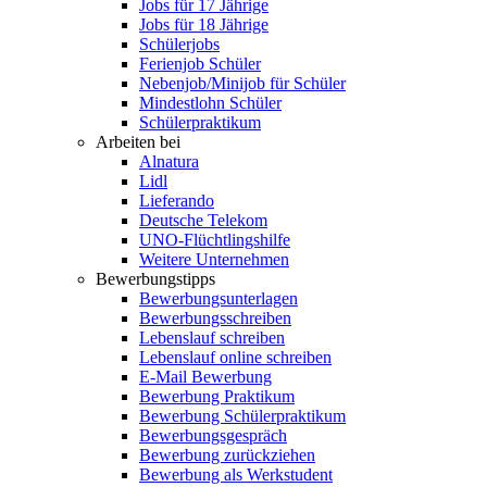
Jobs für 17 Jährige
Jobs für 18 Jährige
Schülerjobs
Ferienjob Schüler
Nebenjob/Minijob für Schüler
Mindestlohn Schüler
Schülerpraktikum
Arbeiten bei
Alnatura
Lidl
Lieferando
Deutsche Telekom
UNO-Flüchtlingshilfe
Weitere Unternehmen
Bewerbungstipps
Bewerbungsunterlagen
Bewerbungsschreiben
Lebenslauf schreiben
Lebenslauf online schreiben
E-Mail Bewerbung
Bewerbung Praktikum
Bewerbung Schülerpraktikum
Bewerbungsgespräch
Bewerbung zurückziehen
Bewerbung als Werkstudent