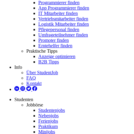
Programmierer finden
App Programmierer finden
IT Mitarbeiter finden
Vertriebsmitarbeiter finden
Logistik Mitarbeiter finden
Pflegepersonal finden
Umfrageteilnehmer finden
Promoter finden
Erntehelfer finden
Praktische Tipps
Anzeige optimieren
B2B Tipps
Info
Über StudentJob
FAQ
Kontakt
Studenten
Jobbörse
Studentenjobs
Nebenjobs
Ferienjobs
Praktikum
Minijobs