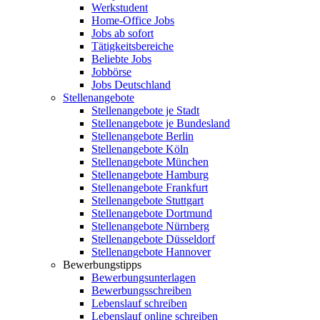
Werkstudent
Home-Office Jobs
Jobs ab sofort
Tätigkeitsbereiche
Beliebte Jobs
Jobbörse
Jobs Deutschland
Stellenangebote
Stellenangebote je Stadt
Stellenangebote je Bundesland
Stellenangebote Berlin
Stellenangebote Köln
Stellenangebote München
Stellenangebote Hamburg
Stellenangebote Frankfurt
Stellenangebote Stuttgart
Stellenangebote Dortmund
Stellenangebote Nürnberg
Stellenangebote Düsseldorf
Stellenangebote Hannover
Bewerbungstipps
Bewerbungsunterlagen
Bewerbungsschreiben
Lebenslauf schreiben
Lebenslauf online schreiben