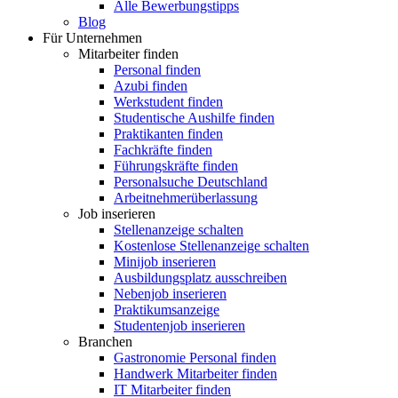
Alle Bewerbungstipps
Blog
Für Unternehmen
Mitarbeiter finden
Personal finden
Azubi finden
Werkstudent finden
Studentische Aushilfe finden
Praktikanten finden
Fachkräfte finden
Führungskräfte finden
Personalsuche Deutschland
Arbeitnehmerüberlassung
Job inserieren
Stellenanzeige schalten
Kostenlose Stellenanzeige schalten
Minijob inserieren
Ausbildungsplatz ausschreiben
Nebenjob inserieren
Praktikumsanzeige
Studentenjob inserieren
Branchen
Gastronomie Personal finden
Handwerk Mitarbeiter finden
IT Mitarbeiter finden