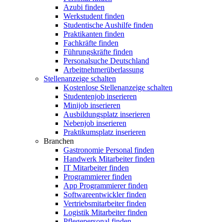
Azubi finden
Werkstudent finden
Studentische Aushilfe finden
Praktikanten finden
Fachkräfte finden
Führungskräfte finden
Personalsuche Deutschland
Arbeitnehmerüberlassung
Stellenanzeige schalten
Kostenlose Stellenanzeige schalten
Studentenjob inserieren
Minijob inserieren
Ausbildungsplatz inserieren
Nebenjob inserieren
Praktikumsplatz inserieren
Branchen
Gastronomie Personal finden
Handwerk Mitarbeiter finden
IT Mitarbeiter finden
Programmierer finden
App Programmierer finden
Softwareentwickler finden
Vertriebsmitarbeiter finden
Logistik Mitarbeiter finden
Pflegepersonal finden