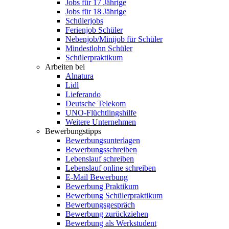
Jobs für 17 Jährige
Jobs für 18 Jährige
Schülerjobs
Ferienjob Schüler
Nebenjob/Minijob für Schüler
Mindestlohn Schüler
Schülerpraktikum
Arbeiten bei
Alnatura
Lidl
Lieferando
Deutsche Telekom
UNO-Flüchtlingshilfe
Weitere Unternehmen
Bewerbungstipps
Bewerbungsunterlagen
Bewerbungsschreiben
Lebenslauf schreiben
Lebenslauf online schreiben
E-Mail Bewerbung
Bewerbung Praktikum
Bewerbung Schülerpraktikum
Bewerbungsgespräch
Bewerbung zurückziehen
Bewerbung als Werkstudent