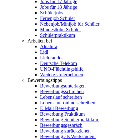
Jobs für 17 Jährige
Jobs für 18 Jährige
Schülerjobs
Ferienjob Schüler
Nebenjob/Minijob für Schüler
Mindestlohn Schüler
Schülerpraktikum
Arbeiten bei
Alnatura
Lidl
Lieferando
Deutsche Telekom
UNO-Flüchtlingshilfe
Weitere Unternehmen
Bewerbungstipps
Bewerbungsunterlagen
Bewerbungsschreiben
Lebenslauf schreiben
Lebenslauf online schreiben
E-Mail Bewerbung
Bewerbung Praktikum
Bewerbung Schülerpraktikum
Bewerbungsgespräch
Bewerbung zurückziehen
Bewerbung als Werkstudent