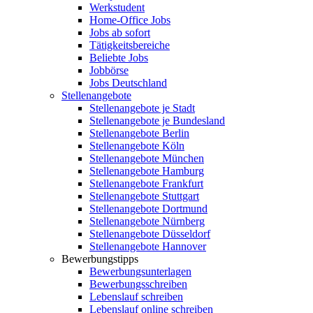
Werkstudent
Home-Office Jobs
Jobs ab sofort
Tätigkeitsbereiche
Beliebte Jobs
Jobbörse
Jobs Deutschland
Stellenangebote
Stellenangebote je Stadt
Stellenangebote je Bundesland
Stellenangebote Berlin
Stellenangebote Köln
Stellenangebote München
Stellenangebote Hamburg
Stellenangebote Frankfurt
Stellenangebote Stuttgart
Stellenangebote Dortmund
Stellenangebote Nürnberg
Stellenangebote Düsseldorf
Stellenangebote Hannover
Bewerbungstipps
Bewerbungsunterlagen
Bewerbungsschreiben
Lebenslauf schreiben
Lebenslauf online schreiben