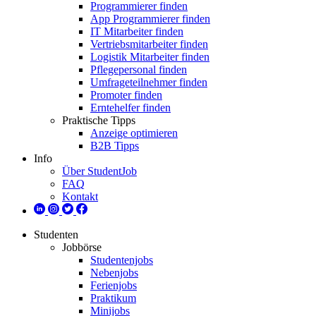
Programmierer finden
App Programmierer finden
IT Mitarbeiter finden
Vertriebsmitarbeiter finden
Logistik Mitarbeiter finden
Pflegepersonal finden
Umfrageteilnehmer finden
Promoter finden
Erntehelfer finden
Praktische Tipps
Anzeige optimieren
B2B Tipps
Info
Über StudentJob
FAQ
Kontakt
Studenten
Jobbörse
Studentenjobs
Nebenjobs
Ferienjobs
Praktikum
Minijobs