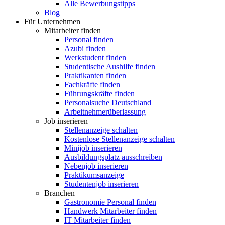
Alle Bewerbungstipps
Blog
Für Unternehmen
Mitarbeiter finden
Personal finden
Azubi finden
Werkstudent finden
Studentische Aushilfe finden
Praktikanten finden
Fachkräfte finden
Führungskräfte finden
Personalsuche Deutschland
Arbeitnehmerüberlassung
Job inserieren
Stellenanzeige schalten
Kostenlose Stellenanzeige schalten
Minijob inserieren
Ausbildungsplatz ausschreiben
Nebenjob inserieren
Praktikumsanzeige
Studentenjob inserieren
Branchen
Gastronomie Personal finden
Handwerk Mitarbeiter finden
IT Mitarbeiter finden