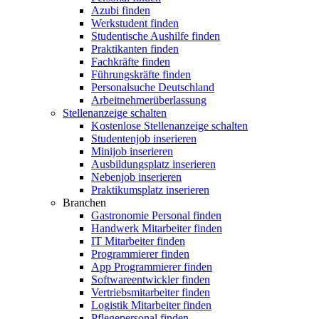
Azubi finden
Werkstudent finden
Studentische Aushilfe finden
Praktikanten finden
Fachkräfte finden
Führungskräfte finden
Personalsuche Deutschland
Arbeitnehmerüberlassung
Stellenanzeige schalten
Kostenlose Stellenanzeige schalten
Studentenjob inserieren
Minijob inserieren
Ausbildungsplatz inserieren
Nebenjob inserieren
Praktikumsplatz inserieren
Branchen
Gastronomie Personal finden
Handwerk Mitarbeiter finden
IT Mitarbeiter finden
Programmierer finden
App Programmierer finden
Softwareentwickler finden
Vertriebsmitarbeiter finden
Logistik Mitarbeiter finden
Pflegepersonal finden