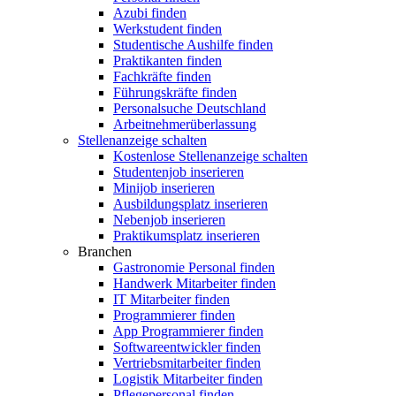
Azubi finden
Werkstudent finden
Studentische Aushilfe finden
Praktikanten finden
Fachkräfte finden
Führungskräfte finden
Personalsuche Deutschland
Arbeitnehmerüberlassung
Stellenanzeige schalten
Kostenlose Stellenanzeige schalten
Studentenjob inserieren
Minijob inserieren
Ausbildungsplatz inserieren
Nebenjob inserieren
Praktikumsplatz inserieren
Branchen
Gastronomie Personal finden
Handwerk Mitarbeiter finden
IT Mitarbeiter finden
Programmierer finden
App Programmierer finden
Softwareentwickler finden
Vertriebsmitarbeiter finden
Logistik Mitarbeiter finden
Pflegepersonal finden