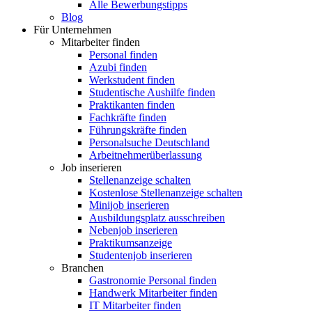
Alle Bewerbungstipps
Blog
Für Unternehmen
Mitarbeiter finden
Personal finden
Azubi finden
Werkstudent finden
Studentische Aushilfe finden
Praktikanten finden
Fachkräfte finden
Führungskräfte finden
Personalsuche Deutschland
Arbeitnehmerüberlassung
Job inserieren
Stellenanzeige schalten
Kostenlose Stellenanzeige schalten
Minijob inserieren
Ausbildungsplatz ausschreiben
Nebenjob inserieren
Praktikumsanzeige
Studentenjob inserieren
Branchen
Gastronomie Personal finden
Handwerk Mitarbeiter finden
IT Mitarbeiter finden