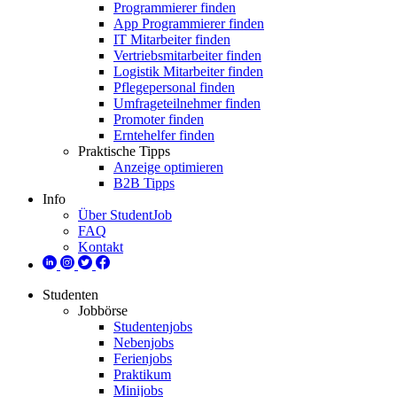
Programmierer finden
App Programmierer finden
IT Mitarbeiter finden
Vertriebsmitarbeiter finden
Logistik Mitarbeiter finden
Pflegepersonal finden
Umfrageteilnehmer finden
Promoter finden
Erntehelfer finden
Praktische Tipps
Anzeige optimieren
B2B Tipps
Info
Über StudentJob
FAQ
Kontakt
Studenten
Jobbörse
Studentenjobs
Nebenjobs
Ferienjobs
Praktikum
Minijobs