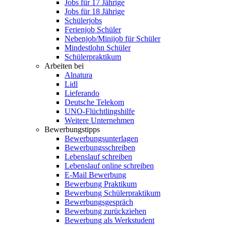
Jobs für 17 Jährige
Jobs für 18 Jährige
Schülerjobs
Ferienjob Schüler
Nebenjob/Minijob für Schüler
Mindestlohn Schüler
Schülerpraktikum
Arbeiten bei
Alnatura
Lidl
Lieferando
Deutsche Telekom
UNO-Flüchtlingshilfe
Weitere Unternehmen
Bewerbungstipps
Bewerbungsunterlagen
Bewerbungsschreiben
Lebenslauf schreiben
Lebenslauf online schreiben
E-Mail Bewerbung
Bewerbung Praktikum
Bewerbung Schülerpraktikum
Bewerbungsgespräch
Bewerbung zurückziehen
Bewerbung als Werkstudent