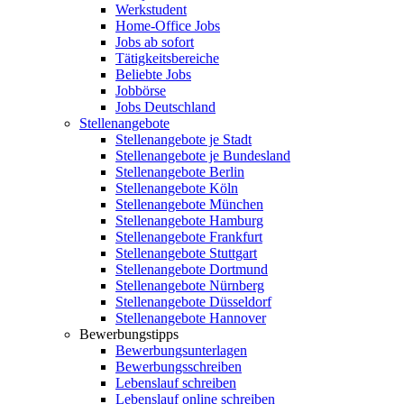
Werkstudent
Home-Office Jobs
Jobs ab sofort
Tätigkeitsbereiche
Beliebte Jobs
Jobbörse
Jobs Deutschland
Stellenangebote
Stellenangebote je Stadt
Stellenangebote je Bundesland
Stellenangebote Berlin
Stellenangebote Köln
Stellenangebote München
Stellenangebote Hamburg
Stellenangebote Frankfurt
Stellenangebote Stuttgart
Stellenangebote Dortmund
Stellenangebote Nürnberg
Stellenangebote Düsseldorf
Stellenangebote Hannover
Bewerbungstipps
Bewerbungsunterlagen
Bewerbungsschreiben
Lebenslauf schreiben
Lebenslauf online schreiben