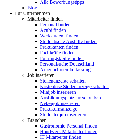
Alle Bewerbungstipps
Blog
Für Unternehmen
Mitarbeiter finden
Personal finden
Azubi finden
Werkstudent finden
Studentische Aushilfe finden
Praktikanten finden
Fachkräfte finden
Führungskräfte finden
Personalsuche Deutschland
Arbeitnehmerüberlassung
Job inserieren
Stellenanzeige schalten
Kostenlose Stellenanzeige schalten
Minijob inserieren
Ausbildungsplatz ausschreiben
Nebenjob inserieren
Praktikumsanzeige
Studentenjob inserieren
Branchen
Gastronomie Personal finden
Handwerk Mitarbeiter finden
IT Mitarbeiter finden