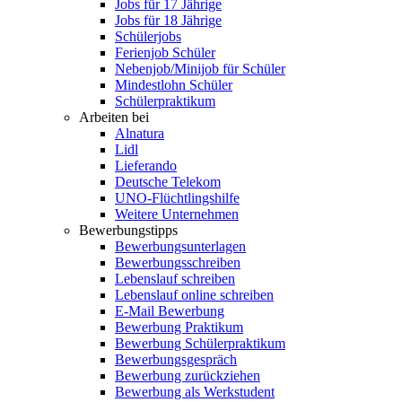
Jobs für 17 Jährige
Jobs für 18 Jährige
Schülerjobs
Ferienjob Schüler
Nebenjob/Minijob für Schüler
Mindestlohn Schüler
Schülerpraktikum
Arbeiten bei
Alnatura
Lidl
Lieferando
Deutsche Telekom
UNO-Flüchtlingshilfe
Weitere Unternehmen
Bewerbungstipps
Bewerbungsunterlagen
Bewerbungsschreiben
Lebenslauf schreiben
Lebenslauf online schreiben
E-Mail Bewerbung
Bewerbung Praktikum
Bewerbung Schülerpraktikum
Bewerbungsgespräch
Bewerbung zurückziehen
Bewerbung als Werkstudent