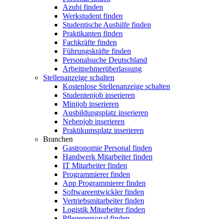
Azubi finden
Werkstudent finden
Studentische Aushilfe finden
Praktikanten finden
Fachkräfte finden
Führungskräfte finden
Personalsuche Deutschland
Arbeitnehmerüberlassung
Stellenanzeige schalten
Kostenlose Stellenanzeige schalten
Studentenjob inserieren
Minijob inserieren
Ausbildungsplatz inserieren
Nebenjob inserieren
Praktikumsplatz inserieren
Branchen
Gastronomie Personal finden
Handwerk Mitarbeiter finden
IT Mitarbeiter finden
Programmierer finden
App Programmierer finden
Softwareentwickler finden
Vertriebsmitarbeiter finden
Logistik Mitarbeiter finden
Pflegepersonal finden