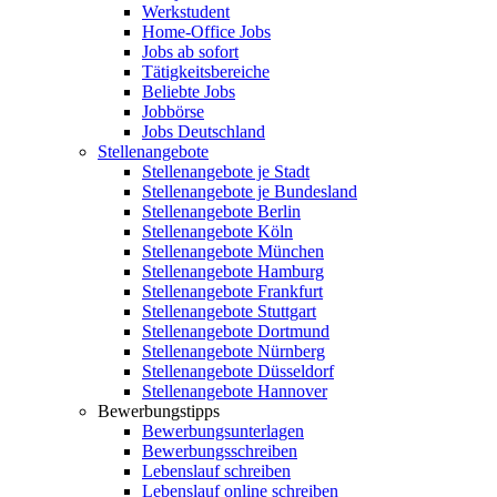
Werkstudent
Home-Office Jobs
Jobs ab sofort
Tätigkeitsbereiche
Beliebte Jobs
Jobbörse
Jobs Deutschland
Stellenangebote
Stellenangebote je Stadt
Stellenangebote je Bundesland
Stellenangebote Berlin
Stellenangebote Köln
Stellenangebote München
Stellenangebote Hamburg
Stellenangebote Frankfurt
Stellenangebote Stuttgart
Stellenangebote Dortmund
Stellenangebote Nürnberg
Stellenangebote Düsseldorf
Stellenangebote Hannover
Bewerbungstipps
Bewerbungsunterlagen
Bewerbungsschreiben
Lebenslauf schreiben
Lebenslauf online schreiben