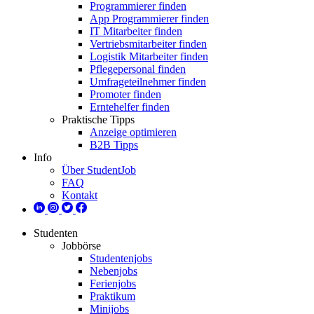
Programmierer finden
App Programmierer finden
IT Mitarbeiter finden
Vertriebsmitarbeiter finden
Logistik Mitarbeiter finden
Pflegepersonal finden
Umfrageteilnehmer finden
Promoter finden
Erntehelfer finden
Praktische Tipps
Anzeige optimieren
B2B Tipps
Info
Über StudentJob
FAQ
Kontakt
Studenten
Jobbörse
Studentenjobs
Nebenjobs
Ferienjobs
Praktikum
Minijobs