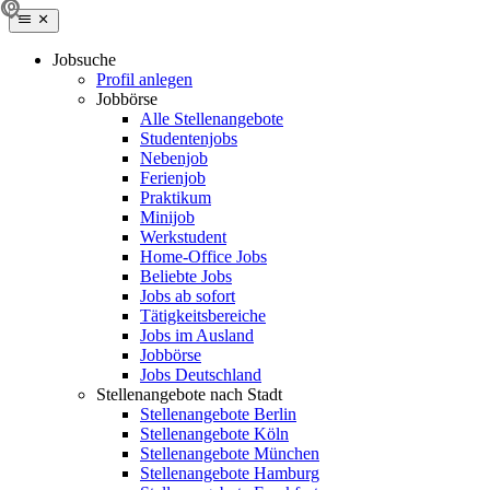
Jobsuche
Profil anlegen
Jobbörse
Alle Stellenangebote
Studentenjobs
Nebenjob
Ferienjob
Praktikum
Minijob
Werkstudent
Home-Office Jobs
Beliebte Jobs
Jobs ab sofort
Tätigkeitsbereiche
Jobs im Ausland
Jobbörse
Jobs Deutschland
Stellenangebote nach Stadt
Stellenangebote Berlin
Stellenangebote Köln
Stellenangebote München
Stellenangebote Hamburg