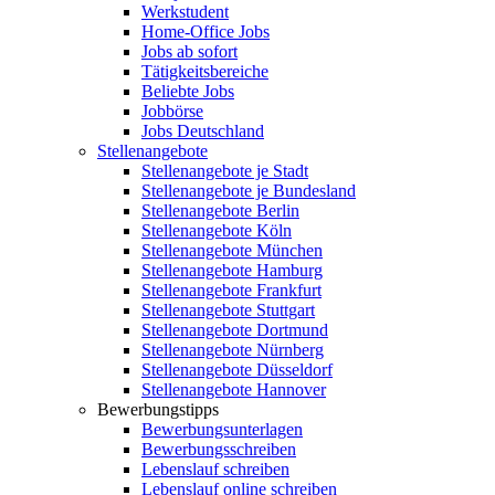
Werkstudent
Home-Office Jobs
Jobs ab sofort
Tätigkeitsbereiche
Beliebte Jobs
Jobbörse
Jobs Deutschland
Stellenangebote
Stellenangebote je Stadt
Stellenangebote je Bundesland
Stellenangebote Berlin
Stellenangebote Köln
Stellenangebote München
Stellenangebote Hamburg
Stellenangebote Frankfurt
Stellenangebote Stuttgart
Stellenangebote Dortmund
Stellenangebote Nürnberg
Stellenangebote Düsseldorf
Stellenangebote Hannover
Bewerbungstipps
Bewerbungsunterlagen
Bewerbungsschreiben
Lebenslauf schreiben
Lebenslauf online schreiben