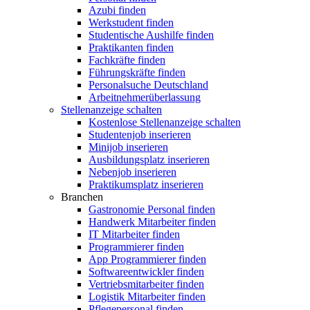
Azubi finden
Werkstudent finden
Studentische Aushilfe finden
Praktikanten finden
Fachkräfte finden
Führungskräfte finden
Personalsuche Deutschland
Arbeitnehmerüberlassung
Stellenanzeige schalten
Kostenlose Stellenanzeige schalten
Studentenjob inserieren
Minijob inserieren
Ausbildungsplatz inserieren
Nebenjob inserieren
Praktikumsplatz inserieren
Branchen
Gastronomie Personal finden
Handwerk Mitarbeiter finden
IT Mitarbeiter finden
Programmierer finden
App Programmierer finden
Softwareentwickler finden
Vertriebsmitarbeiter finden
Logistik Mitarbeiter finden
Pflegepersonal finden