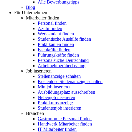
Alle Bewerbungstipps
Blog
Für Unternehmen
Mitarbeiter finden
Personal finden
Azubi finden
Werkstudent finden
Studentische Aushilfe finden
Praktikanten finden
Fachkräfte finden
Führungskräfte finden
Personalsuche Deutschland
Arbeitnehmerüberlassung
Job inserieren
Stellenanzeige schalten
Kostenlose Stellenanzeige schalten
Minijob inserieren
Ausbildungsplatz ausschreiben
Nebenjob inserieren
Praktikumsanzeige
Studentenjob inserieren
Branchen
Gastronomie Personal finden
Handwerk Mitarbeiter finden
IT Mitarbeiter finden