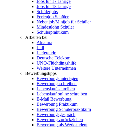
Jobs für 17 Jährige
Jobs für 18 Jährige
Schülerjobs
Ferienjob Schüler
Nebenjob/Minijob für Schüler
Mindestlohn Schüler
Schülerpraktikum
Arbeiten bei
Alnatura
Lidl
Lieferando
Deutsche Telekom
UNO-Flüchtlingshilfe
Weitere Unternehmen
Bewerbungstipps
Bewerbungsunterlagen
Bewerbungsschreiben
Lebenslauf schreiben
Lebenslauf online schreiben
E-Mail Bewerbung
Bewerbung Praktikum
Bewerbung Schülerpraktikum
Bewerbungsgespräch
Bewerbung zurückziehen
Bewerbung als Werkstudent