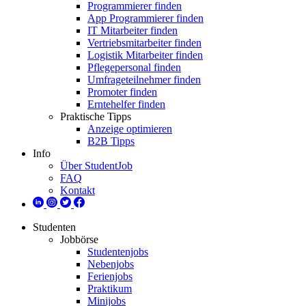
Programmierer finden
App Programmierer finden
IT Mitarbeiter finden
Vertriebsmitarbeiter finden
Logistik Mitarbeiter finden
Pflegepersonal finden
Umfrageteilnehmer finden
Promoter finden
Erntehelfer finden
Praktische Tipps
Anzeige optimieren
B2B Tipps
Info
Über StudentJob
FAQ
Kontakt
Studenten
Jobbörse
Studentenjobs
Nebenjobs
Ferienjobs
Praktikum
Minijobs