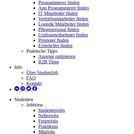
Programmierer finden
App Programmierer finden
IT Mitarbeiter finden
Vertriebsmitarbeiter finden
Logistik Mitarbeiter finden
Pflegepersonal finden
Umfrageteilnehmer finden
Promoter finden
Erntehelfer finden
Praktische Tipps
Anzeige optimieren
B2B Tipps
Info
Über StudentJob
FAQ
Kontakt
Studenten
Jobbörse
Studentenjobs
Nebenjobs
Ferienjobs
Praktikum
Minijobs