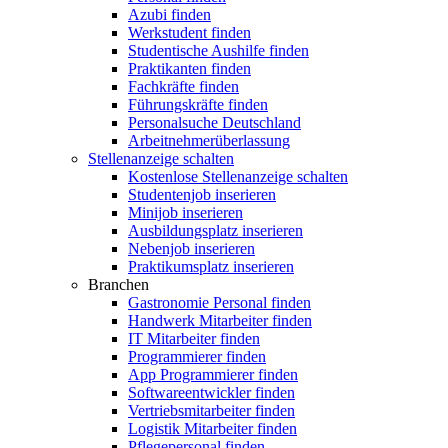
Azubi finden
Werkstudent finden
Studentische Aushilfe finden
Praktikanten finden
Fachkräfte finden
Führungskräfte finden
Personalsuche Deutschland
Arbeitnehmerüberlassung
Stellenanzeige schalten
Kostenlose Stellenanzeige schalten
Studentenjob inserieren
Minijob inserieren
Ausbildungsplatz inserieren
Nebenjob inserieren
Praktikumsplatz inserieren
Branchen
Gastronomie Personal finden
Handwerk Mitarbeiter finden
IT Mitarbeiter finden
Programmierer finden
App Programmierer finden
Softwareentwickler finden
Vertriebsmitarbeiter finden
Logistik Mitarbeiter finden
Pflegepersonal finden