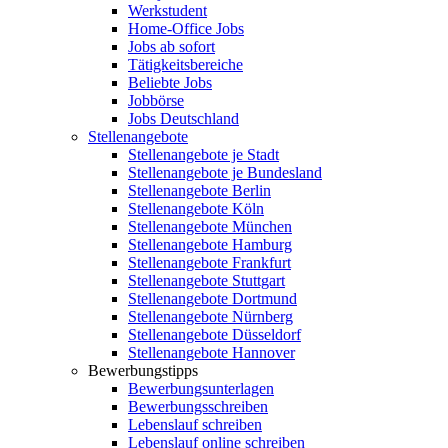
Werkstudent
Home-Office Jobs
Jobs ab sofort
Tätigkeitsbereiche
Beliebte Jobs
Jobbörse
Jobs Deutschland
Stellenangebote
Stellenangebote je Stadt
Stellenangebote je Bundesland
Stellenangebote Berlin
Stellenangebote Köln
Stellenangebote München
Stellenangebote Hamburg
Stellenangebote Frankfurt
Stellenangebote Stuttgart
Stellenangebote Dortmund
Stellenangebote Nürnberg
Stellenangebote Düsseldorf
Stellenangebote Hannover
Bewerbungstipps
Bewerbungsunterlagen
Bewerbungsschreiben
Lebenslauf schreiben
Lebenslauf online schreiben