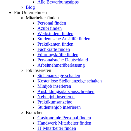
Alle Bewerbungstipps
Blog
Für Unternehmen
Mitarbeiter finden
Personal finden
Azubi finden
Werkstudent finden
Studentische Aushilfe finden
Praktikanten finden
Fachkräfte finden
Führungskräfte finden
Personalsuche Deutschland
Arbeitnehmerüberlassung
Job inserieren
Stellenanzeige schalten
Kostenlose Stellenanzeige schalten
Minijob inserieren
Ausbildungsplatz ausschreiben
Nebenjob inserieren
Praktikumsanzeige
Studentenjob inserieren
Branchen
Gastronomie Personal finden
Handwerk Mitarbeiter finden
IT Mitarbeiter finden