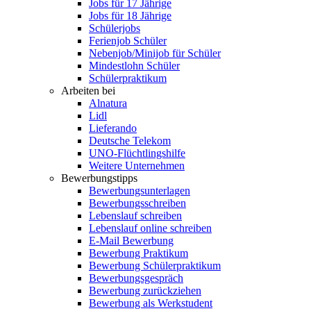
Jobs für 17 Jährige
Jobs für 18 Jährige
Schülerjobs
Ferienjob Schüler
Nebenjob/Minijob für Schüler
Mindestlohn Schüler
Schülerpraktikum
Arbeiten bei
Alnatura
Lidl
Lieferando
Deutsche Telekom
UNO-Flüchtlingshilfe
Weitere Unternehmen
Bewerbungstipps
Bewerbungsunterlagen
Bewerbungsschreiben
Lebenslauf schreiben
Lebenslauf online schreiben
E-Mail Bewerbung
Bewerbung Praktikum
Bewerbung Schülerpraktikum
Bewerbungsgespräch
Bewerbung zurückziehen
Bewerbung als Werkstudent