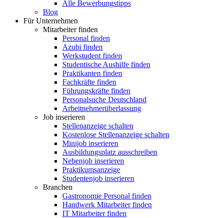
Alle Bewerbungstipps
Blog
Für Unternehmen
Mitarbeiter finden
Personal finden
Azubi finden
Werkstudent finden
Studentische Aushilfe finden
Praktikanten finden
Fachkräfte finden
Führungskräfte finden
Personalsuche Deutschland
Arbeitnehmerüberlassung
Job inserieren
Stellenanzeige schalten
Kostenlose Stellenanzeige schalten
Minijob inserieren
Ausbildungsplatz ausschreiben
Nebenjob inserieren
Praktikumsanzeige
Studentenjob inserieren
Branchen
Gastronomie Personal finden
Handwerk Mitarbeiter finden
IT Mitarbeiter finden