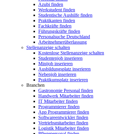
Azubi finden
Werkstudent finden
Studentische Aushilfe finden
Praktikanten finden
Fachkräfte finden
Führungskräfte finden
Personalsuche Deutschland
Arbeitnehmerüberlassung
Stellenanzeige schalten
Kostenlose Stellenanzeige schalten
Studentenjob inserieren
Minijob inserieren
Ausbildungsplatz inserieren
Nebenjob inserieren
Praktikumsplatz inserieren
Branchen
Gastronomie Personal finden
Handwerk Mitarbeiter finden
IT Mitarbeiter finden
Programmierer finden
App Programmierer finden
Softwareentwickler finden
Vertriebsmitarbeiter finden
Logistik Mitarbeiter finden
Pflegepersonal finden