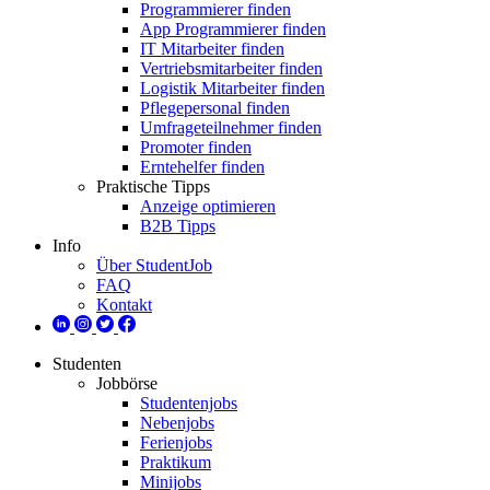
Programmierer finden
App Programmierer finden
IT Mitarbeiter finden
Vertriebsmitarbeiter finden
Logistik Mitarbeiter finden
Pflegepersonal finden
Umfrageteilnehmer finden
Promoter finden
Erntehelfer finden
Praktische Tipps
Anzeige optimieren
B2B Tipps
Info
Über StudentJob
FAQ
Kontakt
Studenten
Jobbörse
Studentenjobs
Nebenjobs
Ferienjobs
Praktikum
Minijobs