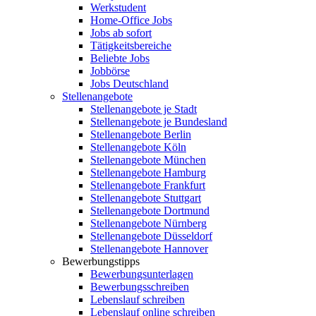
Werkstudent
Home-Office Jobs
Jobs ab sofort
Tätigkeitsbereiche
Beliebte Jobs
Jobbörse
Jobs Deutschland
Stellenangebote
Stellenangebote je Stadt
Stellenangebote je Bundesland
Stellenangebote Berlin
Stellenangebote Köln
Stellenangebote München
Stellenangebote Hamburg
Stellenangebote Frankfurt
Stellenangebote Stuttgart
Stellenangebote Dortmund
Stellenangebote Nürnberg
Stellenangebote Düsseldorf
Stellenangebote Hannover
Bewerbungstipps
Bewerbungsunterlagen
Bewerbungsschreiben
Lebenslauf schreiben
Lebenslauf online schreiben