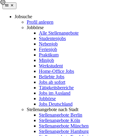
Jobsuche
Profil anlegen
Jobbörse
Alle Stellenangebote
Studentenjobs
Nebenjob
Ferienjob
Praktikum
Minijob
Werkstudent
Home-Office Jobs
Beliebte Jobs
Jobs ab sofort
Tätigkeitsbereiche
Jobs im Ausland
Jobbörse
Jobs Deutschland
Stellenangebote nach Stadt
Stellenangebote Berlin
Stellenangebote Köln
Stellenangebote München
Stellenangebote Hamburg