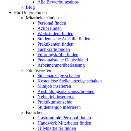
Alle Bewerbungstipps
Blog
Für Unternehmen
Mitarbeiter finden
Personal finden
Azubi finden
Werkstudent finden
Studentische Aushilfe finden
Praktikanten finden
Fachkräfte finden
Führungskräfte finden
Personalsuche Deutschland
Arbeitnehmerüberlassung
Job inserieren
Stellenanzeige schalten
Kostenlose Stellenanzeige schalten
Minijob inserieren
Ausbildungsplatz ausschreiben
Nebenjob inserieren
Praktikumsanzeige
Studentenjob inserieren
Branchen
Gastronomie Personal finden
Handwerk Mitarbeiter finden
IT Mitarbeiter finden