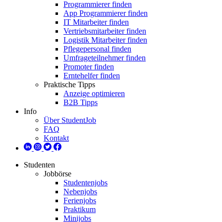
Programmierer finden
App Programmierer finden
IT Mitarbeiter finden
Vertriebsmitarbeiter finden
Logistik Mitarbeiter finden
Pflegepersonal finden
Umfrageteilnehmer finden
Promoter finden
Erntehelfer finden
Praktische Tipps
Anzeige optimieren
B2B Tipps
Info
Über StudentJob
FAQ
Kontakt
Studenten
Jobbörse
Studentenjobs
Nebenjobs
Ferienjobs
Praktikum
Minijobs