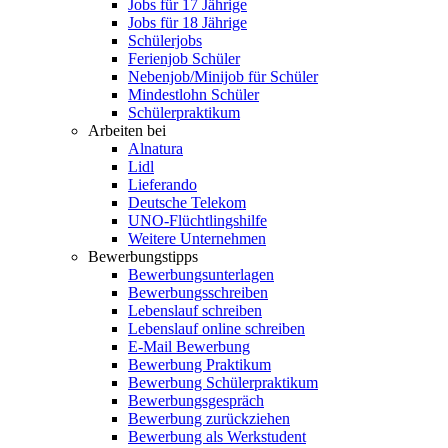
Jobs für 17 Jährige
Jobs für 18 Jährige
Schülerjobs
Ferienjob Schüler
Nebenjob/Minijob für Schüler
Mindestlohn Schüler
Schülerpraktikum
Arbeiten bei
Alnatura
Lidl
Lieferando
Deutsche Telekom
UNO-Flüchtlingshilfe
Weitere Unternehmen
Bewerbungstipps
Bewerbungsunterlagen
Bewerbungsschreiben
Lebenslauf schreiben
Lebenslauf online schreiben
E-Mail Bewerbung
Bewerbung Praktikum
Bewerbung Schülerpraktikum
Bewerbungsgespräch
Bewerbung zurückziehen
Bewerbung als Werkstudent