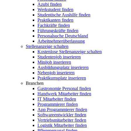
Azubi finden
Werkstudent finden
Studentische Aushilfe finden
Praktikanten finden
Fachkräfte finden
Führungskräfte finden
Personalsuche Deutschland
Arbeitnehmerüberlassung
Stellenanzeige schalten
Kostenlose Stellenanzeige schalten
Studentenjob inserieren
Minijob inserieren
Ausbildungsplatz inserieren
Nebenjob inserieren
Praktikumsplatz inserieren
Branchen
Gastronomie Personal finden
Handwerk Mitarbeiter finden
IT Mitarbeiter finden
Programmierer finden
App Programmierer finden
Softwareentwickler finden
Vertriebsmitarbeiter finden
Logistik Mitarbeiter finden
Pflegepersonal finden