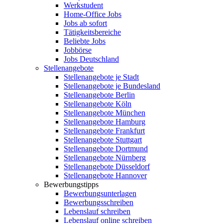
Werkstudent
Home-Office Jobs
Jobs ab sofort
Tätigkeitsbereiche
Beliebte Jobs
Jobbörse
Jobs Deutschland
Stellenangebote
Stellenangebote je Stadt
Stellenangebote je Bundesland
Stellenangebote Berlin
Stellenangebote Köln
Stellenangebote München
Stellenangebote Hamburg
Stellenangebote Frankfurt
Stellenangebote Stuttgart
Stellenangebote Dortmund
Stellenangebote Nürnberg
Stellenangebote Düsseldorf
Stellenangebote Hannover
Bewerbungstipps
Bewerbungsunterlagen
Bewerbungsschreiben
Lebenslauf schreiben
Lebenslauf online schreiben