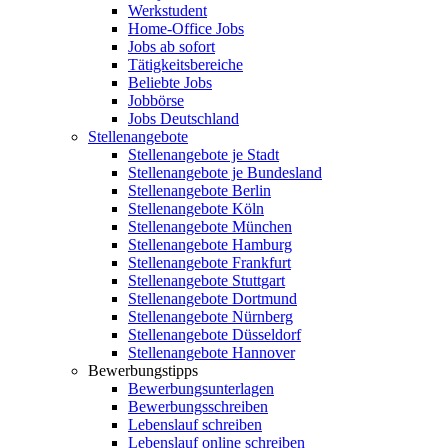
Werkstudent
Home-Office Jobs
Jobs ab sofort
Tätigkeitsbereiche
Beliebte Jobs
Jobbörse
Jobs Deutschland
Stellenangebote
Stellenangebote je Stadt
Stellenangebote je Bundesland
Stellenangebote Berlin
Stellenangebote Köln
Stellenangebote München
Stellenangebote Hamburg
Stellenangebote Frankfurt
Stellenangebote Stuttgart
Stellenangebote Dortmund
Stellenangebote Nürnberg
Stellenangebote Düsseldorf
Stellenangebote Hannover
Bewerbungstipps
Bewerbungsunterlagen
Bewerbungsschreiben
Lebenslauf schreiben
Lebenslauf online schreiben