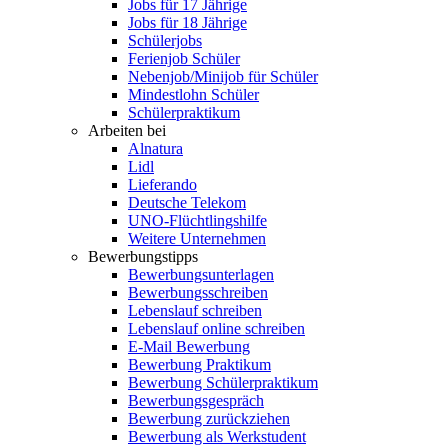
Jobs für 17 Jährige
Jobs für 18 Jährige
Schülerjobs
Ferienjob Schüler
Nebenjob/Minijob für Schüler
Mindestlohn Schüler
Schülerpraktikum
Arbeiten bei
Alnatura
Lidl
Lieferando
Deutsche Telekom
UNO-Flüchtlingshilfe
Weitere Unternehmen
Bewerbungstipps
Bewerbungsunterlagen
Bewerbungsschreiben
Lebenslauf schreiben
Lebenslauf online schreiben
E-Mail Bewerbung
Bewerbung Praktikum
Bewerbung Schülerpraktikum
Bewerbungsgespräch
Bewerbung zurückziehen
Bewerbung als Werkstudent