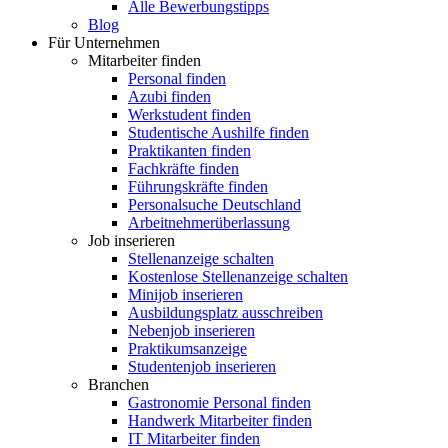
Alle Bewerbungstipps
Blog
Für Unternehmen
Mitarbeiter finden
Personal finden
Azubi finden
Werkstudent finden
Studentische Aushilfe finden
Praktikanten finden
Fachkräfte finden
Führungskräfte finden
Personalsuche Deutschland
Arbeitnehmerüberlassung
Job inserieren
Stellenanzeige schalten
Kostenlose Stellenanzeige schalten
Minijob inserieren
Ausbildungsplatz ausschreiben
Nebenjob inserieren
Praktikumsanzeige
Studentenjob inserieren
Branchen
Gastronomie Personal finden
Handwerk Mitarbeiter finden
IT Mitarbeiter finden