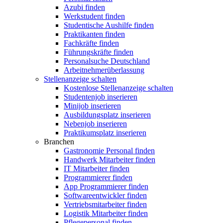
Azubi finden
Werkstudent finden
Studentische Aushilfe finden
Praktikanten finden
Fachkräfte finden
Führungskräfte finden
Personalsuche Deutschland
Arbeitnehmerüberlassung
Stellenanzeige schalten
Kostenlose Stellenanzeige schalten
Studentenjob inserieren
Minijob inserieren
Ausbildungsplatz inserieren
Nebenjob inserieren
Praktikumsplatz inserieren
Branchen
Gastronomie Personal finden
Handwerk Mitarbeiter finden
IT Mitarbeiter finden
Programmierer finden
App Programmierer finden
Softwareentwickler finden
Vertriebsmitarbeiter finden
Logistik Mitarbeiter finden
Pflegepersonal finden