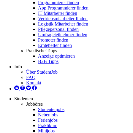
Programmierer finden
App Programmierer finden
IT Mitarbeiter finden
Vertriebsmitarbeiter finden
Logistik Mitarbeiter finden
Pflegepersonal finden
Umfrageteilnehmer finden
Promoter finden
Erntehelfer finden
Praktische Tipps
Anzeige optimieren
B2B Tipps
Info
Über StudentJob
FAQ
Kontakt
Studenten
Jobbörse
Studentenjobs
Nebenjobs
Ferienjobs
Praktikum
Minijobs