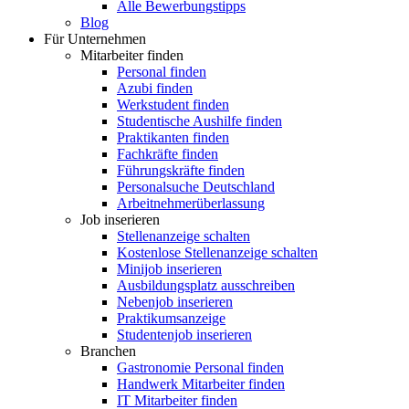
Alle Bewerbungstipps
Blog
Für Unternehmen
Mitarbeiter finden
Personal finden
Azubi finden
Werkstudent finden
Studentische Aushilfe finden
Praktikanten finden
Fachkräfte finden
Führungskräfte finden
Personalsuche Deutschland
Arbeitnehmerüberlassung
Job inserieren
Stellenanzeige schalten
Kostenlose Stellenanzeige schalten
Minijob inserieren
Ausbildungsplatz ausschreiben
Nebenjob inserieren
Praktikumsanzeige
Studentenjob inserieren
Branchen
Gastronomie Personal finden
Handwerk Mitarbeiter finden
IT Mitarbeiter finden