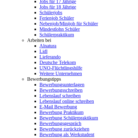
Jobs für 17 Jährige
Jobs für 18 Jährige
Schülerjobs
Ferienjob Schüler
Nebenjob/Minijob für Schüler
Mindestlohn Schüler
Schülerpraktikum
Arbeiten bei
Alnatura
Lidl
Lieferando
Deutsche Telekom
UNO-Flüchtlingshilfe
Weitere Unternehmen
Bewerbungstipps
Bewerbungsunterlagen
Bewerbungsschreiben
Lebenslauf schreiben
Lebenslauf online schreiben
E-Mail Bewerbung
Bewerbung Praktikum
Bewerbung Schülerpraktikum
Bewerbungsgespräch
Bewerbung zurückziehen
Bewerbung als Werkstudent