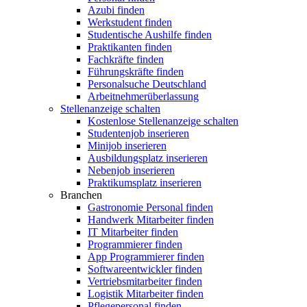
Azubi finden
Werkstudent finden
Studentische Aushilfe finden
Praktikanten finden
Fachkräfte finden
Führungskräfte finden
Personalsuche Deutschland
Arbeitnehmerüberlassung
Stellenanzeige schalten
Kostenlose Stellenanzeige schalten
Studentenjob inserieren
Minijob inserieren
Ausbildungsplatz inserieren
Nebenjob inserieren
Praktikumsplatz inserieren
Branchen
Gastronomie Personal finden
Handwerk Mitarbeiter finden
IT Mitarbeiter finden
Programmierer finden
App Programmierer finden
Softwareentwickler finden
Vertriebsmitarbeiter finden
Logistik Mitarbeiter finden
Pflegepersonal finden