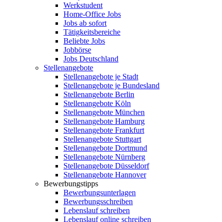
Werkstudent
Home-Office Jobs
Jobs ab sofort
Tätigkeitsbereiche
Beliebte Jobs
Jobbörse
Jobs Deutschland
Stellenangebote
Stellenangebote je Stadt
Stellenangebote je Bundesland
Stellenangebote Berlin
Stellenangebote Köln
Stellenangebote München
Stellenangebote Hamburg
Stellenangebote Frankfurt
Stellenangebote Stuttgart
Stellenangebote Dortmund
Stellenangebote Nürnberg
Stellenangebote Düsseldorf
Stellenangebote Hannover
Bewerbungstipps
Bewerbungsunterlagen
Bewerbungsschreiben
Lebenslauf schreiben
Lebenslauf online schreiben