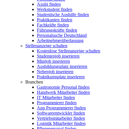
Azubi finden
Werkstudent finden
Studentische Aushilfe finden
Praktikanten finden
Fachkräfte finden
Führungskräfte finden
Personalsuche Deutschland
Arbeitnehmerüberlassung
Stellenanzeige schalten
Kostenlose Stellenanzeige schalten
Studentenjob inserieren
Minijob inserieren
Ausbildungsplatz inserieren
Nebenjob inserieren
Praktikumsplatz inserieren
Branchen
Gastronomie Personal finden
Handwerk Mitarbeiter finden
IT Mitarbeiter finden
Programmierer finden
App Programmierer finden
Softwareentwickler finden
Vertriebsmitarbeiter finden
Logistik Mitarbeiter finden
Pflegepersonal finden