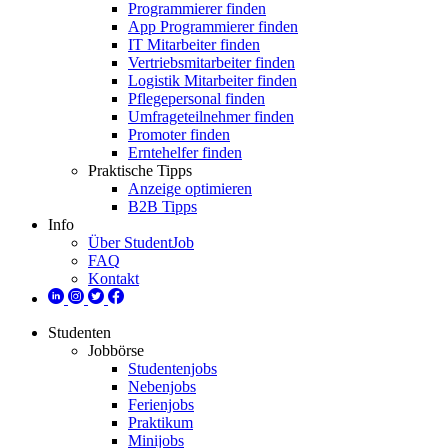
Programmierer finden
App Programmierer finden
IT Mitarbeiter finden
Vertriebsmitarbeiter finden
Logistik Mitarbeiter finden
Pflegepersonal finden
Umfrageteilnehmer finden
Promoter finden
Erntehelfer finden
Praktische Tipps
Anzeige optimieren
B2B Tipps
Info
Über StudentJob
FAQ
Kontakt
Studenten
Jobbörse
Studentenjobs
Nebenjobs
Ferienjobs
Praktikum
Minijobs