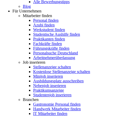
Alle Bewerbungstipps
Blog
Für Unternehmen
Mitarbeiter finden
Personal finden
Azubi finden
Werkstudent finden
Studentische Aushilfe finden
Praktikanten finden
Fachkräfte finden
Führungskräfte finden
Personalsuche Deutschland
Arbeitnehmerüberlassung
Job inserieren
Stellenanzeige schalten
Kostenlose Stellenanzeige schalten
Minijob inserieren
Ausbildungsplatz ausschreiben
Nebenjob inserieren
Praktikumsanzeige
Studentenjob inserieren
Branchen
Gastronomie Personal finden
Handwerk Mitarbeiter finden
IT Mitarbeiter finden