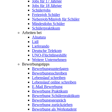
Jobs für 17 Jährige
Jobs für 18 Jährige
Schülerjobs
Ferienjob Schüler
Nebenjob/Minijob für Schüler
Mindestlohn Schüler
Schülerpraktikum
Arbeiten bei
Alnatura
Lidl
Lieferando
Deutsche Telekom
UNO-Flüchtlingshilfe
Weitere Unternehmen
Bewerbungstipps
Bewerbungsunterlagen
Bewerbungsschreiben
Lebenslauf schreiben
Lebenslauf online schreiben
E-Mail Bewerbung
Bewerbung Praktikum
Bewerbung Schülerpraktikum
Bewerbungsgespräch
Bewerbung zurückziehen
Bewerbung als Werkstudent