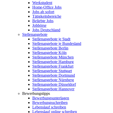
Werkstudent
Home-Office Jobs
Jobs ab sofort
Tätigkeitsbereiche
Beliebte Jobs
Jobbörse
Jobs Deutschland
Stellenangebote
Stellenangebote je Stadt
Stellenangebote je Bundesland
Stellenangebote Berlin
Stellenangebote Köln
Stellenangebote München
Stellenangebote Hamburg
Stellenangebote Frankfurt
Stellenangebote Stuttgart
Stellenangebote Dortmund
Stellenangebote Nürnberg
Stellenangebote Düsseldorf
Stellenangebote Hannover
Bewerbungstipps
Bewerbungsunterlagen
Bewerbungsschreiben
Lebenslauf schreiben
Lebenslauf online schreiben