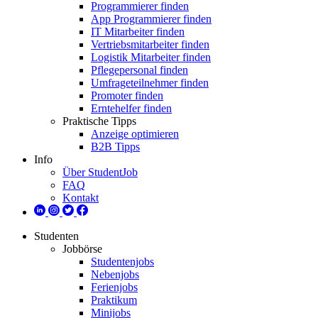
Programmierer finden
App Programmierer finden
IT Mitarbeiter finden
Vertriebsmitarbeiter finden
Logistik Mitarbeiter finden
Pflegepersonal finden
Umfrageteilnehmer finden
Promoter finden
Erntehelfer finden
Praktische Tipps
Anzeige optimieren
B2B Tipps
Info
Über StudentJob
FAQ
Kontakt
Studenten
Jobbörse
Studentenjobs
Nebenjobs
Ferienjobs
Praktikum
Minijobs