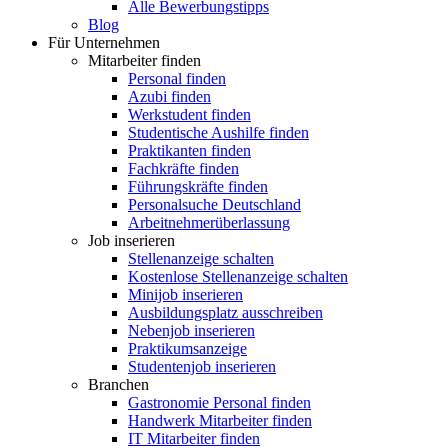
Alle Bewerbungstipps
Blog
Für Unternehmen
Mitarbeiter finden
Personal finden
Azubi finden
Werkstudent finden
Studentische Aushilfe finden
Praktikanten finden
Fachkräfte finden
Führungskräfte finden
Personalsuche Deutschland
Arbeitnehmerüberlassung
Job inserieren
Stellenanzeige schalten
Kostenlose Stellenanzeige schalten
Minijob inserieren
Ausbildungsplatz ausschreiben
Nebenjob inserieren
Praktikumsanzeige
Studentenjob inserieren
Branchen
Gastronomie Personal finden
Handwerk Mitarbeiter finden
IT Mitarbeiter finden