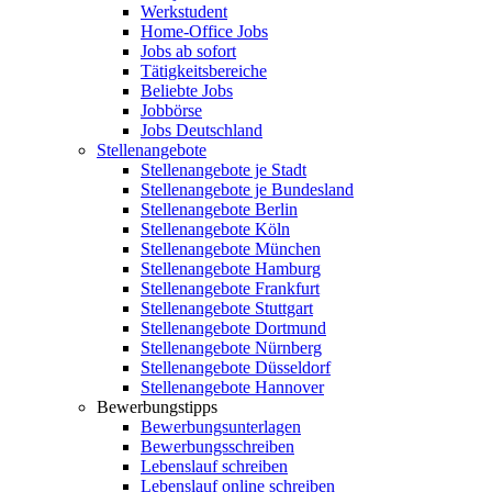
Werkstudent
Home-Office Jobs
Jobs ab sofort
Tätigkeitsbereiche
Beliebte Jobs
Jobbörse
Jobs Deutschland
Stellenangebote
Stellenangebote je Stadt
Stellenangebote je Bundesland
Stellenangebote Berlin
Stellenangebote Köln
Stellenangebote München
Stellenangebote Hamburg
Stellenangebote Frankfurt
Stellenangebote Stuttgart
Stellenangebote Dortmund
Stellenangebote Nürnberg
Stellenangebote Düsseldorf
Stellenangebote Hannover
Bewerbungstipps
Bewerbungsunterlagen
Bewerbungsschreiben
Lebenslauf schreiben
Lebenslauf online schreiben