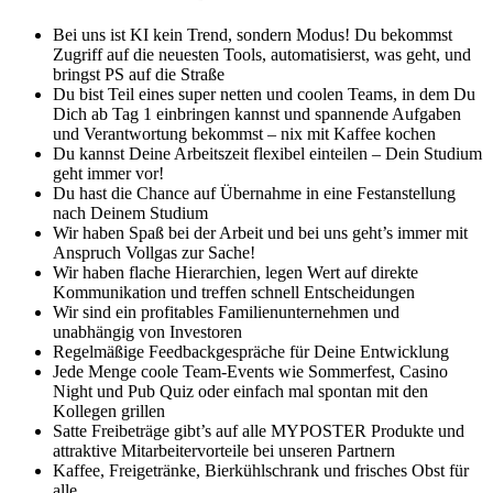
Bei uns ist KI kein Trend, sondern Modus! Du bekommst
Zugriff auf die neuesten Tools, automatisierst, was geht, und
bringst PS auf die Straße
Du bist Teil eines super netten und coolen Teams, in dem Du
Dich ab Tag 1 einbringen kannst und spannende Aufgaben
und Verantwortung bekommst – nix mit Kaffee kochen
Du kannst Deine Arbeitszeit flexibel einteilen – Dein Studium
geht immer vor!
Du hast die Chance auf Übernahme in eine Festanstellung
nach Deinem Studium
Wir haben Spaß bei der Arbeit und bei uns geht’s immer mit
Anspruch Vollgas zur Sache!
Wir haben flache Hierarchien, legen Wert auf direkte
Kommunikation und treffen schnell Entscheidungen
Wir sind ein profitables Familienunternehmen und
unabhängig von Investoren
Regelmäßige Feedbackgespräche für Deine Entwicklung
Jede Menge coole Team-Events wie Sommerfest, Casino
Night und Pub Quiz oder einfach mal spontan mit den
Kollegen grillen
Satte Freibeträge gibt’s auf alle MYPOSTER Produkte und
attraktive Mitarbeitervorteile bei unseren Partnern
Kaffee, Freigetränke, Bierkühlschrank und frisches Obst für
alle