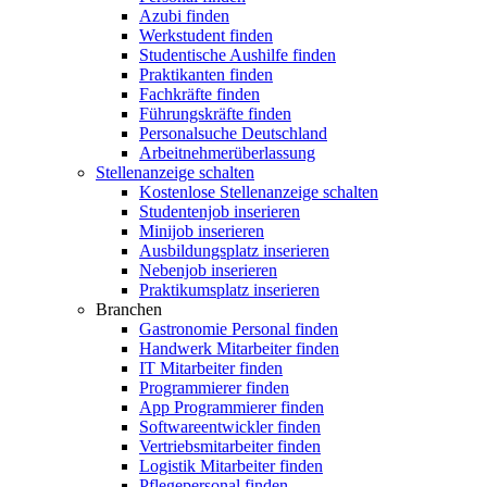
Azubi finden
Werkstudent finden
Studentische Aushilfe finden
Praktikanten finden
Fachkräfte finden
Führungskräfte finden
Personalsuche Deutschland
Arbeitnehmerüberlassung
Stellenanzeige schalten
Kostenlose Stellenanzeige schalten
Studentenjob inserieren
Minijob inserieren
Ausbildungsplatz inserieren
Nebenjob inserieren
Praktikumsplatz inserieren
Branchen
Gastronomie Personal finden
Handwerk Mitarbeiter finden
IT Mitarbeiter finden
Programmierer finden
App Programmierer finden
Softwareentwickler finden
Vertriebsmitarbeiter finden
Logistik Mitarbeiter finden
Pflegepersonal finden